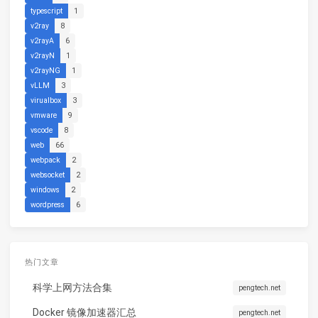
typescript
1
v2ray
8
v2rayA
6
v2rayN
1
v2rayNG
1
vLLM
3
virualbox
3
vmware
9
vscode
8
web
66
webpack
2
websocket
2
windows
2
wordpress
6
热门文章
科学上网方法合集
pengtech.net
Docker 镜像加速器汇总
pengtech.net