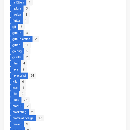
fail2ban
1
fedora
3
firefox
1
flutter
1
git
3
github
3
github action
2
gitlab
11
golang
5
gradle
2
html
4
java
9
javascript
64
k8s
6
less
1
life
2
linux
76
macOS
2
marketing
2
material design
17
maven
3