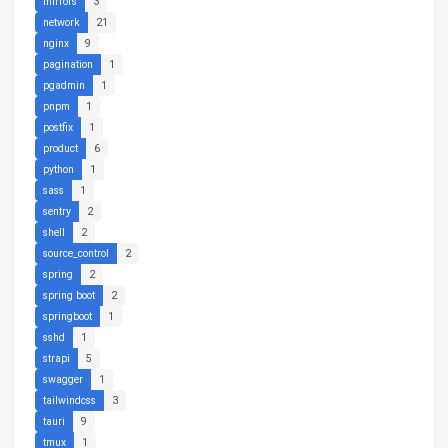
mirrors
3
network
21
nginx
9
pagination
1
pgadmin
1
pnpm
1
postfix
1
product
6
python
1
sass
1
sentry
2
shell
2
source_control
2
spring
2
spring boot
2
springboot
1
sshd
1
strapi
5
swagger
1
tailwindcss
3
tauri
9
tmux
1