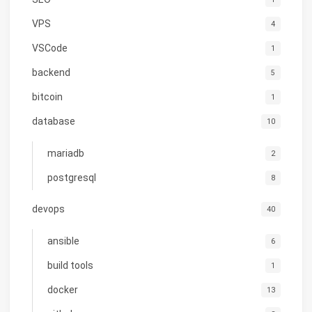
VPS
4
VSCode
1
backend
5
bitcoin
1
database
10
mariadb
2
postgresql
8
devops
40
ansible
6
build tools
1
docker
13