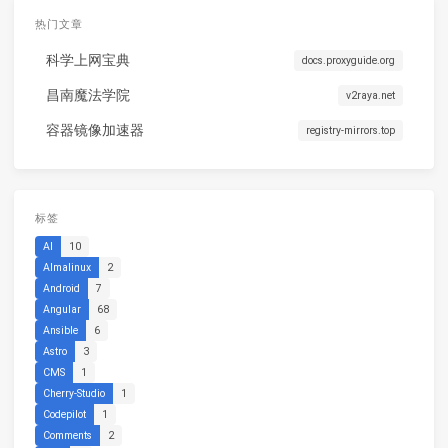
热门文章
科学上网宝典
docs.proxyguide.org
昌南魔法学院
v2raya.net
容器镜像加速器
registry-mirrors.top
标签
AI
10
Almalinux
2
Android
7
Angular
68
Ansible
6
Astro
3
CMS
1
Cherry-Studio
1
Codepilot
1
Comments
2