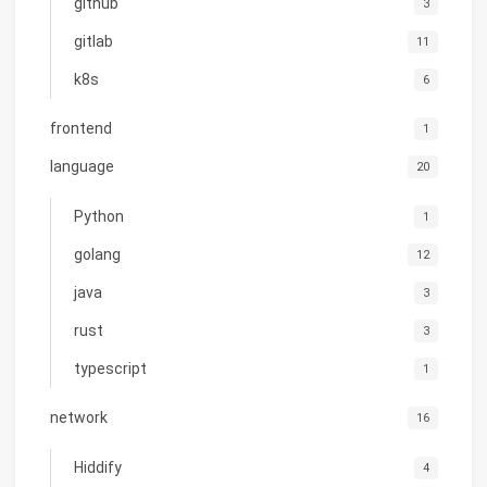
github
3
gitlab
11
k8s
6
frontend
1
language
20
Python
1
golang
12
java
3
rust
3
typescript
1
network
16
Hiddify
4