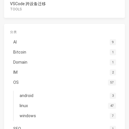
VSCode 跨设备迁移
TOOLS
分类
AI
9
Bitcoin
1
Domain
1
IM
2
OS
57
android
3
linux
47
windows
7
SEO
1