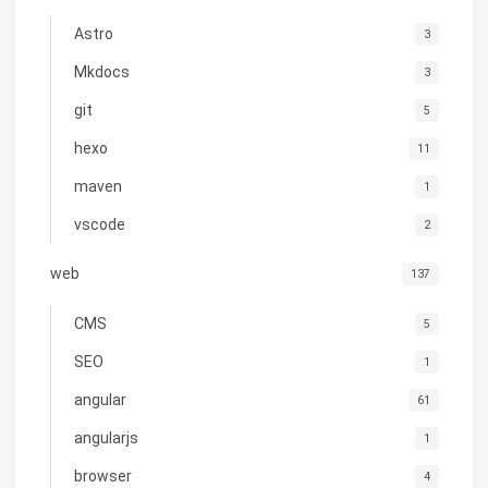
Astro
3
Mkdocs
3
git
5
hexo
11
maven
1
vscode
2
web
137
CMS
5
SEO
1
angular
61
angularjs
1
browser
4