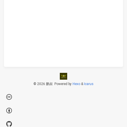
© 2026 鹏叔
Powered by
Hexo
&
Icarus