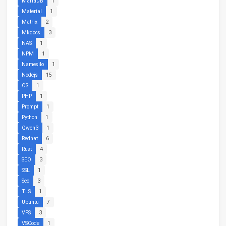
MariaDB
1
Material
1
Matrix
2
Mkdocs
3
NAS
1
NPM
1
Namesilo
1
Nodejs
15
OS
1
PHP
1
Prompt
1
Python
1
Qwen3
1
Redhat
6
Rust
4
SEO
3
SSL
1
Seo
3
TLS
1
Ubuntu
7
VPS
3
VSCode
1