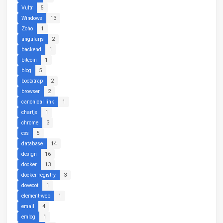
Vultr
5
Windows
13
Zoho
1
angularjs
2
backend
1
bitcoin
1
blog
5
bootstrap
2
browser
2
canonical link
1
chartjs
1
chrome
3
css
5
database
14
design
16
docker
13
docker-registry
3
dovecot
1
element-web
1
email
4
emlog
1