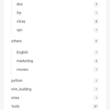
dns
2
frp
1
v2ray
8
vpn
1
others
9
English
1
marketing
4
movies
1
python
1
site_building
1
sites
1
tools
27