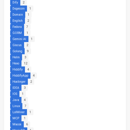
Dify
2
Dogecoin
1
Domain
1
English
2
Fedora
7
GORM
1
Gemini AI
1
Giscus
2
Golang
9
Helm
3
Hexo
12
Hiddify
4
HiddifyApp
4
Hostinger
2
IDEA
3
IOS
1
Java
4
Linux
7
LolMiner
1
MCP
1
Macos
6