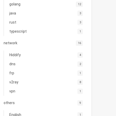
golang
12
java
3
rust
3
typescript
1
network
16
Hiddify
4
dns
2
frp
1
v2ray
8
vpn
1
others
9
English
1