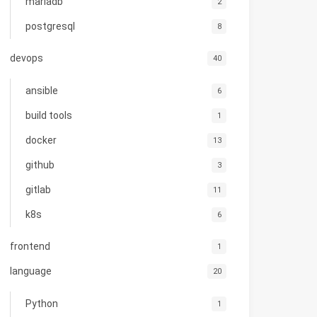
mariadb
2
postgresql
8
devops
40
ansible
6
build tools
1
docker
13
github
3
gitlab
11
k8s
6
frontend
1
language
20
Python
1