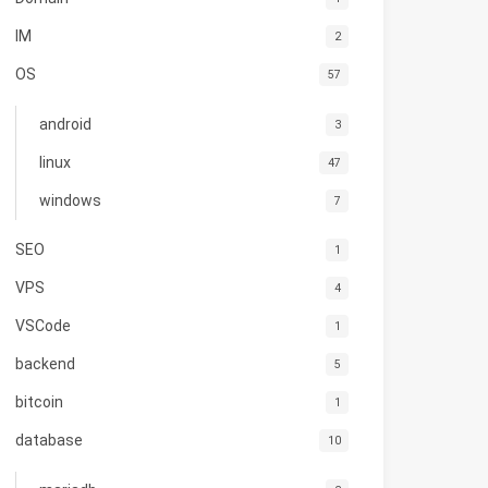
IM
2
OS
57
android
3
linux
47
windows
7
SEO
1
VPS
4
VSCode
1
backend
5
bitcoin
1
database
10