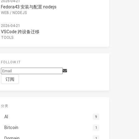
2026-04-21
Fedora43 安装与配置 nodejs
WEB
/
NODEJS
2026-04-21
VSCode 跨设备迁移
TOOLS
FOLLOW.IT
分类
AI
9
Bitcoin
1
Domain
1