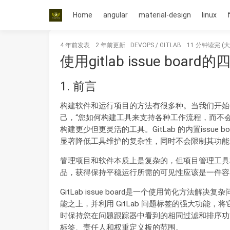
Home
angular
material-design
linux
4 年前
发表
2 年前
更新
DEVOPS
/
GITLAB
11 分钟读完 (大
使用gitlab issue boar
1. 前言
构建软件和运行项目的方法有很多种。当我们开始在 
己，“您如何构建工具来支持各种工作流程，而不
构建更少但更灵活的工具。GitLab 的内置issu
显著降低工具维护的复杂性，同时不会限制其功能
管理项目和软件本质上是复杂的，但项目管理工具
品，获得保持平稳运行所需的可见性应该是一件容
GitLab issue board是一个使用简化方法解
能之上，并利用 GitLab 问题标签的强大功能
时保持您在问题跟踪器中看到的相同过滤和排序功
标签、责任人和权重定义板的范围。