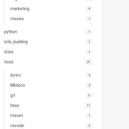
marketing
4
movies
1
python
1
site_building
1
sites
1
tools
27
Astro
3
Mkdocs
3
git
5
hexo
11
maven
1
vscode
2