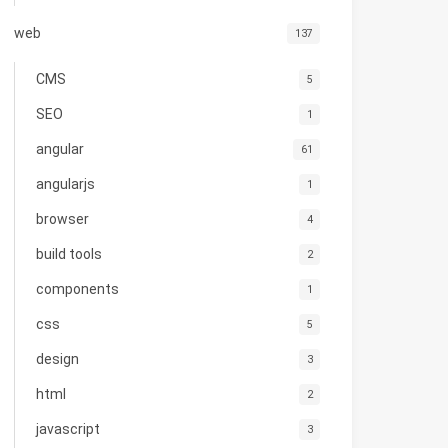
web
137
CMS
5
SEO
1
angular
61
angularjs
1
browser
4
build tools
2
components
1
css
5
design
3
html
2
javascript
3