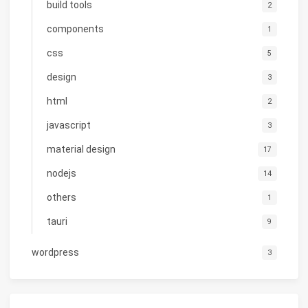
build tools
2
components
1
css
5
design
3
html
2
javascript
3
material design
17
nodejs
14
others
1
tauri
9
wordpress
3