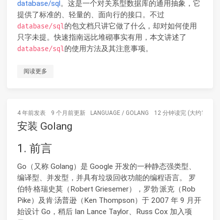
database/sql
。这是一个对关系型数据库的通用抽象，它
提供了标准的、轻量的、面向行的接口。不过
的包文档只讲它做了什么，却对如何使用
database/sql
只字未提。快速指南远比堆砌事实有用，本文讲述了
的使用方法及其注意事项。
database/sql
阅读更多
4 年前
发表
9 个月前
更新
LANGUAGE
/
GOLANG
12 分钟读完 (大约1816
安装 Golang
1. 前言
Go（又称 Golang）是 Google 开发的一种静态强类型、
编译型、并发型，并具有垃圾回收功能的编程语言。 罗
伯特·格瑞史莫（Robert Griesemer），罗勃·派克（Rob
Pike）及肯·汤普逊（Ken Thompson）于 2007 年 9 月开
始设计 Go，稍后 Ian Lance Taylor、Russ Cox 加入项