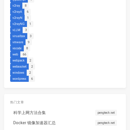
v2ray
8
v2rayA
6
v2rayN
1
v2rayNG
1
vLLM
3
virualbox
3
vmware
9
vscode
8
web
66
webpack
2
websocket
2
windows
2
wordpress
6
热门文章
科学上网方法合集
pengtech.net
Docker 镜像加速器汇总
pengtech.net