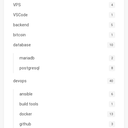
VPS
4
VSCode
1
backend
5
bitcoin
1
database
10
mariadb
2
postgresql
8
devops
40
ansible
6
build tools
1
docker
13
github
3