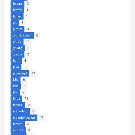
fedora
3
firefox
1
flutter
1
git
3
github
3
github action
2
gitlab
11
golang
5
gradle
2
html
4
java
9
javascript
64
k8s
6
less
1
life
2
linux
76
macOS
2
marketing
2
material design
17
maven
3
mirrors
3