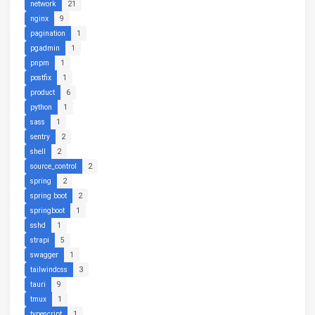
network
21
nginx
9
pagination
1
pgadmin
1
pnpm
1
postfix
1
product
6
python
1
sass
1
sentry
2
shell
2
source_control
2
spring
2
spring boot
2
springboot
1
sshd
1
strapi
5
swagger
1
tailwindcss
3
tauri
9
tmux
1
typescript
1