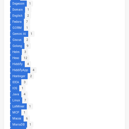
Dogecoin
1
Domain
1
English
2
Fedora
7
GORM
1
Gemini AI
1
Giscus
2
Golang
9
Helm
3
Hexo
12
Hiddify
4
HiddifyApp
4
Hostinger
2
IDEA
3
IOS
1
Java
4
Linux
7
LolMiner
1
MCP
1
Macos
6
MariaDB
1