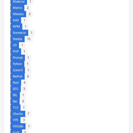
Material
1
Matrix
2
Mkdocs
3
NAS
1
NPM
1
Namesilo
1
Nodejs
15
OS
1
PHP
1
Prompt
1
Python
1
Qwen3
1
Redhat
6
Rust
4
SEO
3
SSL
1
Seo
3
TLS
1
Ubuntu
7
VPS
3
VSCode
1
Vultr
5