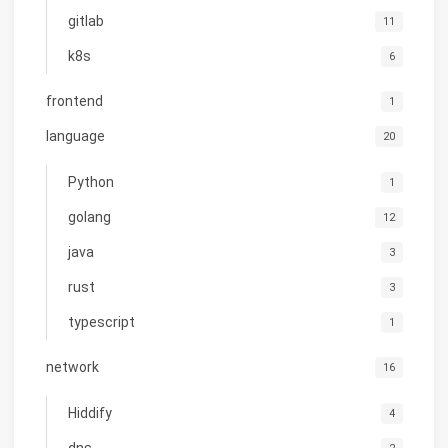
gitlab
11
k8s
6
frontend
1
language
20
Python
1
golang
12
java
3
rust
3
typescript
1
network
16
Hiddify
4
dns