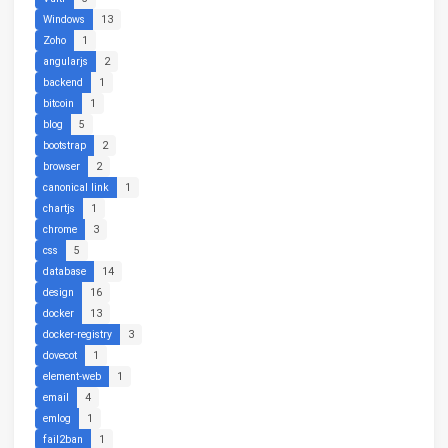
Windows
13
Zoho
1
angularjs
2
backend
1
bitcoin
1
blog
5
bootstrap
2
browser
2
canonical link
1
chartjs
1
chrome
3
css
5
database
14
design
16
docker
13
docker-registry
3
dovecot
1
element-web
1
email
4
emlog
1
fail2ban
1