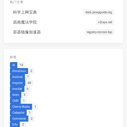
热门文章
科学上网宝典
docs.proxyguide.org
昌南魔法学院
v2raya.net
容器镜像加速器
registry-mirrors.top
标签
AI
10
Almalinux
2
Android
7
Angular
68
Ansible
6
Astro
3
CMS
1
Cherry-Studio
1
Codepilot
1
Comments
2
Dify
2