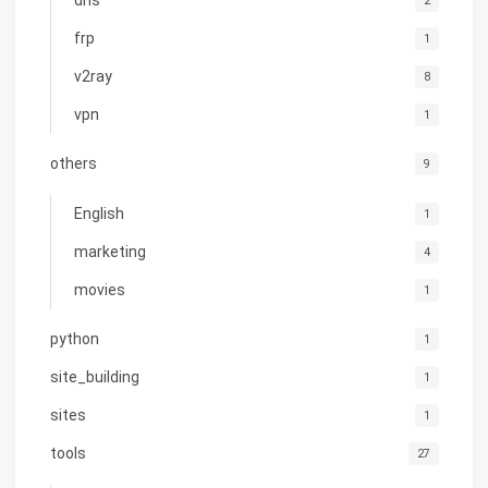
2
frp
1
v2ray
8
vpn
1
others
9
English
1
marketing
4
movies
1
python
1
site_building
1
sites
1
tools
27