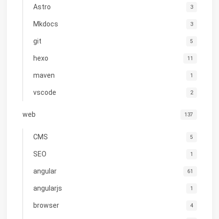
Astro
3
Mkdocs
3
git
5
hexo
11
maven
1
vscode
2
web
137
CMS
5
SEO
1
angular
61
angularjs
1
browser
4