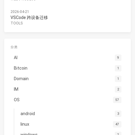
2026-04-21
VSCode 跨设备迁移
TOOLS
分类
AI
9
Bitcoin
1
Domain
1
IM
2
OS
57
android
3
linux
47
windows
7