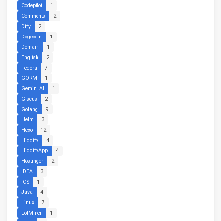
Codepilot
1
Comments
2
Dify
2
Dogecoin
1
Domain
1
English
2
Fedora
7
GORM
1
Gemini AI
1
Giscus
2
Golang
9
Helm
3
Hexo
12
Hiddify
4
HiddifyApp
4
Hostinger
2
IDEA
3
IOS
1
Java
4
Linux
7
LolMiner
1