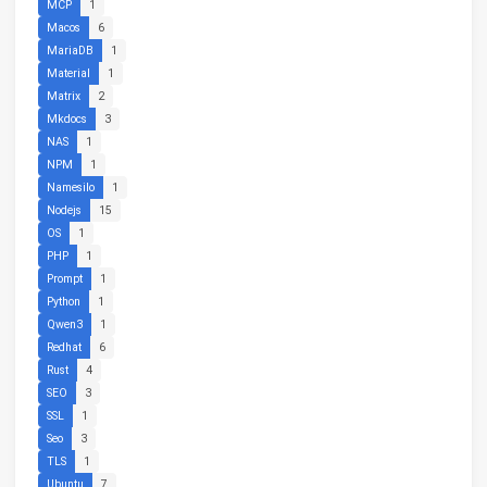
MCP
1
Macos
6
MariaDB
1
Material
1
Matrix
2
Mkdocs
3
NAS
1
NPM
1
Namesilo
1
Nodejs
15
OS
1
PHP
1
Prompt
1
Python
1
Qwen3
1
Redhat
6
Rust
4
SEO
3
SSL
1
Seo
3
TLS
1
Ubuntu
7