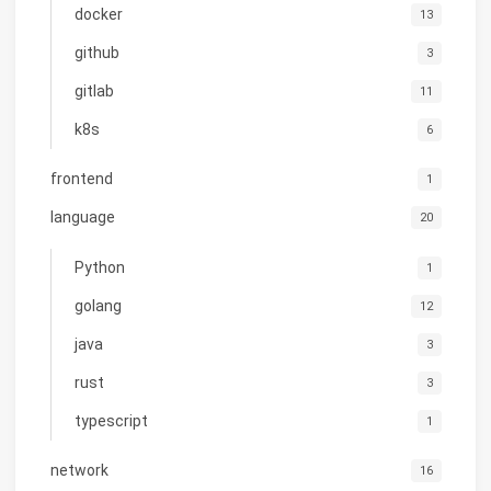
docker
13
github
3
gitlab
11
k8s
6
frontend
1
language
20
Python
1
golang
12
java
3
rust
3
typescript
1
network
16