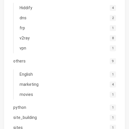
Hiddify
4
dns
2
frp
1
v2ray
8
vpn
1
others
9
English
1
marketing
4
movies
1
python
1
site_building
1
sites
1