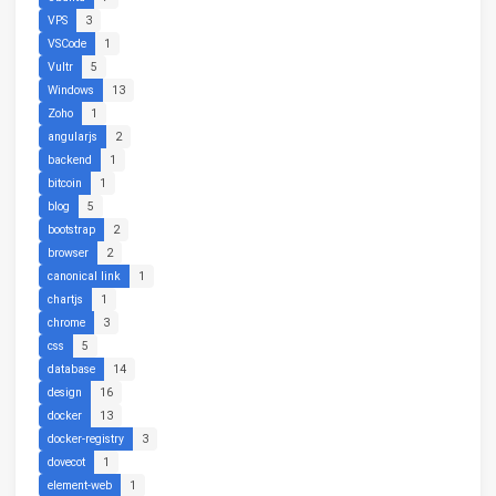
VPS
3
VSCode
1
Vultr
5
Windows
13
Zoho
1
angularjs
2
backend
1
bitcoin
1
blog
5
bootstrap
2
browser
2
canonical link
1
chartjs
1
chrome
3
css
5
database
14
design
16
docker
13
docker-registry
3
dovecot
1
element-web
1