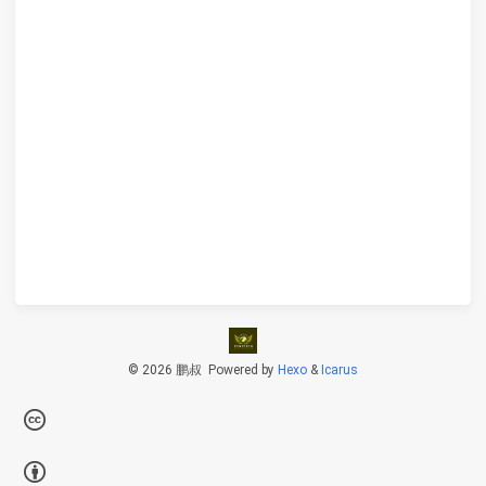
© 2026 鹏叔
Powered by
Hexo
&
Icarus