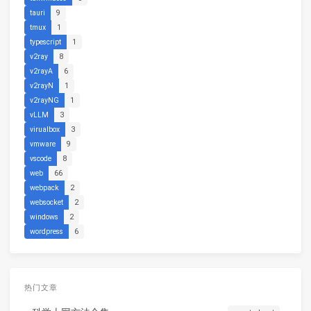
tauri
9
tmux
1
typescript
1
v2ray
8
v2rayA
6
v2rayN
1
v2rayNG
1
vLLM
3
virualbox
3
vmware
9
vscode
8
web
66
webpack
2
websocket
2
windows
2
wordpress
6
热门文章