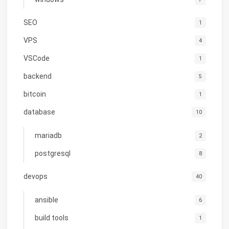
SEO
1
VPS
4
VSCode
1
backend
5
bitcoin
1
database
10
mariadb
2
postgresql
8
devops
40
ansible
6
build tools
1