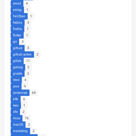
email
4
emlog
1
fail2ban
1
fedora
3
firefox
1
flutter
1
git
3
github
3
github action
2
gitlab
11
golang
5
gradle
2
html
4
java
9
javascript
64
k8s
6
less
1
life
2
linux
76
macOS
2
marketing
2