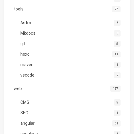
tools
27
Astro
3
Mkdocs
3
git
5
hexo
11
maven
1
vscode
2
web
137
CMS
5
SEO
1
angular
61
angularjs
1