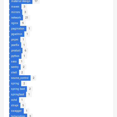
material design
17
maven
3
mirrors
3
network
21
nginx
9
pagination
1
pgadmin
1
pnpm
1
postfix
1
product
6
python
1
sass
1
sentry
2
shell
2
source_control
2
spring
2
spring boot
2
springboot
1
sshd
1
strapi
5
swagger
1
tailwindcss
3