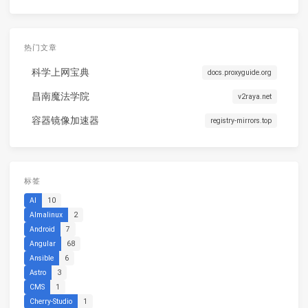
热门文章
科学上网宝典
docs.proxyguide.org
昌南魔法学院
v2raya.net
容器镜像加速器
registry-mirrors.top
标签
AI
10
Almalinux
2
Android
7
Angular
68
Ansible
6
Astro
3
CMS
1
Cherry-Studio
1