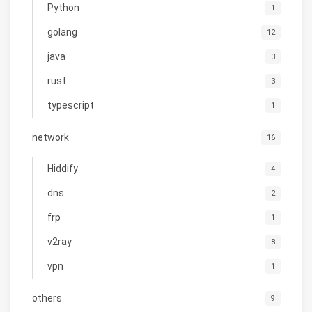
Python
1
golang
12
java
3
rust
3
typescript
1
network
16
Hiddify
4
dns
2
frp
1
v2ray
8
vpn
1
others
9