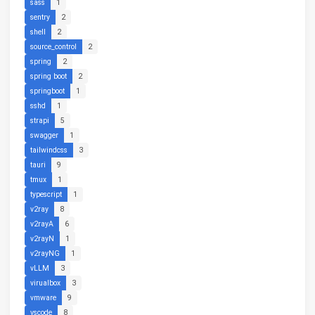
sass
1
sentry
2
shell
2
source_control
2
spring
2
spring boot
2
springboot
1
sshd
1
strapi
5
swagger
1
tailwindcss
3
tauri
9
tmux
1
typescript
1
v2ray
8
v2rayA
6
v2rayN
1
v2rayNG
1
vLLM
3
virualbox
3
vmware
9
vscode
8