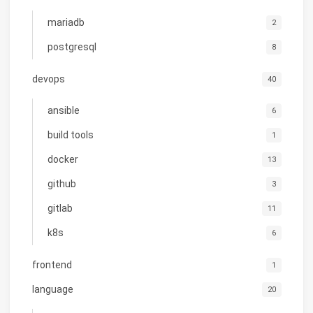
mariadb
2
postgresql
8
devops
40
ansible
6
build tools
1
docker
13
github
3
gitlab
11
k8s
6
frontend
1
language
20