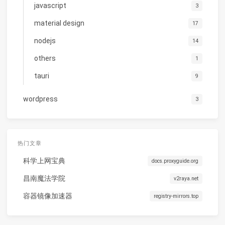
javascript
3
material design
17
nodejs
14
others
1
tauri
9
wordpress
3
热门文章
科学上网宝典
docs.proxyguide.org
昌南魔法学院
v2raya.net
容器镜像加速器
registry-mirrors.top