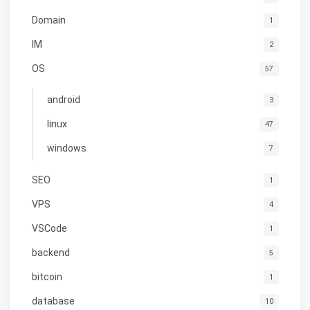
Domain
1
IM
2
OS
57
android
3
linux
47
windows
7
SEO
1
VPS
4
VSCode
1
backend
5
bitcoin
1
database
10