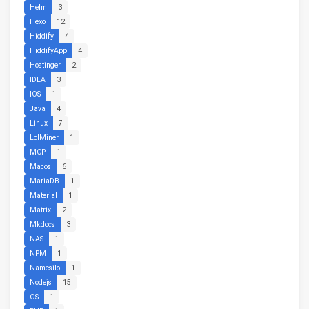
Helm
3
Hexo
12
Hiddify
4
HiddifyApp
4
Hostinger
2
IDEA
3
IOS
1
Java
4
Linux
7
LolMiner
1
MCP
1
Macos
6
MariaDB
1
Material
1
Matrix
2
Mkdocs
3
NAS
1
NPM
1
Namesilo
1
Nodejs
15
OS
1