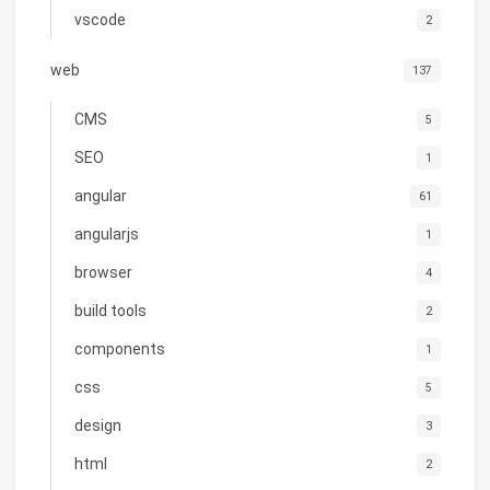
vscode
2
web
137
CMS
5
SEO
1
angular
61
angularjs
1
browser
4
build tools
2
components
1
css
5
design
3
html
2