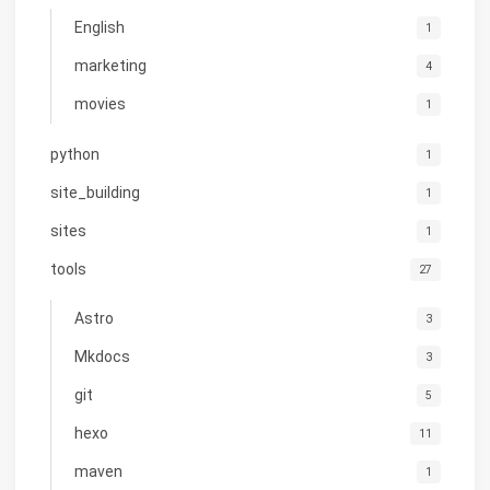
English
1
marketing
4
movies
1
python
1
site_building
1
sites
1
tools
27
Astro
3
Mkdocs
3
git
5
hexo
11
maven
1