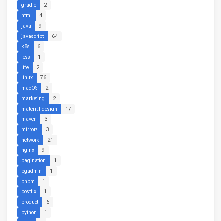
gradle
2
html
4
java
9
javascript
64
k8s
6
less
1
life
2
linux
76
macOS
2
marketing
2
material design
17
maven
3
mirrors
3
network
21
nginx
9
pagination
1
pgadmin
1
pnpm
1
postfix
1
product
6
python
1