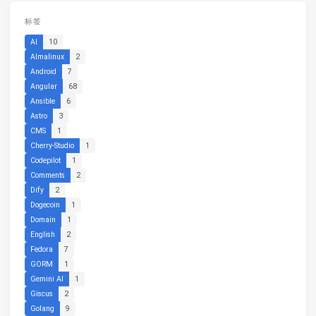
标签
AI
10
Almalinux
2
Android
7
Angular
68
Ansible
6
Astro
3
CMS
1
Cherry-Studio
1
Codepilot
1
Comments
2
Dify
2
Dogecoin
1
Domain
1
English
2
Fedora
7
GORM
1
Gemini AI
1
Giscus
2
Golang
9