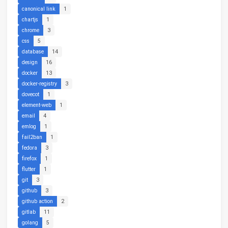
canonical link
1
chartjs
1
chrome
3
css
5
database
14
design
16
docker
13
docker-registry
3
dovecot
1
element-web
1
email
4
emlog
1
fail2ban
1
fedora
3
firefox
1
flutter
1
git
3
github
3
github action
2
gitlab
11
golang
5