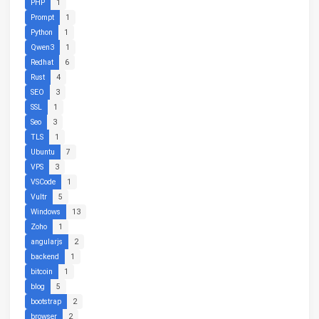
PHP
1
Prompt
1
Python
1
Qwen3
1
Redhat
6
Rust
4
SEO
3
SSL
1
Seo
3
TLS
1
Ubuntu
7
VPS
3
VSCode
1
Vultr
5
Windows
13
Zoho
1
angularjs
2
backend
1
bitcoin
1
blog
5
bootstrap
2
browser
2