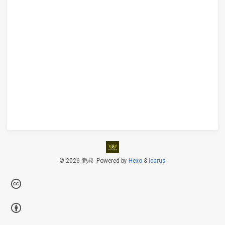
© 2026 鹏叔
Powered by
Hexo
&
Icarus