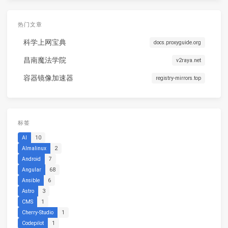
热门文章
科学上网宝典
docs.proxyguide.org
昌南魔法学院
v2raya.net
容器镜像加速器
registry-mirrors.top
标签
AI
10
Almalinux
2
Android
7
Angular
68
Ansible
6
Astro
3
CMS
1
Cherry-Studio
1
Codepilot
1