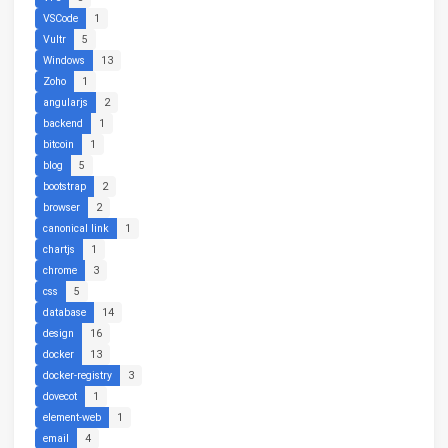
VSCode
1
Vultr
5
Windows
13
Zoho
1
angularjs
2
backend
1
bitcoin
1
blog
5
bootstrap
2
browser
2
canonical link
1
chartjs
1
chrome
3
css
5
database
14
design
16
docker
13
docker-registry
3
dovecot
1
element-web
1
email
4