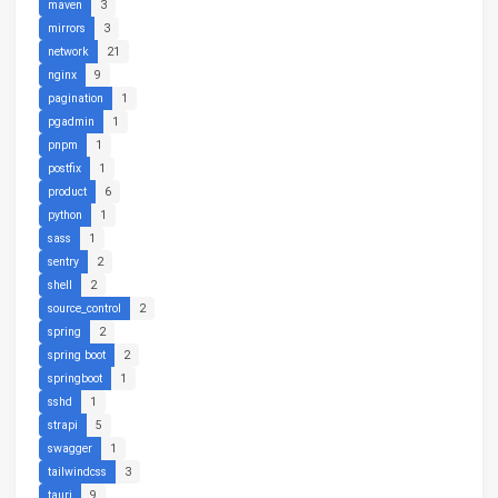
maven
3
mirrors
3
network
21
nginx
9
pagination
1
pgadmin
1
pnpm
1
postfix
1
product
6
python
1
sass
1
sentry
2
shell
2
source_control
2
spring
2
spring boot
2
springboot
1
sshd
1
strapi
5
swagger
1
tailwindcss
3
tauri
9