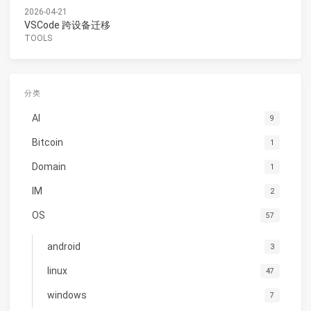
2026-04-21
VSCode 跨设备迁移
TOOLS
分类
AI
9
Bitcoin
1
Domain
1
IM
2
OS
57
android
3
linux
47
windows
7