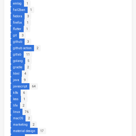
emlog
1
fail2ban
1
fedora
3
firefox
1
flutter
1
git
3
github
3
github action
2
gitlab
11
golang
5
gradle
2
html
4
java
9
javascript
64
k8s
6
less
1
life
2
linux
76
macOS
2
marketing
2
material design
17