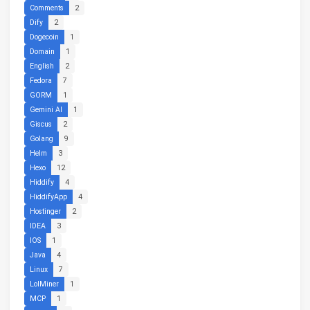
Comments
2
Dify
2
Dogecoin
1
Domain
1
English
2
Fedora
7
GORM
1
Gemini AI
1
Giscus
2
Golang
9
Helm
3
Hexo
12
Hiddify
4
HiddifyApp
4
Hostinger
2
IDEA
3
IOS
1
Java
4
Linux
7
LolMiner
1
MCP
1