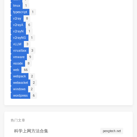
tmux
1
typescript
1
v2ray
8
v2rayA
6
v2rayN
1
v2rayNG
1
vLLM
3
virualbox
3
vmware
9
vscode
8
web
66
webpack
2
websocket
2
windows
2
wordpress
6
热门文章
科学上网方法合集
pengtech.net