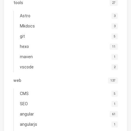
tools
27
Astro
3
Mkdocs
3
git
5
hexo
11
maven
1
vscode
2
web
137
CMS
5
SEO
1
angular
61
angularjs
1