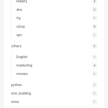
Hiddify
4
dns
2
frp
1
v2ray
8
vpn
1
others
9
English
1
marketing
4
movies
1
python
1
site_building
1
sites
1