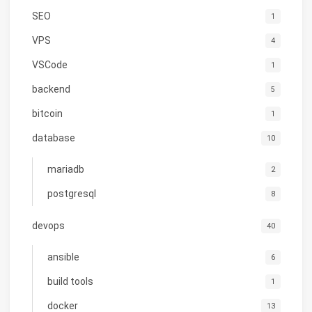
SEO
1
VPS
4
VSCode
1
backend
5
bitcoin
1
database
10
mariadb
2
postgresql
8
devops
40
ansible
6
build tools
1
docker
13