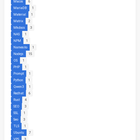
Macos
6
MariaDB
1
Material
1
Matrix
2
Mkdocs
3
NAS
1
NPM
1
Namesilo
1
Nodejs
15
OS
1
PHP
1
Prompt
1
Python
1
Qwen3
1
Redhat
6
Rust
4
SEO
3
SSL
1
Seo
3
TLS
1
Ubuntu
7
VPS
3