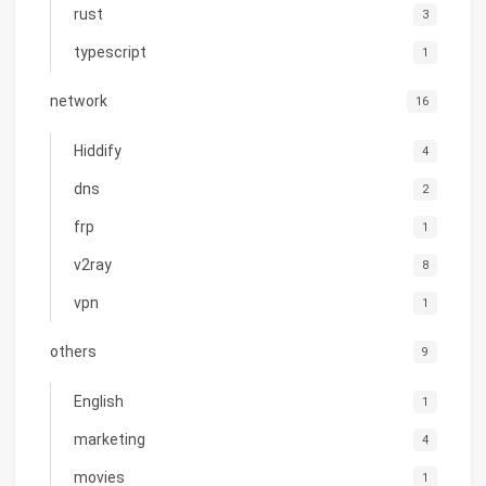
rust
3
typescript
1
network
16
Hiddify
4
dns
2
frp
1
v2ray
8
vpn
1
others
9
English
1
marketing
4
movies
1