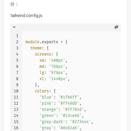
分：
tailwind.config.js
1
2
module
.
exports
 = {
3
theme
: {
4
screens
: {
5
sm
: 
'480px'
,
6
md
: 
'768px'
,
7
lg
: 
'976px'
,
8
xl
: 
'1440px'
,
9
    },
10
colors
: {
11
'blue'
: 
'#1fb6ff'
,
12
'pink'
: 
'#ff49db'
,
13
'orange'
: 
'#ff7849'
,
14
'green'
: 
'#13ce66'
,
15
'gray-dark'
: 
'#273444'
,
16
'gray'
: 
'#8492a6'
,