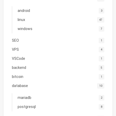
android
3
linux
47
windows
7
SEO
1
VPS
4
VSCode
1
backend
5
bitcoin
1
database
10
mariadb
2
postgresql
8