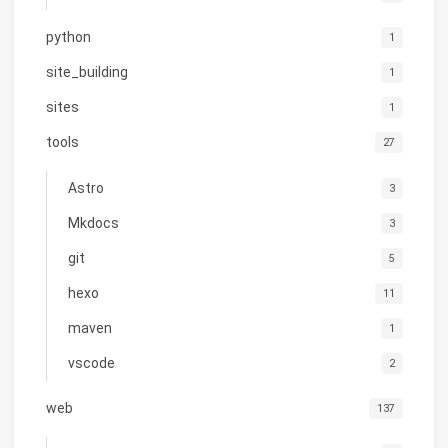
python
1
site_building
1
sites
1
tools
27
Astro
3
Mkdocs
3
git
5
hexo
11
maven
1
vscode
2
web
137