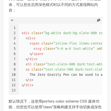
体，可让您在启用深色模式时以不同的方式展现网站内
容：
1
2
<
div
class
=
"bg-white dark:bg-slate-800 rounde
3
<
div
>
4
<
span
class
=
"inline-flex items-center jus
5
<
svg
class
=
"h-6 w-6 text-white"
xmlns
=
"
6
</
span
>
7
</
div
>
8
<
h3
class
=
"text-slate-900 dark:text-white m
9
<
p
class
=
"text-slate-500 dark:text-slate-40
10
    The Zero Gravity Pen can be used to write
11
</
p
>
12
</
div
>
13
默认情况下，这使用prefers-color-scheme CSS 媒体功
能，但您也可以使用“class”策略构建支持手动切换成深色