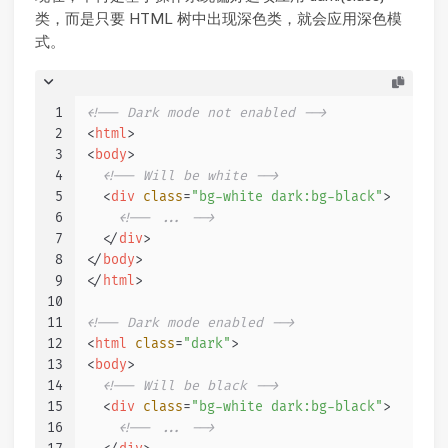
类，而是只要 HTML 树中出现深色类，就会应用深色模
式。
1
<!-- Dark mode not enabled -->
2
<
html
>
3
<
body
>
4
<!-- Will be white -->
5
<
div
class
=
"bg-white dark:bg-black"
>
6
<!-- ... -->
7
</
div
>
8
</
body
>
9
</
html
>
10
11
<!-- Dark mode enabled -->
12
<
html
class
=
"dark"
>
13
<
body
>
14
<!-- Will be black -->
15
<
div
class
=
"bg-white dark:bg-black"
>
16
<!-- ... -->