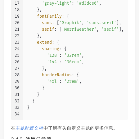
17
'gray-light'
: 
'#d3dce6'
,
18
    },
19
fontFamily
: {
20
sans
: [
'Graphik'
, 
'sans-serif'
],
21
serif
: [
'Merriweather'
, 
'serif'
],
22
    },
23
extend
: {
24
spacing
: {
25
'128'
: 
'32rem'
,
26
'144'
: 
'36rem'
,
27
      },
28
borderRadius
: {
29
'4xl'
: 
'2rem'
,
30
      }
31
    }
32
  }
33
}
34
在
主题配置文档
中了解有关自定义主题的更多信息。