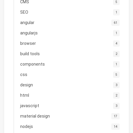
CMS
5
SEO
1
angular
61
angularjs
1
browser
4
build tools
2
components
1
css
5
design
3
html
2
javascript
3
material design
17
nodejs
14