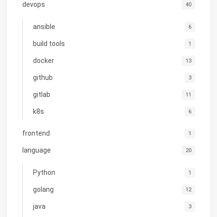
devops
40
ansible
6
build tools
1
docker
13
github
3
gitlab
11
k8s
6
frontend
1
language
20
Python
1
golang
12
java
3