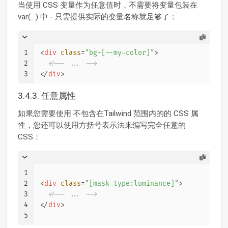
当使用 CSS 变量作为任意值时，不需要将变量包装在
var(…) 中 - 只需提供实际的变量名称就足够了：
1
<
div
class
=
"bg-[--my-color]"
>
2
<!-- ... -->
3
</
div
>
3.4.3. 任意属性
如果您需要使用 不包含在Tailwind 范围内的的 CSS 属
性，您还可以使用方括号表示法来编写完全任意的
CSS：
1
2
<
div
class
=
"[mask-type:luminance]"
>
3
<!-- ... -->
4
</
div
>
5