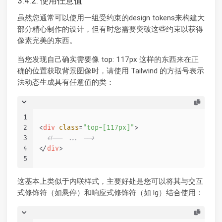
3.4.2. 使用任意值
虽然您通常可以使用一组受约束的design tokens来构建大
部分精心制作的设计，但有时您需要突破这些约束以获得
像素完美的东西。
当您发现自己确实需要像 top: 117px 这样的东西来在正
确的位置获取背景图像时，请使用 Tailwind 的方括号表示
法动态生成具有任意值的类：
1
2
<
div
class
=
"top-[117px]"
>
3
<!-- ... -->
4
</
div
>
5
这基本上类似于内联样式，主要好处是您可以将其与交互
式修饰符（如悬停）和响应式修饰符（如 lg）结合使用：