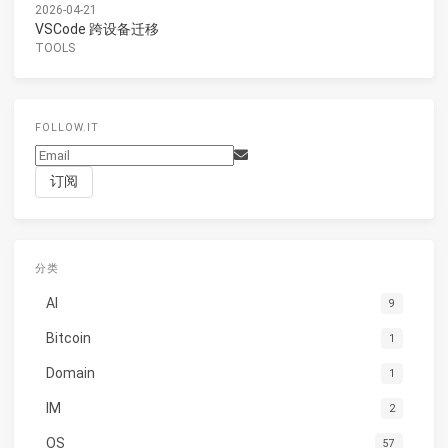
2026-04-21
VSCode 跨设备迁移
TOOLS
FOLLOW.IT
分类
AI
9
Bitcoin
1
Domain
1
IM
2
OS
57