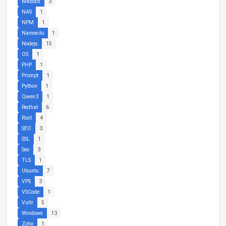
Mkdocs
3
NAS
1
NPM
1
Namesilo
1
Nodejs
15
OS
1
PHP
1
Prompt
1
Python
1
Qwen3
1
Redhat
6
Rust
4
SEO
3
SSL
1
Seo
3
TLS
1
Ubuntu
7
VPS
3
VSCode
1
Vultr
5
Windows
13
Zoho
1