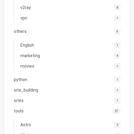
v2ray
8
vpn
1
others
9
English
1
marketing
4
movies
1
python
1
site_building
1
sites
1
tools
27
Astro
3