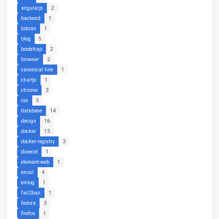
angularjs
2
backend
1
bitcoin
1
blog
5
bootstrap
2
browser
2
canonical link
1
chartjs
1
chrome
3
css
5
database
14
design
16
docker
13
docker-registry
3
dovecot
1
element-web
1
email
4
emlog
1
fail2ban
1
fedora
3
firefox
1