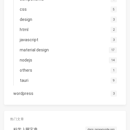
css
5
design
3
html
2
javascript
3
material design
17
nodejs
14
others
1
tauri
9
wordpress
3
热门文章
科学上网宝典
docs.proxyguide.org