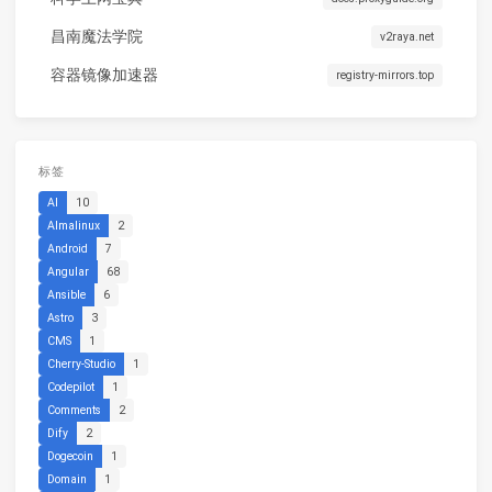
昌南魔法学院
v2raya.net
容器镜像加速器
registry-mirrors.top
标签
AI
10
Almalinux
2
Android
7
Angular
68
Ansible
6
Astro
3
CMS
1
Cherry-Studio
1
Codepilot
1
Comments
2
Dify
2
Dogecoin
1
Domain
1