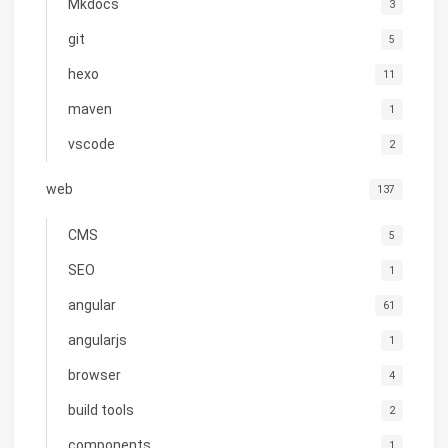
Mkdocs
3
git
5
hexo
11
maven
1
vscode
2
web
137
CMS
5
SEO
1
angular
61
angularjs
1
browser
4
build tools
2
components
1