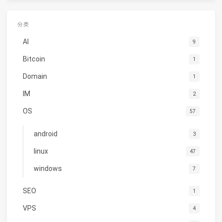
分类
AI
9
Bitcoin
1
Domain
1
IM
2
OS
57
android
3
linux
47
windows
7
SEO
1
VPS
4