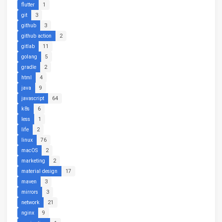
flutter
1
git
3
github
3
github action
2
gitlab
11
golang
5
gradle
2
html
4
java
9
javascript
64
k8s
6
less
1
life
2
linux
76
macOS
2
marketing
2
material design
17
maven
3
mirrors
3
network
21
nginx
9