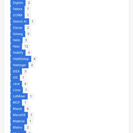
English
2
Fedora
7
GORM
1
Gemini AI
1
Giscus
2
Golang
9
Helm
3
Hexo
12
Hiddify
4
HiddifyApp
4
Hostinger
2
IDEA
3
IOS
1
Java
4
Linux
7
LolMiner
1
MCP
1
Macos
6
MariaDB
1
Material
1
Matrix
2