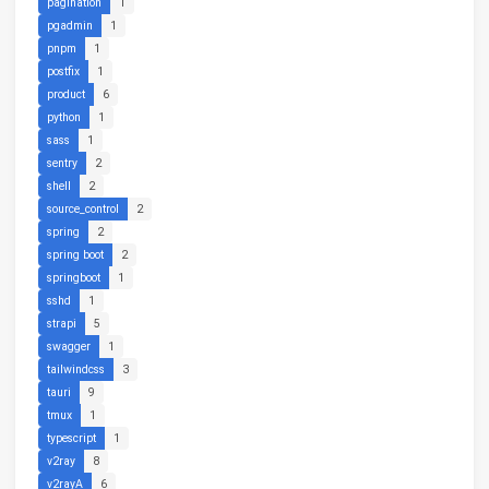
pagination
1
pgadmin
1
pnpm
1
postfix
1
product
6
python
1
sass
1
sentry
2
shell
2
source_control
2
spring
2
spring boot
2
springboot
1
sshd
1
strapi
5
swagger
1
tailwindcss
3
tauri
9
tmux
1
typescript
1
v2ray
8
v2rayA
6