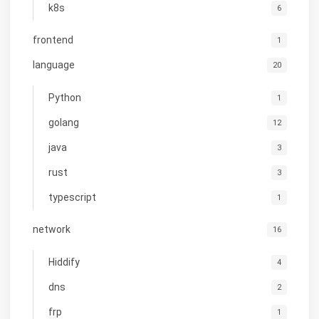
k8s
6
frontend
1
language
20
Python
1
golang
12
java
3
rust
3
typescript
1
network
16
Hiddify
4
dns
2
frp
1