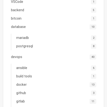
VSCode
1
backend
5
bitcoin
1
database
10
mariadb
2
postgresql
8
devops
40
ansible
6
build tools
1
docker
13
github
3
gitlab
11