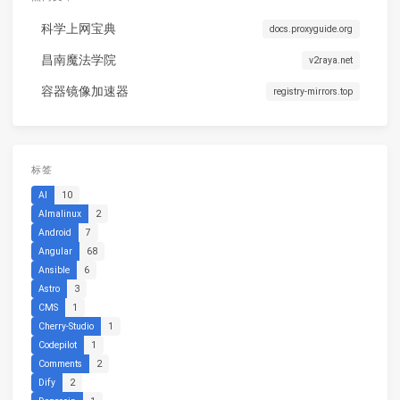
科学上网宝典
docs.proxyguide.org
昌南魔法学院
v2raya.net
容器镜像加速器
registry-mirrors.top
标签
AI
10
Almalinux
2
Android
7
Angular
68
Ansible
6
Astro
3
CMS
1
Cherry-Studio
1
Codepilot
1
Comments
2
Dify
2