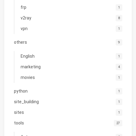
frp
1
v2ray
8
vpn
1
others
9
English
1
marketing
4
movies
1
python
1
site_building
1
sites
1
tools
27