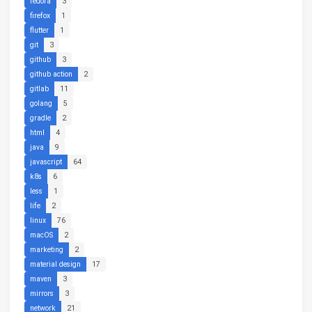
fedora
3
firefox
1
flutter
1
git
3
github
3
github action
2
gitlab
11
golang
5
gradle
2
html
4
java
9
javascript
64
k8s
6
less
1
life
2
linux
76
macOS
2
marketing
2
material design
17
maven
3
mirrors
3
network
21