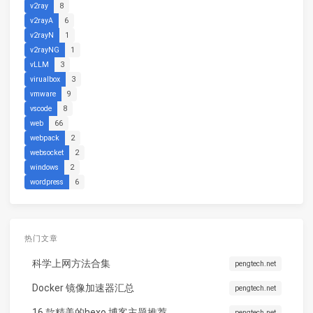
v2ray
8
v2rayA
6
v2rayN
1
v2rayNG
1
vLLM
3
virualbox
3
vmware
9
vscode
8
web
66
webpack
2
websocket
2
windows
2
wordpress
6
热门文章
科学上网方法合集
pengtech.net
Docker 镜像加速器汇总
pengtech.net
16 款精美的hexo 博客主题推荐
pengtech.net