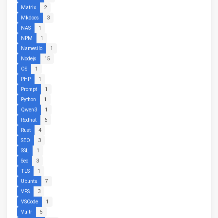
Matrix
2
Mkdocs
3
NAS
1
NPM
1
Namesilo
1
Nodejs
15
OS
1
PHP
1
Prompt
1
Python
1
Qwen3
1
Redhat
6
Rust
4
SEO
3
SSL
1
Seo
3
TLS
1
Ubuntu
7
VPS
3
VSCode
1
Vultr
5