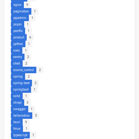
nginx
9
pagination
1
pgadmin
1
pnpm
1
postfix
1
product
6
python
1
sass
1
sentry
2
shell
2
source_control
2
spring
2
spring boot
2
springboot
1
sshd
1
strapi
5
swagger
1
tailwindcss
3
tauri
9
tmux
1
typescript
1