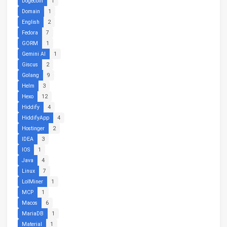
Dogecoin
1
Domain
1
English
2
Fedora
7
GORM
1
Gemini AI
1
Giscus
2
Golang
9
Helm
3
Hexo
12
Hiddify
4
HiddifyApp
4
Hostinger
2
IDEA
3
IOS
1
Java
4
Linux
7
LolMiner
1
MCP
1
Macos
6
MariaDB
1
Material
1