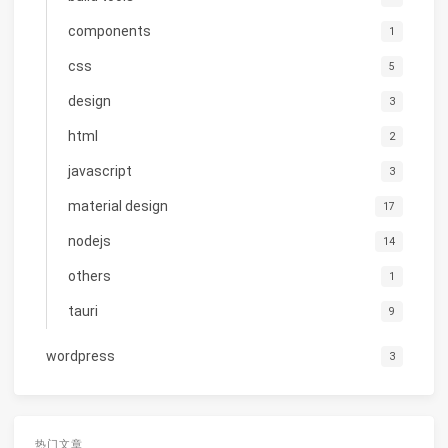
components
1
css
5
design
3
html
2
javascript
3
material design
17
nodejs
14
others
1
tauri
9
wordpress
3
热门文章