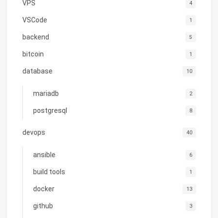
VPS
4
VSCode
1
backend
5
bitcoin
1
database
10
mariadb
2
postgresql
8
devops
40
ansible
6
build tools
1
docker
13
github
3