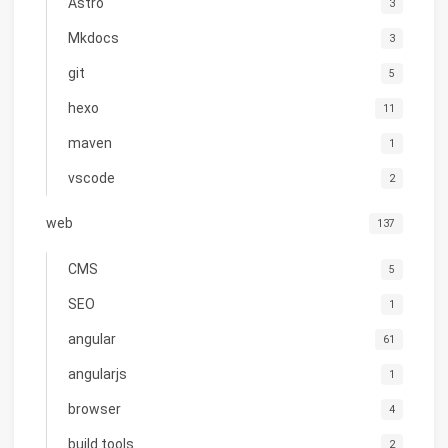
Astro
3
Mkdocs
3
git
5
hexo
11
maven
1
vscode
2
web
137
CMS
5
SEO
1
angular
61
angularjs
1
browser
4
build tools
2