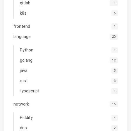
gitlab
11
k8s
6
frontend
1
language
20
Python
1
golang
12
java
3
rust
3
typescript
1
network
16
Hiddify
4
dns
2