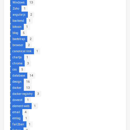
Windows
13
Zoho
1
angularjs
2
backend
1
bitcoin
1
blog
5
bootstrap
2
browser
2
canonical link
1
chartjs
1
chrome
3
css
5
database
14
design
16
docker
13
docker-registry
3
dovecot
1
element-web
1
email
4
emlog
1
fail2ban
1