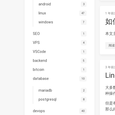
android
3
linux
47
1 年前
如
windows
7
本文
SEO
1
VPS
4
阅读
VSCode
1
backend
5
3 年前
bitcoin
1
Li
database
10
大多
mariadb
2
种操
postgresql
8
但是有
那么
devops
40