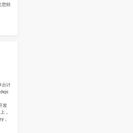
，让您轻
在单台计
ejs
开发
 上，
ey，