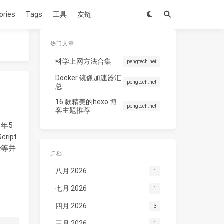
ories
Tags
工具
友链
热门文章
科学上网方法合集
pengtech.net
Docker 镜像加速器汇
pengtech.net
总
16 款精美的hexo 博
pengtech.net
客主题推荐
9年5
ript
y等并
归档
八月 2026
1
七月 2026
1
四月 2026
3
三月 2026
1