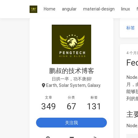
Home
angular
material-design
linux
标签
4 个月
Fe
鹏叔的技术博客
Nod
日拱一卒，功不唐捐!
月，由R
Earth, Solar System, Galaxy.
能够
文章
分类
标签
列的
349
67
131
主
关注我
Nod