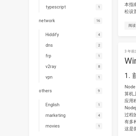
本指南
typescript
1
松设置
network
16
阅读
Hiddify
4
dns
2
3 年前
frp
1
Wi
v2ray
8
1.
vpn
1
Nod
others
9
算机上
应用
English
1
No
过程的
marketing
4
有多种
movies
1
这是