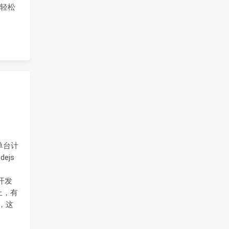
您轻松
在单台计
ejs
开发
上，有
w，这