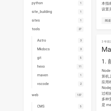
python
本指
1
设置灵
site_building
1
sites
阅读
1
tools
27
Astro
3
3 年前
M
Mkdocs
3
git
5
1.
hexo
11
Nod
maven
1
算机上
应用
vscode
2
No
过程
web
137
多种
是 m
CMS
5