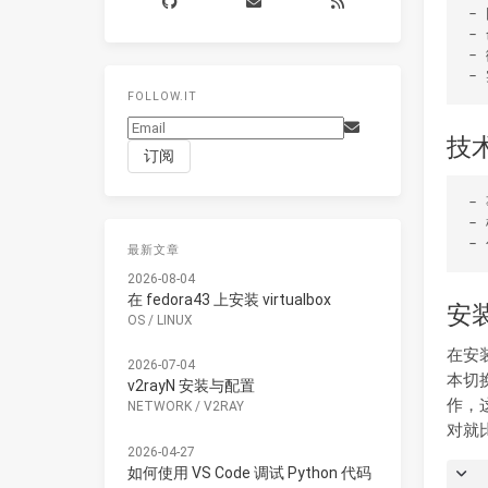
‌- 网络应用‌：如
‌- 命令行工具
‌- 微服
FOLLOW.IT
技
‌- 事件循环‌：是N
‌- 模块系统‌：Node.js采用CommonJS模块
最新文章
2026-08-04
在 fedora43 上安装 virtualbox
安
OS
/
LINUX
在安装
2026-07-04
本切
v2rayN 安装与配置
作，这
NETWORK
/
V2RAY
对就
2026-04-27
如何使用 VS Code 调试 Python 代码