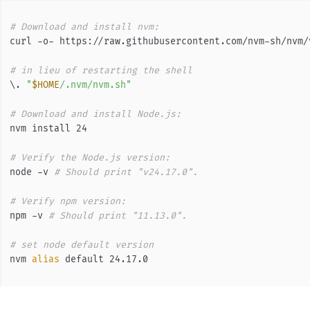
# Download and install nvm:
curl -o- https://raw.githubusercontent.com/nvm-sh/nvm/
# in lieu of restarting the shell
\. 
"
$HOME
/.nvm/nvm.sh"
# Download and install Node.js:
nvm install 24
# Verify the Node.js version:
node -v 
# Should print "v24.17.0".
# Verify npm version:
npm -v 
# Should print "11.13.0".
# set node default version
nvm 
alias
 default 24.17.0