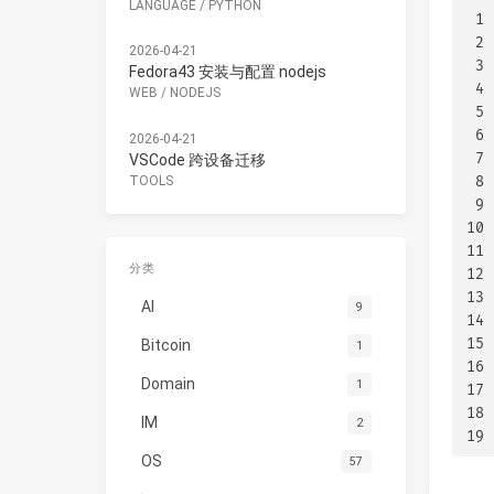
LANGUAGE
/
PYTHON
1
2
2026-04-21
3
Fedora43 安装与配置 nodejs
4
WEB
/
NODEJS
5
6
2026-04-21
7
VSCode 跨设备迁移
8
TOOLS
9
10
11
分类
12
13
AI
9
14
15
Bitcoin
1
16
Domain
1
17
18
IM
2
19
OS
57