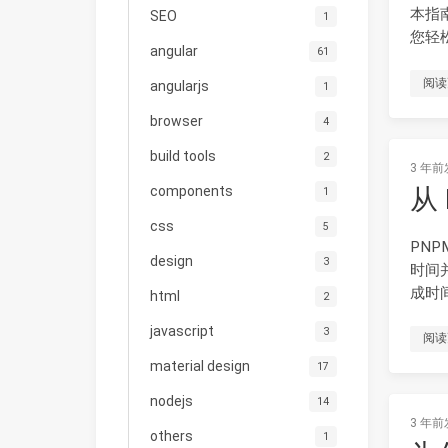
本指南
SEO
1
您轻松
angular
61
阅读
angularjs
1
browser
4
build tools
2
3 年前
从
components
1
css
5
PN
design
3
时间
成时
html
2
javascript
3
阅读
material design
17
nodejs
14
3 年前
others
1