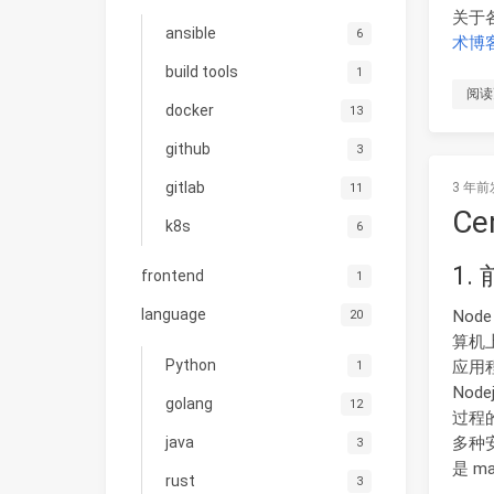
关于
ansible
6
术博
build tools
1
阅读
docker
13
github
3
gitlab
3 年前
11
Ce
k8s
6
1.
frontend
1
language
Nod
20
算机上
Python
应用
1
No
golang
12
过程
多种
java
3
是 m
rust
3