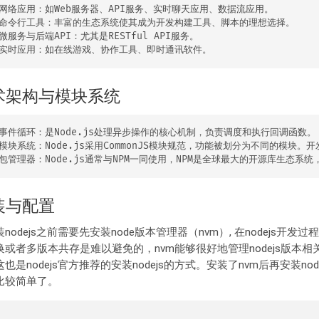
Web服务器、API服务、实时聊天应用、数据流应用。‌

‌：丰富的生态系统使其成为开发构建工具、脚本的理想选择。‌

务与后端API‌：尤其是RESTful API服务。‌

术架构与模块系统
ode.js处理异步操作的核心机制，负责调度和执行回调函数。‌

规范，功能被划分为不同的模块。开发者可以通过 require 函数引入内置模块（如 http、fs）或第三方模块，并通过 exports 对象暴露模块功能。‌

装与配置
nodejs之前需要先安装node版本管理器（nvm）, 在nodejs开发过
换或者多版本共存是难以避免的，nvm能够很好地管理nodejs版本相
也是nodejs官方推荐的安装nodejs的方式。安装了nvm后再安装node
比较简单了。