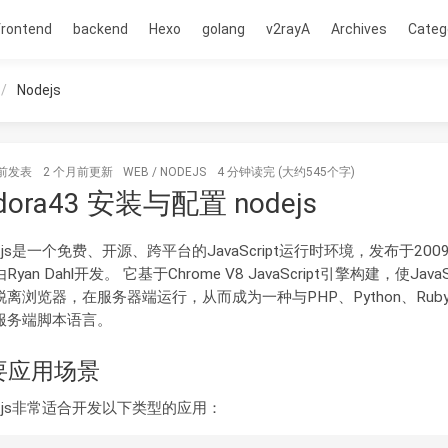
frontend
backend
Hexo
golang
v2rayA
Archives
Categ
Nodejs
前
发表
2 个月前
更新
WEB
/
NODEJS
4 分钟读完 (大约545个字)
dora43 安装与配置 nodejs
e.js是一个免费、开源、跨平台的JavaScript运行时环境，发布于200
yan Dahl开发。‌ 它基于Chrome V8 JavaScript引擎构建，使JavaSc
脱离浏览器，在服务器端运行，从而成为一种与PHP、Python、Rub
服务端脚本语言。‌
要应用场景
e.js非常适合开发以下类型的应用：