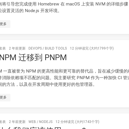
将引导您完成使用 Homebrew 在 macOS 上安装 NVM 的详细步
设置灵活的 Node.js 开发环境。
更多
发表
2 年前
更新
DEVOPS
/
BUILD TOOLS
12 分钟读完 (大约1799个字)
 NPM 迁移到 PNPM
PM 一直被誉为 NPM 的更高性能和更可靠的替代品，旨在减少缓慢的
并消除依赖项不匹配的问题。我主要研究 PNPM 作为一种加快 CI 管
间的方法，以及在开发周期中使用更好的包管理器。
更多
发表
2 年前
更新
WEB
/
NODEJS
12 分钟读完 (大约1743个字)