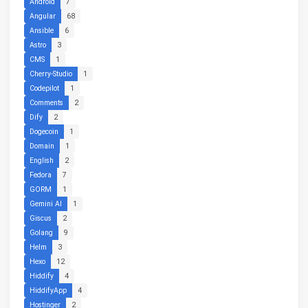
Android
7
Angular
68
Ansible
6
Astro
3
CMS
1
Cherry-Studio
1
Codepilot
1
Comments
2
Dify
2
Dogecoin
1
Domain
1
English
2
Fedora
7
GORM
1
Gemini AI
1
Giscus
2
Golang
9
Helm
3
Hexo
12
Hiddify
4
HiddifyApp
4
Hostinger
2