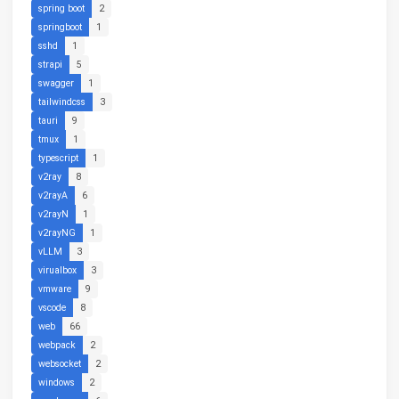
spring boot
2
springboot
1
sshd
1
strapi
5
swagger
1
tailwindcss
3
tauri
9
tmux
1
typescript
1
v2ray
8
v2rayA
6
v2rayN
1
v2rayNG
1
vLLM
3
virualbox
3
vmware
9
vscode
8
web
66
webpack
2
websocket
2
windows
2