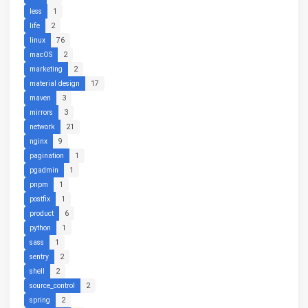
less
1
life
2
linux
76
macOS
2
marketing
2
material design
17
maven
3
mirrors
3
network
21
nginx
9
pagination
1
pgadmin
1
pnpm
1
postfix
1
product
6
python
1
sass
1
sentry
2
shell
2
source_control
2
spring
2