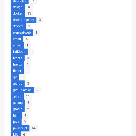
database
14
design
16
docker
13
docker-registry
3
dovecot
1
element-web
1
email
4
emlog
1
fail2ban
1
fedora
3
firefox
1
flutter
1
git
3
github
3
github action
2
gitlab
11
golang
5
gradle
2
html
4
java
9
javascript
64
k8s
6