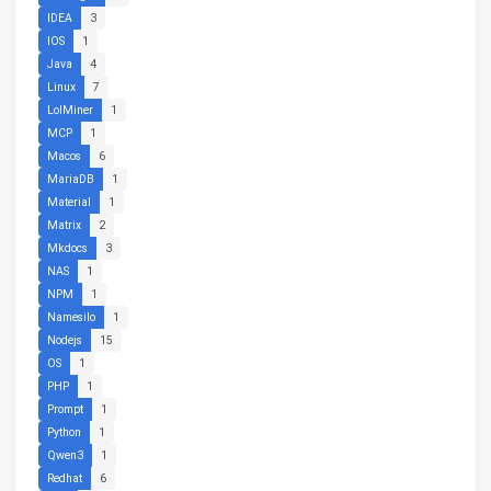
IDEA
3
IOS
1
Java
4
Linux
7
LolMiner
1
MCP
1
Macos
6
MariaDB
1
Material
1
Matrix
2
Mkdocs
3
NAS
1
NPM
1
Namesilo
1
Nodejs
15
OS
1
PHP
1
Prompt
1
Python
1
Qwen3
1
Redhat
6