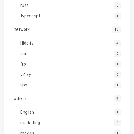
rust
3
typescript
1
network
16
Hiddify
4
dns
2
frp
1
v2ray
8
vpn
1
others
9
English
1
marketing
4
movies
1