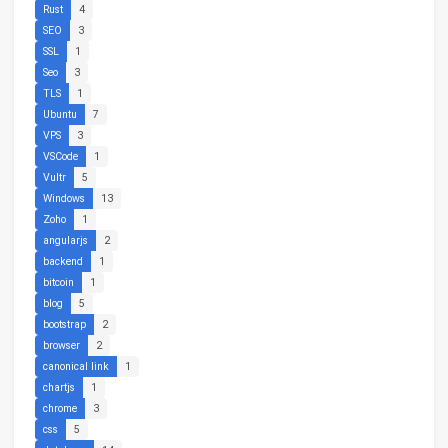
Rust
4
SEO
3
SSL
1
Seo
3
TLS
1
Ubuntu
7
VPS
3
VSCode
1
Vultr
5
Windows
13
Zoho
1
angularjs
2
backend
1
bitcoin
1
blog
5
bootstrap
2
browser
2
canonical link
1
chartjs
1
chrome
3
css
5