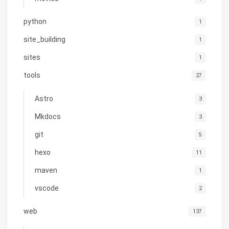
python
1
site_building
1
sites
1
tools
27
Astro
3
Mkdocs
3
git
5
hexo
11
maven
1
vscode
2
web
137