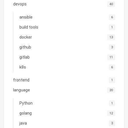
devops
40
ansible
6
build tools
1
docker
13
github
3
gitlab
11
k8s
6
frontend
1
language
20
Python
1
golang
12
java
3