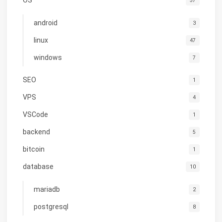
OS
57
android
3
linux
47
windows
7
SEO
1
VPS
4
VSCode
1
backend
5
bitcoin
1
database
10
mariadb
2
postgresql
8