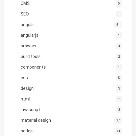
CMS
5
SEO
1
angular
61
angularjs
1
browser
4
build tools
2
components
1
css
5
design
3
html
2
javascript
3
material design
17
nodejs
14