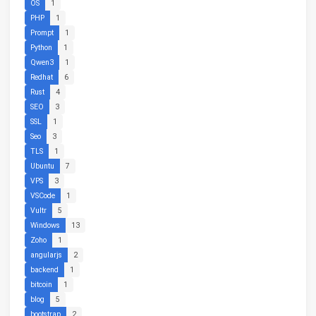
OS
1
PHP
1
Prompt
1
Python
1
Qwen3
1
Redhat
6
Rust
4
SEO
3
SSL
1
Seo
3
TLS
1
Ubuntu
7
VPS
3
VSCode
1
Vultr
5
Windows
13
Zoho
1
angularjs
2
backend
1
bitcoin
1
blog
5
bootstrap
2