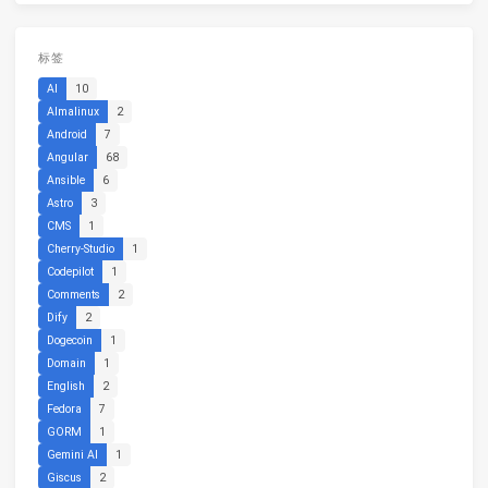
标签
AI
10
Almalinux
2
Android
7
Angular
68
Ansible
6
Astro
3
CMS
1
Cherry-Studio
1
Codepilot
1
Comments
2
Dify
2
Dogecoin
1
Domain
1
English
2
Fedora
7
GORM
1
Gemini AI
1
Giscus
2