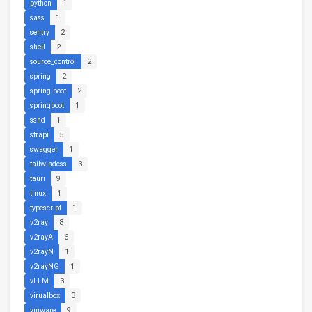
python
1
sass
1
sentry
2
shell
2
source_control
2
spring
2
spring boot
2
springboot
1
sshd
1
strapi
5
swagger
1
tailwindcss
3
tauri
9
tmux
1
typescript
1
v2ray
8
v2rayA
6
v2rayN
1
v2rayNG
1
vLLM
3
virualbox
3
vmware
9