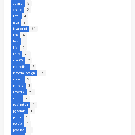
golang
5
gradle
2
html
4
java
9
javascript
64
k8s
6
less
1
life
2
linux
76
macOS
2
marketing
2
material design
17
maven
3
mirrors
3
network
21
nginx
9
pagination
1
pgadmin
1
pnpm
1
postfix
1
product
6