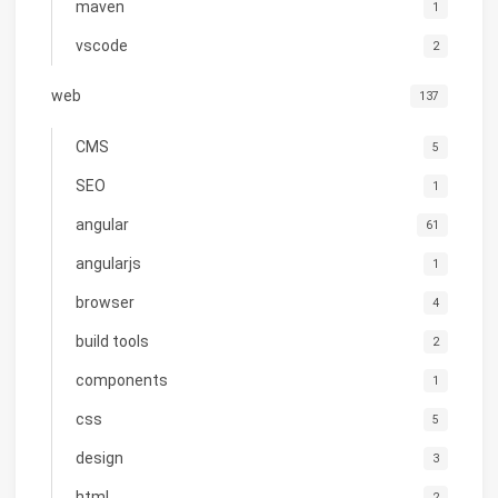
maven
1
vscode
2
web
137
CMS
5
SEO
1
angular
61
angularjs
1
browser
4
build tools
2
components
1
css
5
design
3
html
2