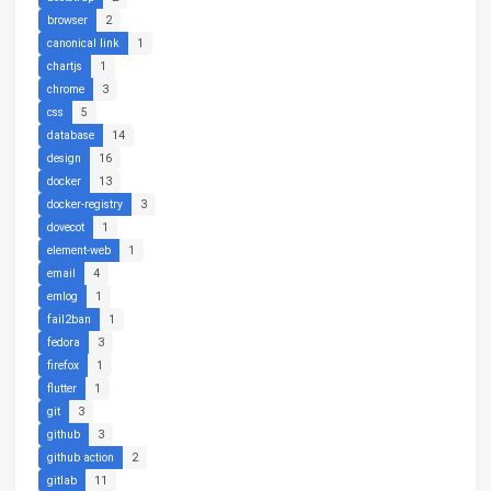
browser
2
canonical link
1
chartjs
1
chrome
3
css
5
database
14
design
16
docker
13
docker-registry
3
dovecot
1
element-web
1
email
4
emlog
1
fail2ban
1
fedora
3
firefox
1
flutter
1
git
3
github
3
github action
2
gitlab
11