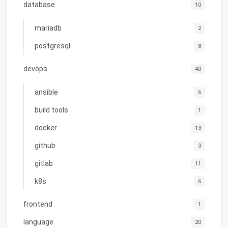
database
10
mariadb
2
postgresql
8
devops
40
ansible
6
build tools
1
docker
13
github
3
gitlab
11
k8s
6
frontend
1
language
20