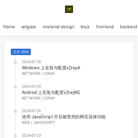
Home
angular
material-design
linux
frontend
backend
七月 2024
2024-07-30
Windows 上安装与配置v2rayA
NETWORK
/
V2RAY
2024-07-29
Android 上安装与配置v2rayNG
NETWORK
/
V2RAY
2024-07-26
使用 JavaScript 开启被禁用的网页选择功能
WEB
/
JAVASCRIPT
2024-07-23