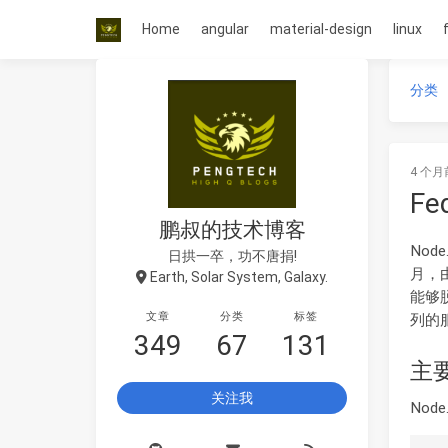
Home
angular
material-design
linux
分类
4 个月
Fe
鹏叔的技术博客
Nod
日拱一卒，功不唐捐!
月，由R
Earth, Solar System, Galaxy.
能够
文章
分类
标签
列的
349
67
131
主
关注我
Nod