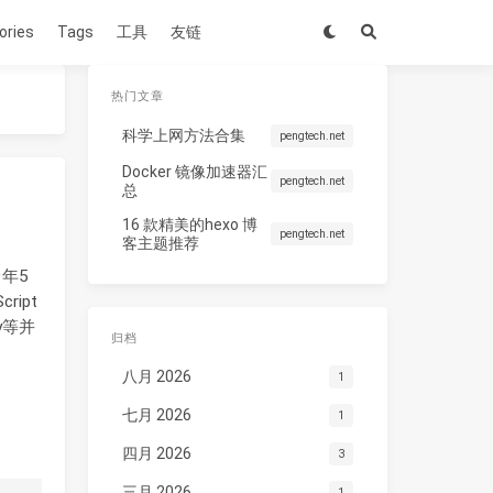
ories
Tags
工具
友链
热门文章
科学上网方法合集
pengtech.net
Docker 镜像加速器汇
pengtech.net
总
16 款精美的hexo 博
pengtech.net
客主题推荐
9年5
ript
y等并
归档
八月 2026
1
七月 2026
1
四月 2026
3
三月 2026
1