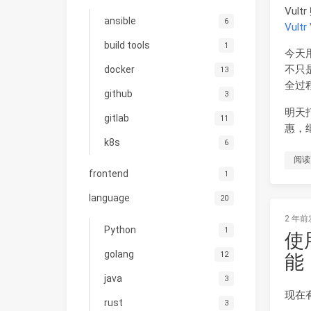
Vul
ansible
6
Vultr
build tools
1
今天用
不只
docker
13
全过
github
3
明天打
gitlab
11
惠，
k8s
6
阅读
frontend
1
language
20
2 年前
Python
1
使
golang
12
能
java
3
现在
rust
3