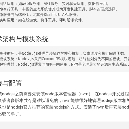
Web服务器、API服务、实时聊天应用、数据流应用。‌

‌：丰富的生态系统使其成为开发构建工具、脚本的理想选择。‌

务与后端API‌：尤其是RESTful API服务。‌

术架构与模块系统
ode.js处理异步操作的核心机制，负责调度和执行回调函数。‌

规范，功能被划分为不同的模块。开发者可以通过 require 函数引入内置模块（如 http、fs）或第三方模块，并通过 exports 对象暴露模块功能。‌

装与配置
nodejs之前需要先安装node版本管理器（nvm）, 在nodejs开发过
换或者多版本共存是难以避免的，nvm能够很好地管理nodejs版本相
也是nodejs官方推荐的安装nodejs的方式。安装了nvm后再安装node
比较简单了。