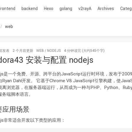
frontend
backend
Hexo
golang
v2rayA
Archives
Categ
web
前
发表
2 个月前
更新
WEB
/
NODEJS
4 分钟读完 (大约545个字)
dora43 安装与配置 nodejs
e.js是一个免费、开源、跨平台的JavaScript运行时环境，发布于200
yan Dahl开发。‌ 它基于Chrome V8 JavaScript引擎构建，使JavaSc
脱离浏览器，在服务器端运行，从而成为一种与PHP、Python、Rub
服务端脚本语言。‌
要应用场景
e.js非常适合开发以下类型的应用：