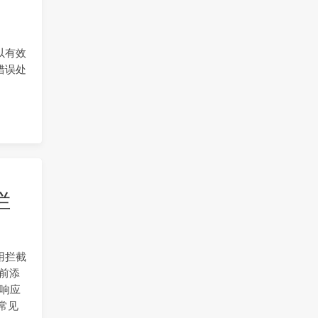
以有效
错误处
拦
使用拦截
之前添
的响应
常见