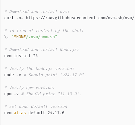
# Download and install nvm:
curl -o- https://raw.githubusercontent.com/nvm-sh/nvm/
# in lieu of restarting the shell
\. 
"
$HOME
/.nvm/nvm.sh"
# Download and install Node.js:
nvm install 24
# Verify the Node.js version:
node -v 
# Should print "v24.17.0".
# Verify npm version:
npm -v 
# Should print "11.13.0".
# set node default version
nvm 
alias
 default 24.17.0