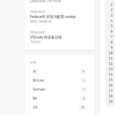
LANGUAGE
/
PYTHON
1
2
2026-04-21
3
Fedora43 安装与配置 nodejs
4
WEB
/
NODEJS
5
6
2026-04-21
7
VSCode 跨设备迁移
8
TOOLS
9
10
11
分类
12
13
AI
9
14
15
Bitcoin
1
16
Domain
1
17
18
IM
2
19
OS
57