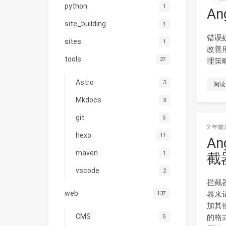
python
1
A
site_building
1
错误
sites
1
改善
tools
27
理策
Astro
3
阅读
Mkdocs
3
git
5
2 年前
hexo
11
A
maven
1
截
vscode
2
拦截器
web
器来记
137
加其他
CMS
的格
5