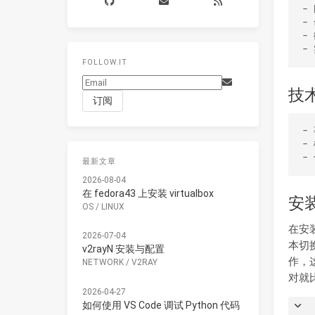
‌- 网络应用‌：如
‌- 命令行工具
‌- 微服
FOLLOW.IT
技
‌- 事件循环‌：是N
‌- 模块系统‌：Node.js采用CommonJS模块
最新文章
2026-08-04
在 fedora43 上安装 virtualbox
安
OS
/
LINUX
在安装
2026-07-04
本切
v2rayN 安装与配置
作，这
NETWORK
/
V2RAY
对就
2026-04-27
如何使用 VS Code 调试 Python 代码