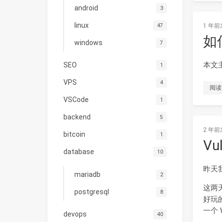
android
3
linux
47
1 年前
如
windows
7
本文
SEO
1
VPS
4
阅读
VSCode
1
backend
5
2 年前
bitcoin
1
Vu
database
10
昨天
mariadb
2
这两
postgresql
8
好玩的
一个 
devops
40