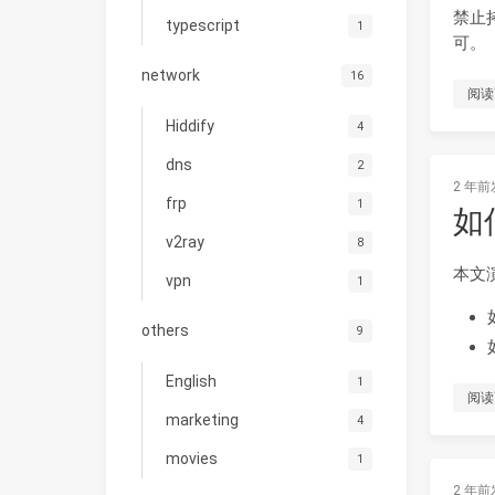
禁止
typescript
1
可。
network
16
阅读
Hiddify
4
dns
2
2 年前
frp
1
如
v2ray
8
本文
vpn
1
others
9
English
1
阅读
marketing
4
movies
1
2 年前