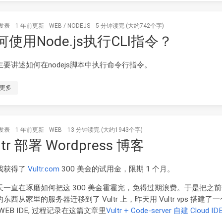
发表
1 年前
更新
WEB
/
NODEJS
5 分钟读完 (大约742个字)
何使用Node.js执行CLI指令？
主要讲述如何在nodejs脚本中执行命令行指令。
更多
发表
1 年前
更新
WEB
13 分钟读完 (大约1943个字)
ltr 部署 Wordpress 博客
我获得了
Vultr.com
300 美金的试用金，限期 1 个月。
天一直在琢磨如何把这 300 美金霍霍完，免得过期浪费。于是把之
东西从家里的服务器迁移到了 Vultr 上，昨天用 Vultr vps 搭建了
WEB IDE, 过程记录在这篇文章里
Vultr + Code-server 自建 Cloud ID