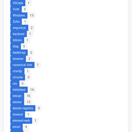
VSCode
1
Vultr
5
Windows
13
Zoho
1
angularjs
2
backend
1
bitcoin
1
blog
5
bootstrap
2
browser
2
canonical link
1
chartjs
1
chrome
3
css
5
database
14
design
16
docker
13
docker-registry
3
dovecot
1
element-web
1
email
4