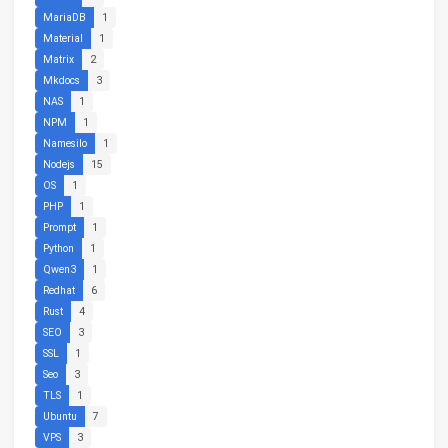
MariaDB
1
Material
1
Matrix
2
Mkdocs
3
NAS
1
NPM
1
Namesilo
1
Nodejs
15
OS
1
PHP
1
Prompt
1
Python
1
Qwen3
1
Redhat
6
Rust
4
SEO
3
SSL
1
Seo
3
TLS
1
Ubuntu
7
VPS
3