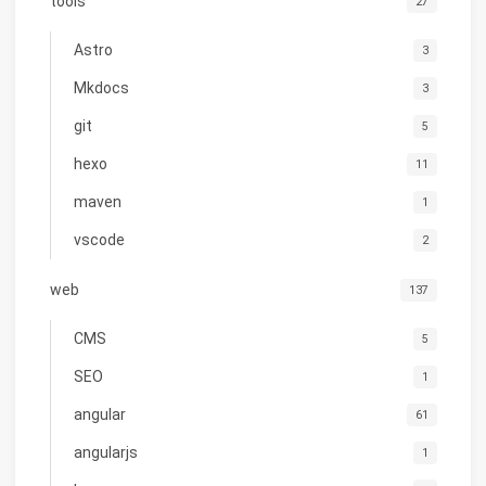
tools
27
Astro
3
Mkdocs
3
git
5
hexo
11
maven
1
vscode
2
web
137
CMS
5
SEO
1
angular
61
angularjs
1