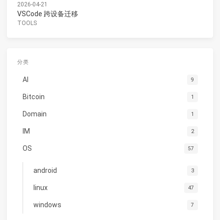
2026-04-21
VSCode 跨设备迁移
TOOLS
分类
AI
9
Bitcoin
1
Domain
1
IM
2
OS
57
android
3
linux
47
windows
7