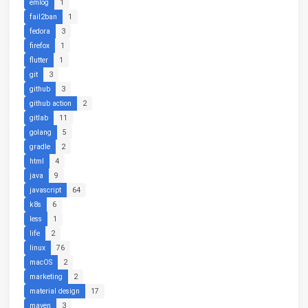
emlog
1
fail2ban
1
fedora
3
firefox
1
flutter
1
git
3
github
3
github action
2
gitlab
11
golang
5
gradle
2
html
4
java
9
javascript
64
k8s
6
less
1
life
2
linux
76
macOS
2
marketing
2
material design
17
maven
3