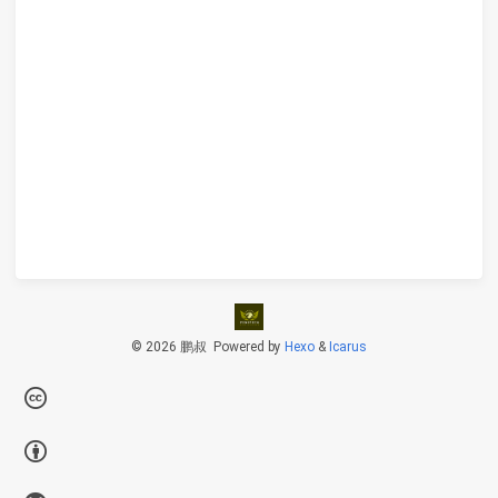
© 2026 鹏叔
Powered by
Hexo
&
Icarus