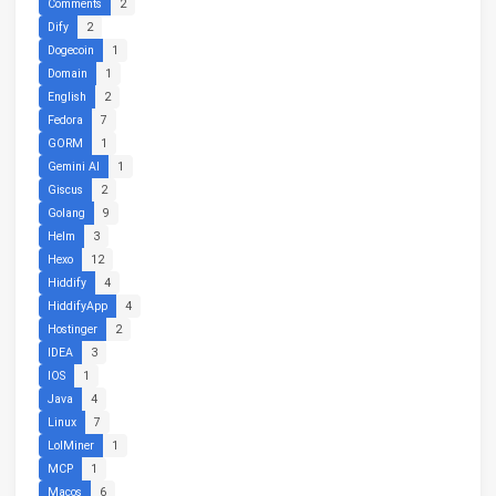
Comments
2
Dify
2
Dogecoin
1
Domain
1
English
2
Fedora
7
GORM
1
Gemini AI
1
Giscus
2
Golang
9
Helm
3
Hexo
12
Hiddify
4
HiddifyApp
4
Hostinger
2
IDEA
3
IOS
1
Java
4
Linux
7
LolMiner
1
MCP
1
Macos
6