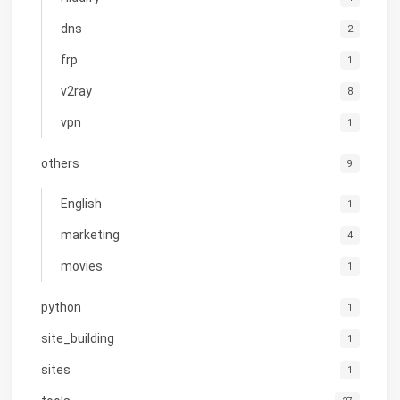
dns
2
frp
1
v2ray
8
vpn
1
others
9
English
1
marketing
4
movies
1
python
1
site_building
1
sites
1