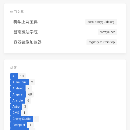
热门文章
科学上网宝典
docs.proxyguide.org
昌南魔法学院
v2raya.net
容器镜像加速器
registry-mirrors.top
标签
AI
10
Almalinux
2
Android
7
Angular
68
Ansible
6
Astro
3
CMS
1
Cherry-Studio
1
Codepilot
1