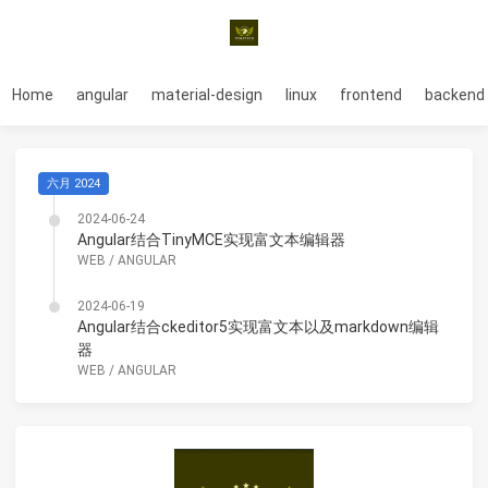
Home
angular
material-design
linux
frontend
backend
六月 2024
2024-06-24
Angular结合TinyMCE实现富文本编辑器
WEB
/
ANGULAR
2024-06-19
Angular结合ckeditor5实现富文本以及markdown编辑
器
WEB
/
ANGULAR