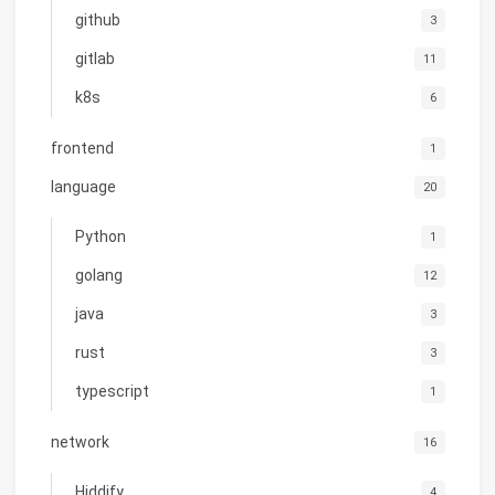
github
3
gitlab
11
k8s
6
frontend
1
language
20
Python
1
golang
12
java
3
rust
3
typescript
1
network
16
Hiddify
4