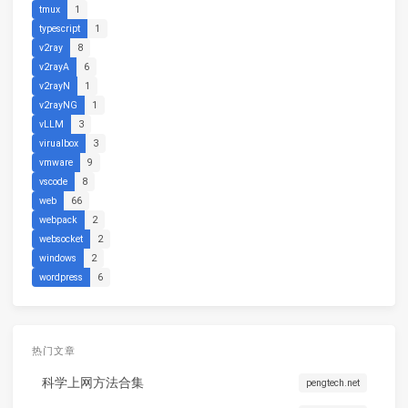
tmux
1
typescript
1
v2ray
8
v2rayA
6
v2rayN
1
v2rayNG
1
vLLM
3
virualbox
3
vmware
9
vscode
8
web
66
webpack
2
websocket
2
windows
2
wordpress
6
热门文章
科学上网方法合集
pengtech.net