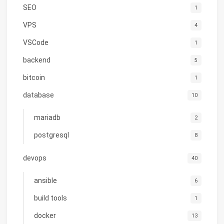
SEO
1
VPS
4
VSCode
1
backend
5
bitcoin
1
database
10
mariadb
2
postgresql
8
devops
40
ansible
6
build tools
1
docker
13