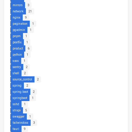
mirrors
3
network
21
nginx
9
pagination
1
pgadmin
1
pnpm
1
postfix
1
product
6
python
1
sass
1
sentry
2
shell
2
source_control
2
spring
2
spring boot
2
springboot
1
sshd
1
strapi
5
swagger
1
tailwindcss
3
tauri
9