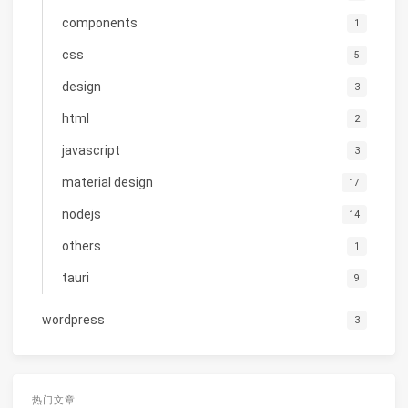
components
1
css
5
design
3
html
2
javascript
3
material design
17
nodejs
14
others
1
tauri
9
wordpress
3
热门文章