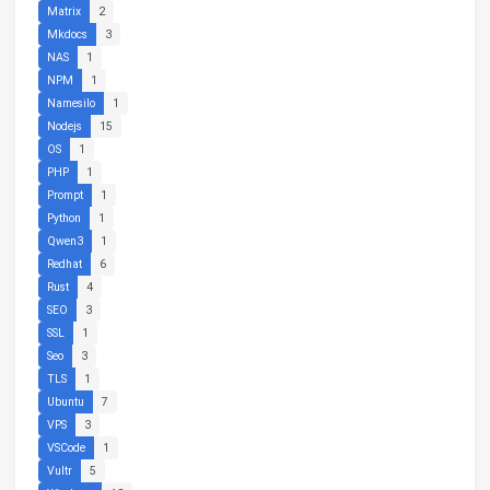
Matrix
2
Mkdocs
3
NAS
1
NPM
1
Namesilo
1
Nodejs
15
OS
1
PHP
1
Prompt
1
Python
1
Qwen3
1
Redhat
6
Rust
4
SEO
3
SSL
1
Seo
3
TLS
1
Ubuntu
7
VPS
3
VSCode
1
Vultr
5