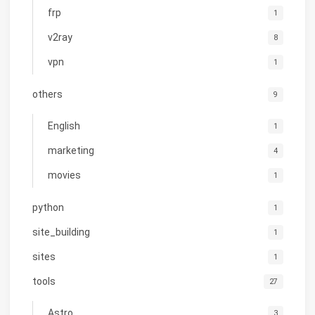
frp
1
v2ray
8
vpn
1
others
9
English
1
marketing
4
movies
1
python
1
site_building
1
sites
1
tools
27
Astro
3