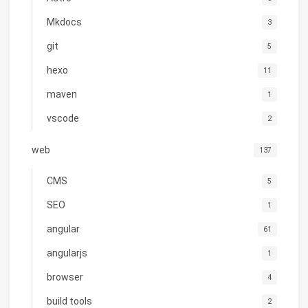
Mkdocs
3
git
5
hexo
11
maven
1
vscode
2
web
137
CMS
5
SEO
1
angular
61
angularjs
1
browser
4
build tools
2