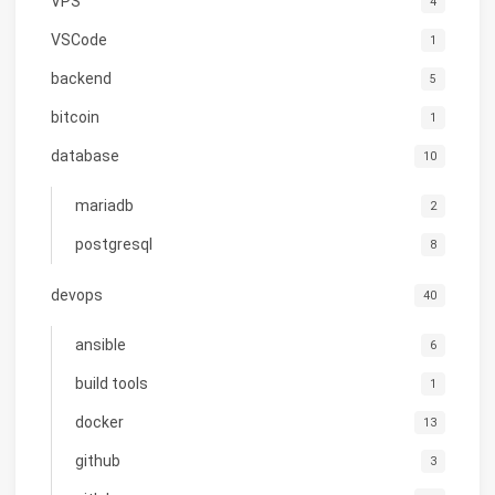
VPS
4
VSCode
1
backend
5
bitcoin
1
database
10
mariadb
2
postgresql
8
devops
40
ansible
6
build tools
1
docker
13
github
3