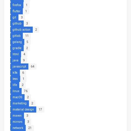
firefox
1
flutter
1
git
3
github
3
github action
2
gitlab
11
golang
5
gradle
2
html
4
java
9
javascript
64
k8s
6
less
1
life
2
linux
76
macOS
2
marketing
2
material design
17
maven
3
mirrors
3
network
21