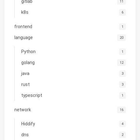
gitlab
11
k8s
6
frontend
1
language
20
Python
1
golang
12
java
3
rust
3
typescript
1
network
16
Hiddify
4
dns
2