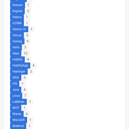
Domain
1
English
2
Fedora
7
GORM
1
Gemini AI
1
Giscus
2
Golang
9
Helm
3
Hexo
12
Hiddify
4
HiddifyApp
4
Hostinger
2
IDEA
3
IOS
1
Java
4
Linux
7
LolMiner
1
MCP
1
Macos
6
MariaDB
1
Material
1