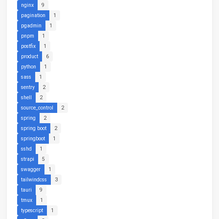
nginx
9
pagination
1
pgadmin
1
pnpm
1
postfix
1
product
6
python
1
sass
1
sentry
2
shell
2
source_control
2
spring
2
spring boot
2
springboot
1
sshd
1
strapi
5
swagger
1
tailwindcss
3
tauri
9
tmux
1
typescript
1