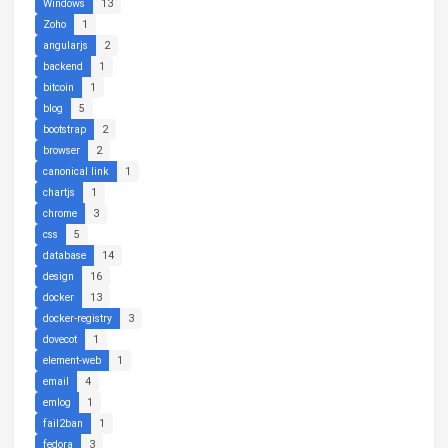
Windows
13
Zoho
1
angularjs
2
backend
1
bitcoin
1
blog
5
bootstrap
2
browser
2
canonical link
1
chartjs
1
chrome
3
css
5
database
14
design
16
docker
13
docker-registry
3
dovecot
1
element-web
1
email
4
emlog
1
fail2ban
1
fedora
3