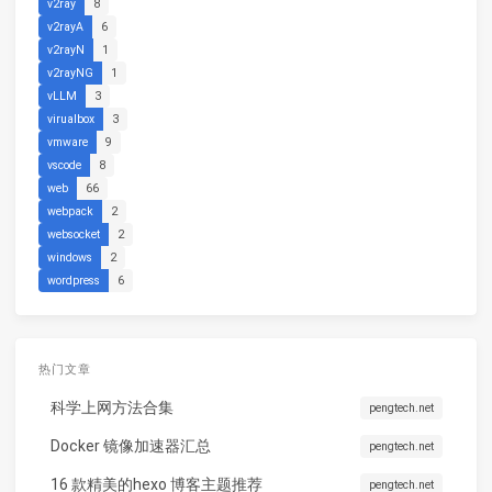
v2ray
8
v2rayA
6
v2rayN
1
v2rayNG
1
vLLM
3
virualbox
3
vmware
9
vscode
8
web
66
webpack
2
websocket
2
windows
2
wordpress
6
热门文章
科学上网方法合集
pengtech.net
Docker 镜像加速器汇总
pengtech.net
16 款精美的hexo 博客主题推荐
pengtech.net