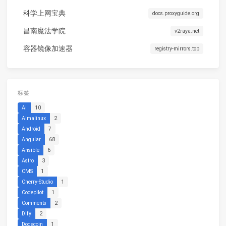
科学上网宝典
docs.proxyguide.org
昌南魔法学院
v2raya.net
容器镜像加速器
registry-mirrors.top
标签
AI
10
Almalinux
2
Android
7
Angular
68
Ansible
6
Astro
3
CMS
1
Cherry-Studio
1
Codepilot
1
Comments
2
Dify
2
Dogecoin
1