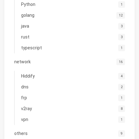
Python
1
golang
12
java
3
rust
3
typescript
1
network
16
Hiddify
4
dns
2
frp
1
v2ray
8
vpn
1
others
9