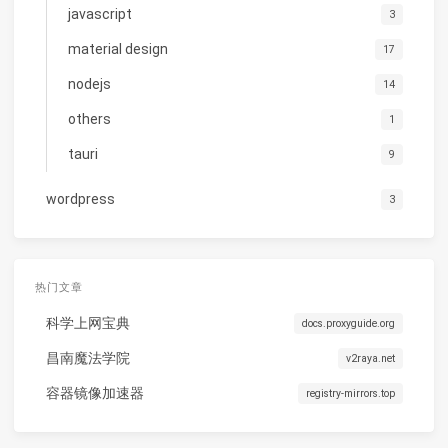
javascript
3
material design
17
nodejs
14
others
1
tauri
9
wordpress
3
热门文章
科学上网宝典
docs.proxyguide.org
昌南魔法学院
v2raya.net
容器镜像加速器
registry-mirrors.top