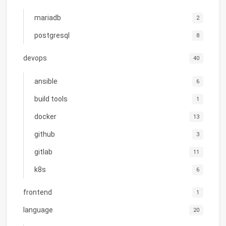
mariadb
2
postgresql
8
devops
40
ansible
6
build tools
1
docker
13
github
3
gitlab
11
k8s
6
frontend
1
language
20