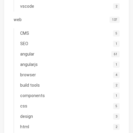
vscode
2
web
137
CMS
5
SEO
1
angular
61
angularjs
1
browser
4
build tools
2
components
1
css
5
design
3
html
2