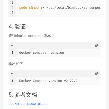
3
4
sudo
chmod
 +x /usr/local/bin/docker-compose
5
4. 验证
查询docker-compose版本
1
docker-compose  version
输出如下
1
Docker Compose version v2.27.0
5. 参考文档
docker compose release