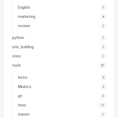
English
1
marketing
4
movies
1
python
1
site_building
1
sites
1
tools
27
Astro
3
Mkdocs
3
git
5
hexo
11
maven
1