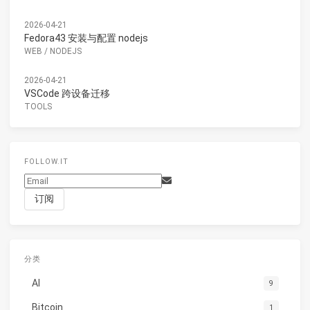
2026-04-21
Fedora43 安装与配置 nodejs
WEB
/
NODEJS
2026-04-21
VSCode 跨设备迁移
TOOLS
FOLLOW.IT
分类
AI
9
Bitcoin
1