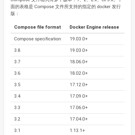
面的表格是 Compose 文件所支持的指定的 docker 发行
版：
Compose file format
Docker Engine release
Compose specification
19.03.0+
3.8
19.03.0+
3.7
18.06.0+
3.6
18.02.0+
3.5
17.12.0+
3.4
17.09.0+
3.3
17.06.0+
3.2
17.04.0+
3.1
1.13.1+