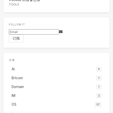
TOOLS
FOLLOW.IT
分类
AI
9
Bitcoin
1
Domain
1
IM
2
OS
57