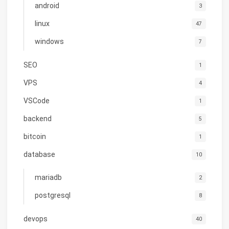
android
3
linux
47
windows
7
SEO
1
VPS
4
VSCode
1
backend
5
bitcoin
1
database
10
mariadb
2
postgresql
8
devops
40