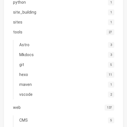
python
1
site_building
1
sites
1
tools
27
Astro
3
Mkdocs
3
git
5
hexo
11
maven
1
vscode
2
web
137
CMS
5