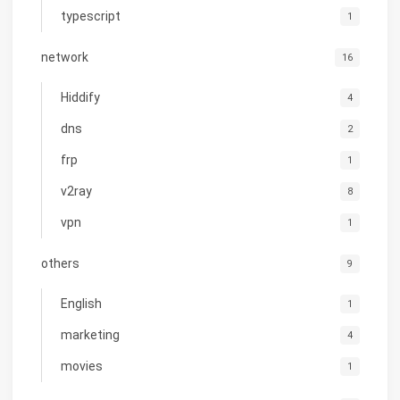
typescript
1
network
16
Hiddify
4
dns
2
frp
1
v2ray
8
vpn
1
others
9
English
1
marketing
4
movies
1