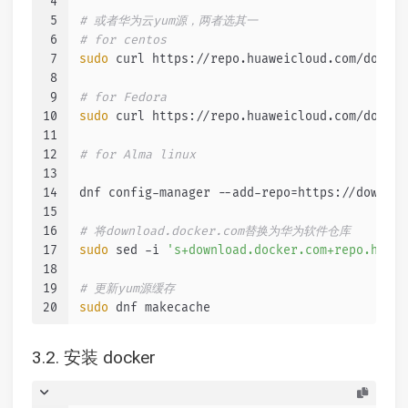
4
5
# 或者华为云yum源，两者选其一
6
# for centos
7
sudo
 curl https://repo.huaweicloud.com/docker
8
9
# for Fedora
10
sudo
 curl https://repo.huaweicloud.com/docker
11
12
# for Alma linux
13
14
dnf config-manager --add-repo=https://downloa
15
16
# 将download.docker.com替换为华为软件仓库
17
sudo
 sed -i 
's+download.docker.com+repo.huawe
18
19
# 更新yum源缓存
20
sudo
 dnf makecache
3.2. 安装 docker