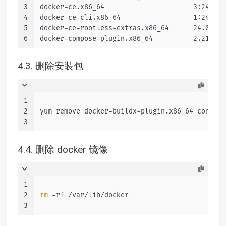
3
docker-ce.x86_64                      3:24.0.7
4
docker-ce-cli.x86_64                  1:24.0.7
5
docker-ce-rootless-extras.x86_64      24.0.7-1
6
docker-compose-plugin.x86_64          2.21.0-1
4.3. 删除安装包
1
2
yum remove docker-buildx-plugin.x86_64 contain
3
4.4. 删除 docker 镜像
1
2
rm
 -rf /var/lib/docker
3