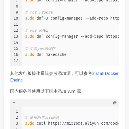
7
sudo
 dnf config-manager --add-repo https://do
8
9
# for Frdora
10
sudo
 dnf-3 config-manager --add-repo https://
11
12
# For RHEL
13
sudo
 dnf config-manager --add-repo https://do
14
15
# 更新yum源缓存
16
sudo
 dnf makecache
17
其他发行版操作系统参考添加源，可以参考
Install Docker
Engine
国内服务器使用以下脚本添加 yum 源
1
2
# 使用阿里云yum源
3
sudo
 curl https://mirrors.aliyun.com/docker-c