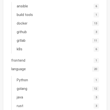
ansible
6
build tools
1
docker
13
github
3
gitlab
11
k8s
6
frontend
1
language
20
Python
1
golang
12
java
3
rust
3