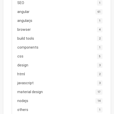
SEO
1
angular
61
angularjs
1
browser
4
build tools
2
components
1
css
5
design
3
html
2
javascript
3
material design
17
nodejs
14
others
1