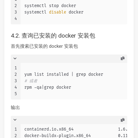
2
systemctl stop docker
3
systemctl 
disable
 docker
4
4.2. 查询已安装的 docker 安装包
首先搜索已安装的 docker 安装包
1
2
yum list installed | grep docker
3
# 或者
4
rpm -qa|grep docker
5
输出
1
containerd.io.x86_64                  1.6.24-3
2
docker-buildx-plugin.x86_64           0.11.2-1