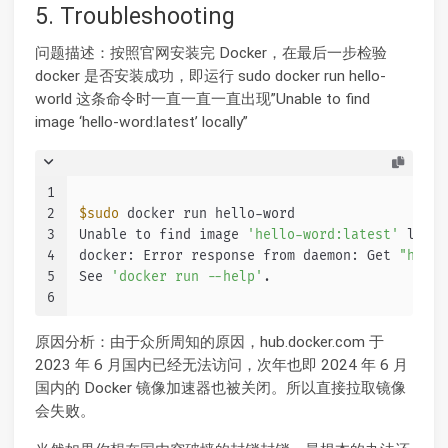
5. Troubleshooting
问题描述：按照官网安装完 Docker，在最后一步检验
docker 是否安装成功，即运行 sudo docker run hello-
world 这条命令时一直一直一直出现”Unable to find
image ‘hello-word:latest’ locally”
1
2
$sudo
 docker run hello-word
3
Unable to find image 
'hello-word:latest'
 local
4
docker: Error response from daemon: Get 
"https
5
See 
'docker run --help'
.
6
原因分析：由于众所周知的原因，hub.docker.com 于
2023 年 6 月国内已经无法访问，次年也即 2024 年 6 月
国内的 Docker 镜像加速器也被关闭。所以直接拉取镜像
会失败。