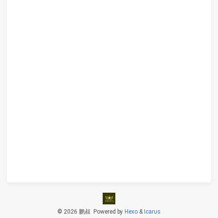
© 2026 鹏叔
Powered by
Hexo
&
Icarus