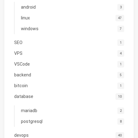
android
3
linux
47
windows
7
SEO
1
VPS
4
VSCode
1
backend
5
bitcoin
1
database
10
mariadb
2
postgresql
8
devops
40