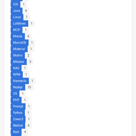
IOS
1
Java
4
Linux
7
LolMiner
1
MCP
1
Macos
6
MariaDB
1
Material
1
Matrix
2
Mkdocs
3
NAS
1
NPM
1
Namesilo
1
Nodejs
15
OS
1
PHP
1
Prompt
1
Python
1
Qwen3
1
Redhat
6
Rust
4