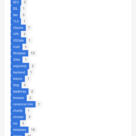
SEO
3
SSL
1
Seo
3
TLS
1
Ubuntu
7
VPS
3
VSCode
1
Vultr
5
Windows
13
Zoho
1
angularjs
2
backend
1
bitcoin
1
blog
5
bootstrap
2
browser
2
canonical link
1
chartjs
1
chrome
3
css
5
database
14