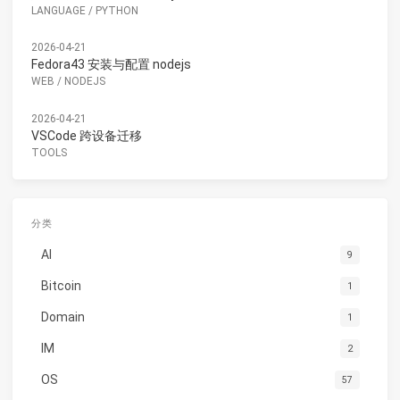
LANGUAGE
/
PYTHON
2026-04-21
Fedora43 安装与配置 nodejs
WEB
/
NODEJS
2026-04-21
VSCode 跨设备迁移
TOOLS
分类
AI
9
Bitcoin
1
Domain
1
IM
2
OS
57