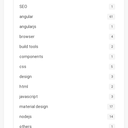
SEO
1
angular
61
angularjs
1
browser
4
build tools
2
components
1
css
5
design
3
html
2
javascript
3
material design
17
nodejs
14
others
1