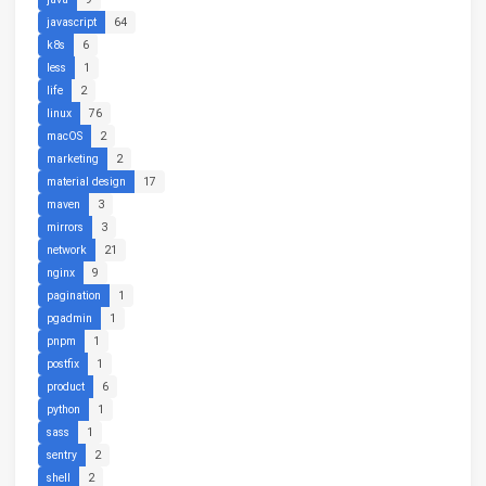
javascript
64
k8s
6
less
1
life
2
linux
76
macOS
2
marketing
2
material design
17
maven
3
mirrors
3
network
21
nginx
9
pagination
1
pgadmin
1
pnpm
1
postfix
1
product
6
python
1
sass
1
sentry
2
shell
2