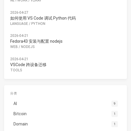
NETWORK
/
V2RAY
2026-04-27
如何使用 VS Code 调试 Python 代码
LANGUAGE
/
PYTHON
2026-04-21
Fedora43 安装与配置 nodejs
WEB
/
NODEJS
2026-04-21
VSCode 跨设备迁移
TOOLS
分类
AI
9
Bitcoin
1
Domain
1