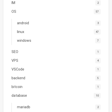
IM
2
OS
57
android
3
linux
47
windows
7
SEO
1
VPS
4
VSCode
1
backend
5
bitcoin
1
database
10
mariadb
2