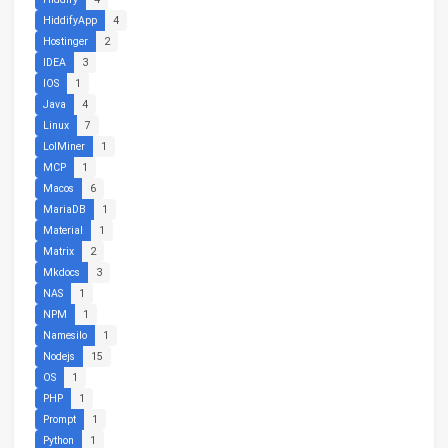
HiddifyApp
4
Hostinger
2
IDEA
3
IOS
1
Java
4
Linux
7
LolMiner
1
MCP
1
Macos
6
MariaDB
1
Material
1
Matrix
2
Mkdocs
3
NAS
1
NPM
1
Namesilo
1
Nodejs
15
OS
1
PHP
1
Prompt
1
Python
1