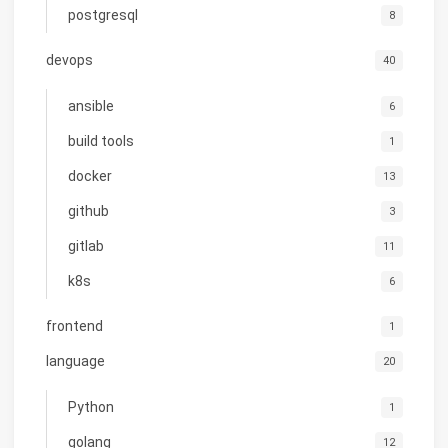
postgresql
8
devops
40
ansible
6
build tools
1
docker
13
github
3
gitlab
11
k8s
6
frontend
1
language
20
Python
1
golang
12