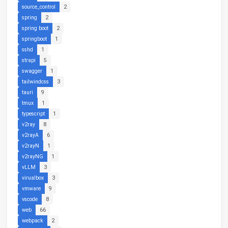
source_control
2
spring
2
spring boot
2
springboot
1
sshd
1
strapi
5
swagger
1
tailwindcss
3
tauri
9
tmux
1
typescript
1
v2ray
8
v2rayA
6
v2rayN
1
v2rayNG
1
vLLM
3
virualbox
3
vmware
9
vscode
8
web
66
webpack
2