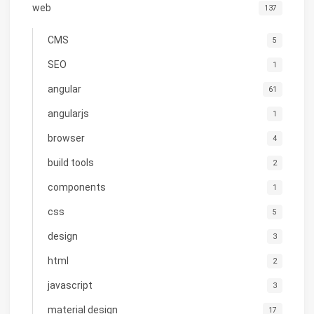
web
137
CMS
5
SEO
1
angular
61
angularjs
1
browser
4
build tools
2
components
1
css
5
design
3
html
2
javascript
3
material design
17