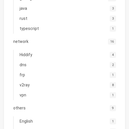
java
3
rust
3
typescript
1
network
16
Hiddify
4
dns
2
frp
1
v2ray
8
vpn
1
others
9
English
1