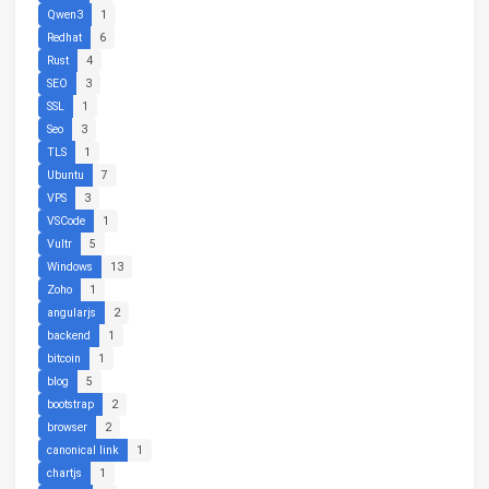
Qwen3
1
Redhat
6
Rust
4
SEO
3
SSL
1
Seo
3
TLS
1
Ubuntu
7
VPS
3
VSCode
1
Vultr
5
Windows
13
Zoho
1
angularjs
2
backend
1
bitcoin
1
blog
5
bootstrap
2
browser
2
canonical link
1
chartjs
1