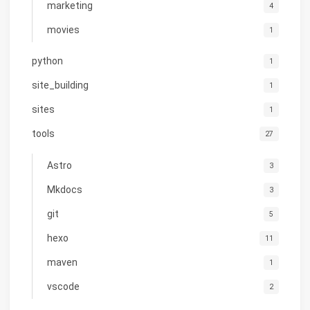
marketing
4
movies
1
python
1
site_building
1
sites
1
tools
27
Astro
3
Mkdocs
3
git
5
hexo
11
maven
1
vscode
2