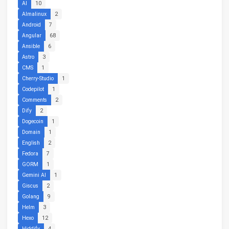
AI
10
Almalinux
2
Android
7
Angular
68
Ansible
6
Astro
3
CMS
1
Cherry-Studio
1
Codepilot
1
Comments
2
Dify
2
Dogecoin
1
Domain
1
English
2
Fedora
7
GORM
1
Gemini AI
1
Giscus
2
Golang
9
Helm
3
Hexo
12
Hiddify
4