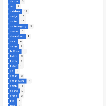
chrome
3
css
5
database
14
design
16
docker
13
docker-registry
3
dovecot
1
element-web
1
email
4
emlog
1
fail2ban
1
fedora
3
firefox
1
flutter
1
git
3
github
3
github action
2
gitlab
11
golang
5
gradle
2
html
4
java
9