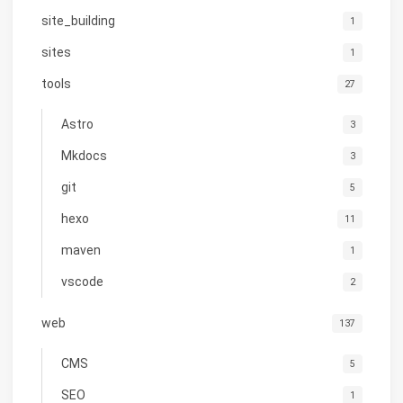
site_building
1
sites
1
tools
27
Astro
3
Mkdocs
3
git
5
hexo
11
maven
1
vscode
2
web
137
CMS
5
SEO
1