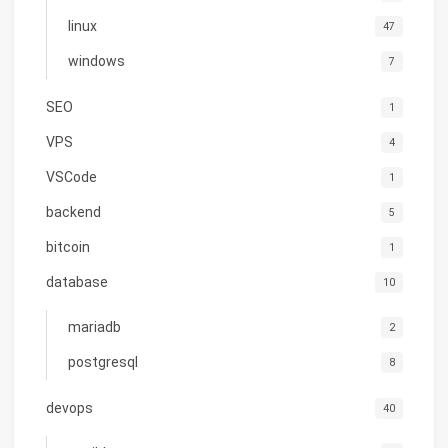
linux
47
windows
7
SEO
1
VPS
4
VSCode
1
backend
5
bitcoin
1
database
10
mariadb
2
postgresql
8
devops
40