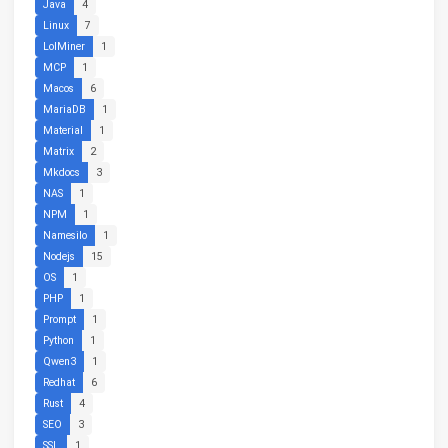
Java
4
Linux
7
LolMiner
1
MCP
1
Macos
6
MariaDB
1
Material
1
Matrix
2
Mkdocs
3
NAS
1
NPM
1
Namesilo
1
Nodejs
15
OS
1
PHP
1
Prompt
1
Python
1
Qwen3
1
Redhat
6
Rust
4
SEO
3
SSL
1