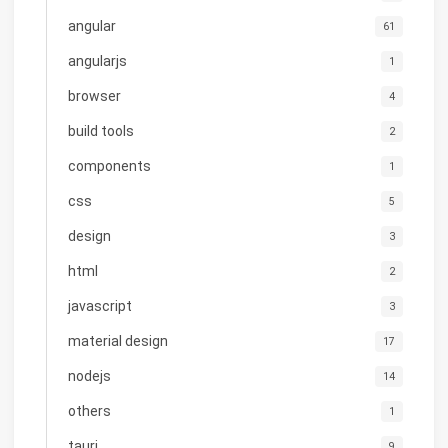
angular
61
angularjs
1
browser
4
build tools
2
components
1
css
5
design
3
html
2
javascript
3
material design
17
nodejs
14
others
1
tauri
9