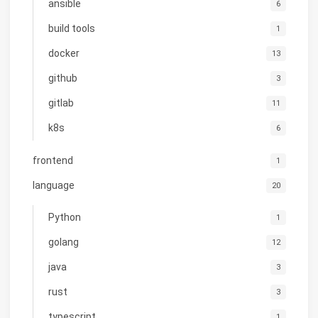
ansible
6
build tools
1
docker
13
github
3
gitlab
11
k8s
6
frontend
1
language
20
Python
1
golang
12
java
3
rust
3
typescript
1