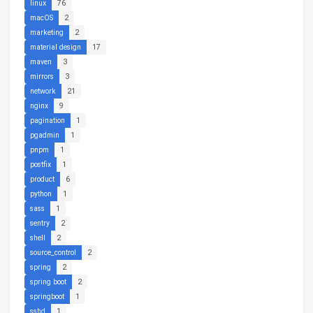
linux
76
macOS
2
marketing
2
material design
17
maven
3
mirrors
3
network
21
nginx
9
pagination
1
pgadmin
1
pnpm
1
postfix
1
product
6
python
1
sass
1
sentry
2
shell
2
source_control
2
spring
2
spring boot
2
springboot
1
sshd
1