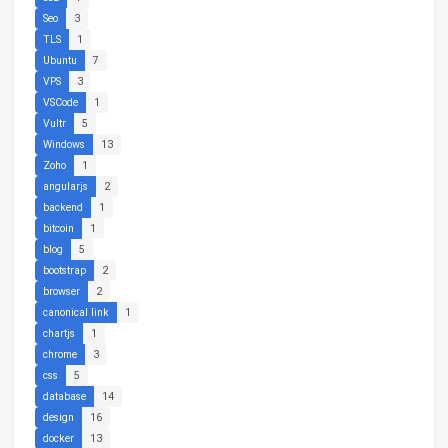
Seo
3
TLS
1
Ubuntu
7
VPS
3
VSCode
1
Vultr
5
Windows
13
Zoho
1
angularjs
2
backend
1
bitcoin
1
blog
5
bootstrap
2
browser
2
canonical link
1
chartjs
1
chrome
3
css
5
database
14
design
16
docker
13