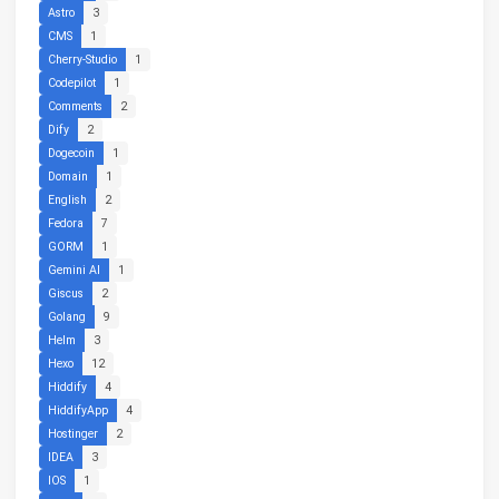
Astro
3
CMS
1
Cherry-Studio
1
Codepilot
1
Comments
2
Dify
2
Dogecoin
1
Domain
1
English
2
Fedora
7
GORM
1
Gemini AI
1
Giscus
2
Golang
9
Helm
3
Hexo
12
Hiddify
4
HiddifyApp
4
Hostinger
2
IDEA
3
IOS
1