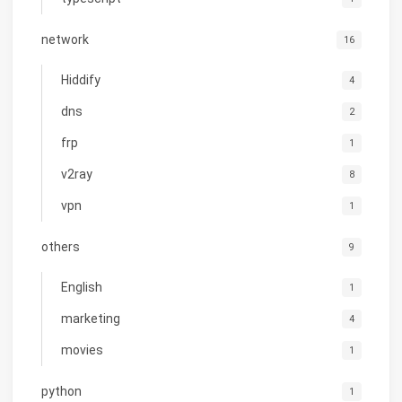
network
16
Hiddify
4
dns
2
frp
1
v2ray
8
vpn
1
others
9
English
1
marketing
4
movies
1
python
1