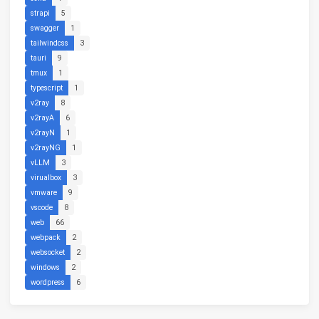
strapi
5
swagger
1
tailwindcss
3
tauri
9
tmux
1
typescript
1
v2ray
8
v2rayA
6
v2rayN
1
v2rayNG
1
vLLM
3
virualbox
3
vmware
9
vscode
8
web
66
webpack
2
websocket
2
windows
2
wordpress
6