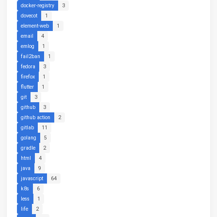
docker-registry
3
dovecot
1
element-web
1
email
4
emlog
1
fail2ban
1
fedora
3
firefox
1
flutter
1
git
3
github
3
github action
2
gitlab
11
golang
5
gradle
2
html
4
java
9
javascript
64
k8s
6
less
1
life
2