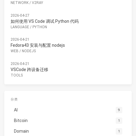
NETWORK
/
V2RAY
2026-04-27
如何使用 VS Code 调试 Python 代码
LANGUAGE
/
PYTHON
2026-04-21
Fedora43 安装与配置 nodejs
WEB
/
NODEJS
2026-04-21
VSCode 跨设备迁移
TOOLS
分类
AI
9
Bitcoin
1
Domain
1