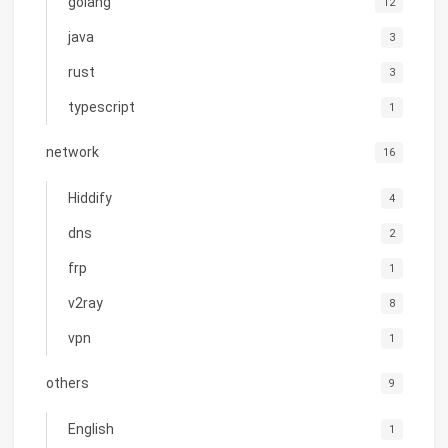
golang
12
java
3
rust
3
typescript
1
network
16
Hiddify
4
dns
2
frp
1
v2ray
8
vpn
1
others
9
English
1