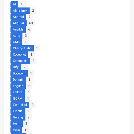
AI
10
Almalinux
2
Android
7
Angular
68
Ansible
6
Astro
3
CMS
1
Cherry-Studio
1
Codepilot
1
Comments
2
Dify
2
Dogecoin
1
Domain
1
English
2
Fedora
7
GORM
1
Gemini AI
1
Giscus
2
Golang
9
Helm
3
Hexo
12