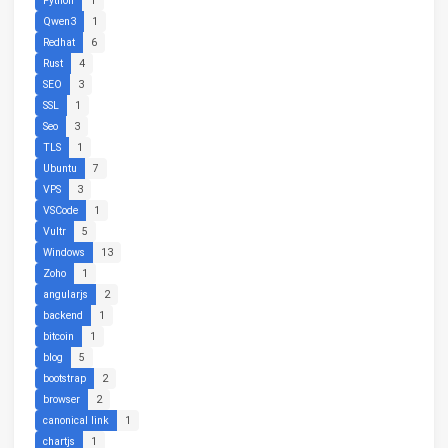
Python
1
Qwen3
1
Redhat
6
Rust
4
SEO
3
SSL
1
Seo
3
TLS
1
Ubuntu
7
VPS
3
VSCode
1
Vultr
5
Windows
13
Zoho
1
angularjs
2
backend
1
bitcoin
1
blog
5
bootstrap
2
browser
2
canonical link
1
chartjs
1