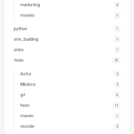
marketing
4
movies
1
python
1
site_building
1
sites
1
tools
27
Astro
3
Mkdocs
3
git
5
hexo
11
maven
1
vscode
2