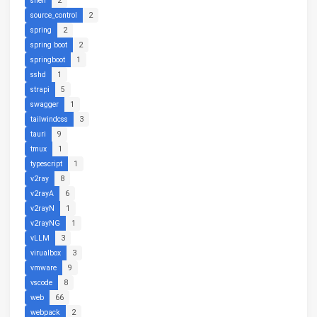
shell
2
source_control
2
spring
2
spring boot
2
springboot
1
sshd
1
strapi
5
swagger
1
tailwindcss
3
tauri
9
tmux
1
typescript
1
v2ray
8
v2rayA
6
v2rayN
1
v2rayNG
1
vLLM
3
virualbox
3
vmware
9
vscode
8
web
66
webpack
2