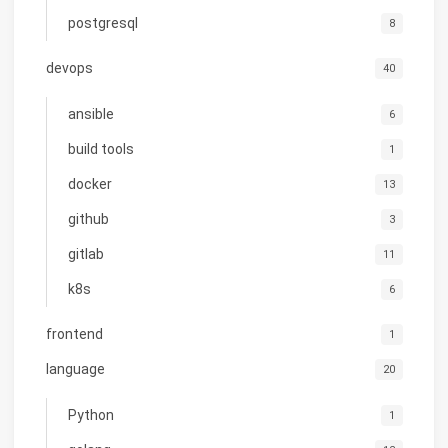
postgresql
8
devops
40
ansible
6
build tools
1
docker
13
github
3
gitlab
11
k8s
6
frontend
1
language
20
Python
1