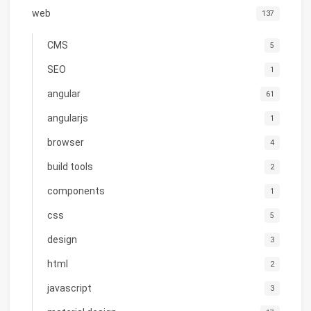
web
137
CMS
5
SEO
1
angular
61
angularjs
1
browser
4
build tools
2
components
1
css
5
design
3
html
2
javascript
3