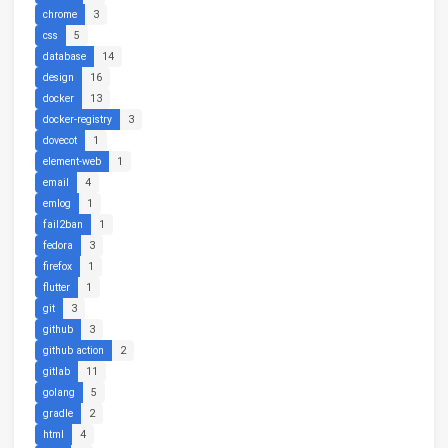
chrome
3
css
5
database
14
design
16
docker
13
docker-registry
3
dovecot
1
element-web
1
email
4
emlog
1
fail2ban
1
fedora
3
firefox
1
flutter
1
git
3
github
3
github action
2
gitlab
11
golang
5
gradle
2
html
4