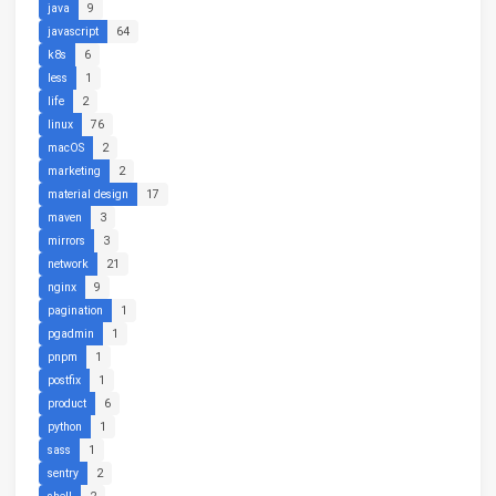
java
9
javascript
64
k8s
6
less
1
life
2
linux
76
macOS
2
marketing
2
material design
17
maven
3
mirrors
3
network
21
nginx
9
pagination
1
pgadmin
1
pnpm
1
postfix
1
product
6
python
1
sass
1
sentry
2