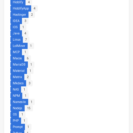
Hiddify
4
HiddifyApp
4
Hostinger
2
IDEA
3
IOS
1
Java
4
Linux
7
LolMiner
1
MCP
1
Macos
6
MariaDB
1
Material
1
Matrix
2
Mkdocs
3
NAS
1
NPM
1
Namesilo
1
Nodejs
15
OS
1
PHP
1
Prompt
1