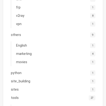
frp
1
v2ray
8
vpn
1
others
9
English
1
marketing
4
movies
1
python
1
site_building
1
sites
1
tools
27