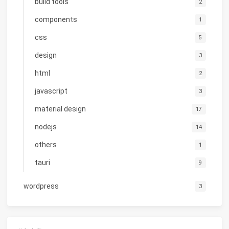
build tools
2
components
1
css
5
design
3
html
2
javascript
3
material design
17
nodejs
14
others
1
tauri
9
wordpress
3