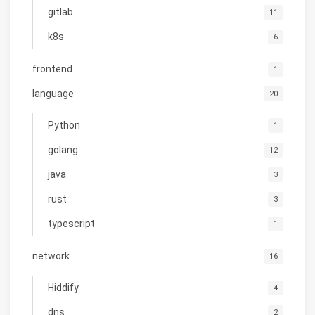
gitlab
11
k8s
6
frontend
1
language
20
Python
1
golang
12
java
3
rust
3
typescript
1
network
16
Hiddify
4
dns
2