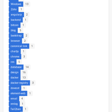
Windows
13
Zoho
1
angularjs
2
backend
1
bitcoin
1
blog
5
bootstrap
2
browser
2
canonical link
1
chartjs
1
chrome
3
css
5
database
14
design
16
docker
13
docker-registry
3
dovecot
1
element-web
1
email
4
emlog
1
fail2ban
1