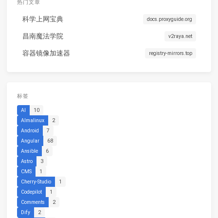
热门文章
科学上网宝典
docs.proxyguide.org
昌南魔法学院
v2raya.net
容器镜像加速器
registry-mirrors.top
标签
AI
10
Almalinux
2
Android
7
Angular
68
Ansible
6
Astro
3
CMS
1
Cherry-Studio
1
Codepilot
1
Comments
2
Dify
2