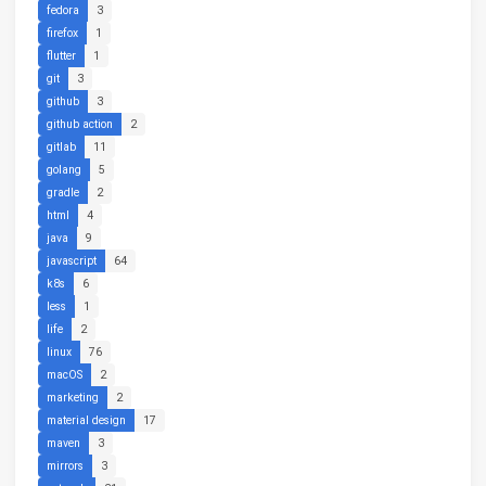
fedora
3
firefox
1
flutter
1
git
3
github
3
github action
2
gitlab
11
golang
5
gradle
2
html
4
java
9
javascript
64
k8s
6
less
1
life
2
linux
76
macOS
2
marketing
2
material design
17
maven
3
mirrors
3