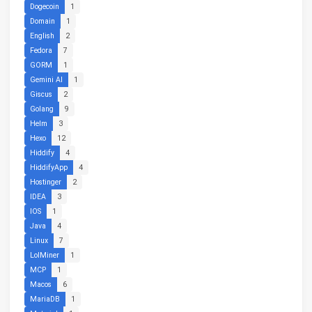
Dogecoin
1
Domain
1
English
2
Fedora
7
GORM
1
Gemini AI
1
Giscus
2
Golang
9
Helm
3
Hexo
12
Hiddify
4
HiddifyApp
4
Hostinger
2
IDEA
3
IOS
1
Java
4
Linux
7
LolMiner
1
MCP
1
Macos
6
MariaDB
1