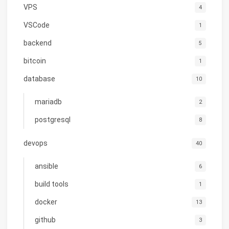
VPS
4
VSCode
1
backend
5
bitcoin
1
database
10
mariadb
2
postgresql
8
devops
40
ansible
6
build tools
1
docker
13
github
3