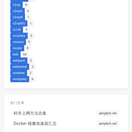
v2ray
8
v2rayA
6
v2rayN
1
v2rayNG
1
vLLM
3
virualbox
3
vmware
9
vscode
8
web
66
webpack
2
websocket
2
windows
2
wordpress
6
热门文章
科学上网方法合集
pengtech.net
Docker 镜像加速器汇总
pengtech.net