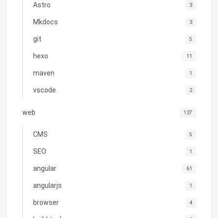
Astro
3
Mkdocs
3
git
5
hexo
11
maven
1
vscode
2
web
137
CMS
5
SEO
1
angular
61
angularjs
1
browser
4