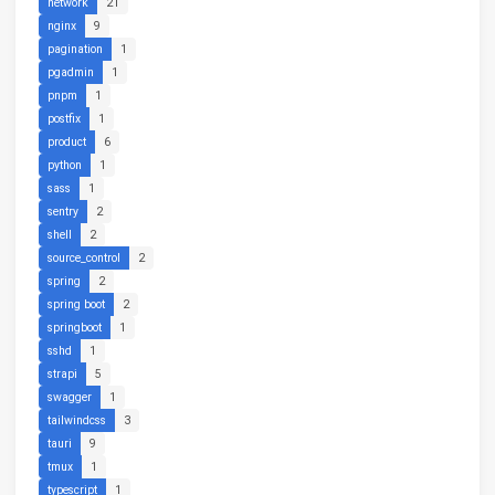
network
21
nginx
9
pagination
1
pgadmin
1
pnpm
1
postfix
1
product
6
python
1
sass
1
sentry
2
shell
2
source_control
2
spring
2
spring boot
2
springboot
1
sshd
1
strapi
5
swagger
1
tailwindcss
3
tauri
9
tmux
1
typescript
1