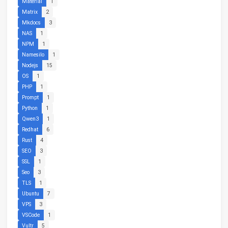
Material
1
Matrix
2
Mkdocs
3
NAS
1
NPM
1
Namesilo
1
Nodejs
15
OS
1
PHP
1
Prompt
1
Python
1
Qwen3
1
Redhat
6
Rust
4
SEO
3
SSL
1
Seo
3
TLS
1
Ubuntu
7
VPS
3
VSCode
1
Vultr
5