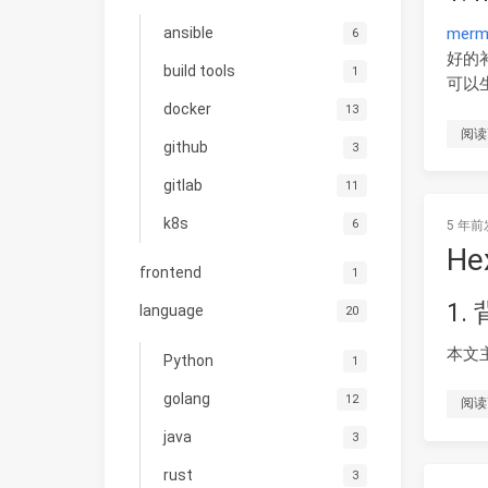
merm
ansible
6
好的
build tools
1
可以
docker
13
阅读
github
3
gitlab
11
k8s
6
5 年前
H
frontend
1
1.
language
20
本文主
Python
1
golang
12
阅读
java
3
rust
3