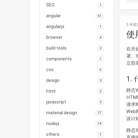
SEO
1
angular
61
5 年前
angularjs
1
使
browser
4
build tools
2
在开
署。
components
1
立部
css
5
1
design
3
静态
html
2
HTM
javascript
3
请求
We
material design
17
设计
nodejs
14
静态
others
1
直接