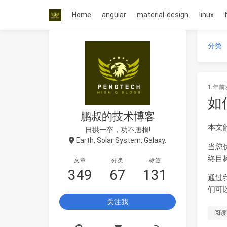
Home
angular
material-design
linux
分类
1 年前
如
鹏叔的技术博客
本文
日拱一卒，功不唐捐!
Earth, Solar System, Galaxy.
当您
终目
文章
分类
标签
349
67
131
通过
们可
关注我
阅读