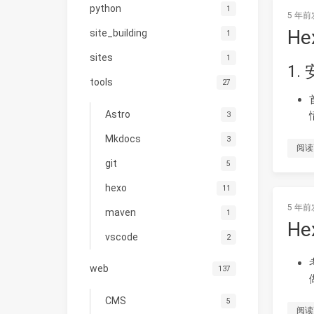
python
1
5 年前
H
site_building
1
sites
1
1.
tools
27
Astro
3
Mkdocs
3
阅读
git
5
hexo
11
5 年前
maven
1
H
vscode
2
web
137
CMS
5
阅读