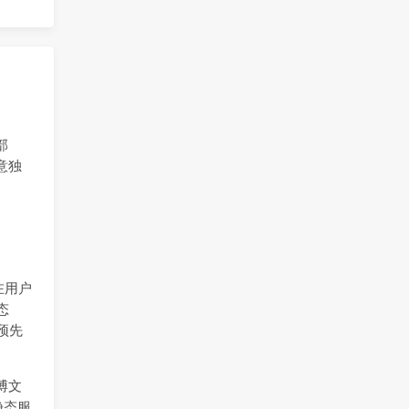
部
意独
在用户
态
预先
博文
静态服