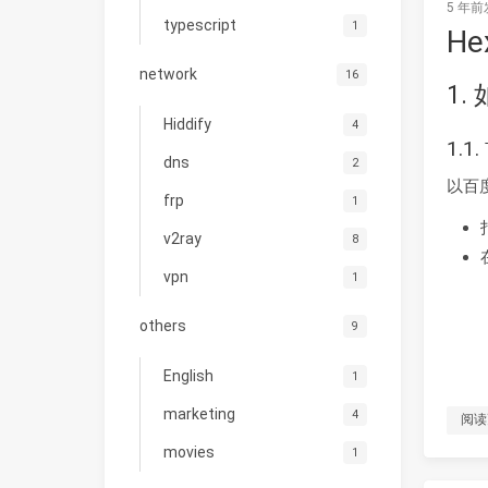
5 年前
typescript
1
H
network
16
1
Hiddify
4
1.
dns
2
以百
frp
1
v2ray
8
vpn
1
others
9
English
1
marketing
4
阅读
movies
1