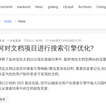
frontend
backend
Hexo
golang
v2rayA
Archives
Categ
tools
hexo
发表
1 年前
更新
TOOLS
/
HEXO
17 分钟读完 (大约2492个字)
何对文档项目进行搜索引擎优化?
解释了如何优化文档以出现在搜索结果中, 最终增加文档型网站的流
优化文档以使其对搜索引擎蜘蛛/爬虫更加友好时, 重要的是要记住,你
标是为您的用户制作更多可发现的文档。
我们介绍的 SEO 最佳实践, 您可以确保当用户在搜索引擎中输入问题时
以从搜索结果中的文档获取答案。
更多