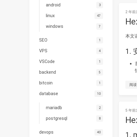
android
3
2 年前
linux
47
He
windows
7
本文讲
SEO
1
1.
VPS
4
VSCode
1
backend
5
bitcoin
1
阅读
database
10
mariadb
2
5 年前
H
postgresql
8
devops
40
1.