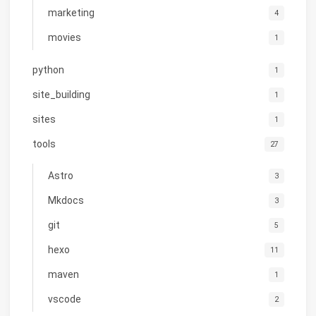
marketing
4
movies
1
python
1
site_building
1
sites
1
tools
27
Astro
3
Mkdocs
3
git
5
hexo
11
maven
1
vscode
2