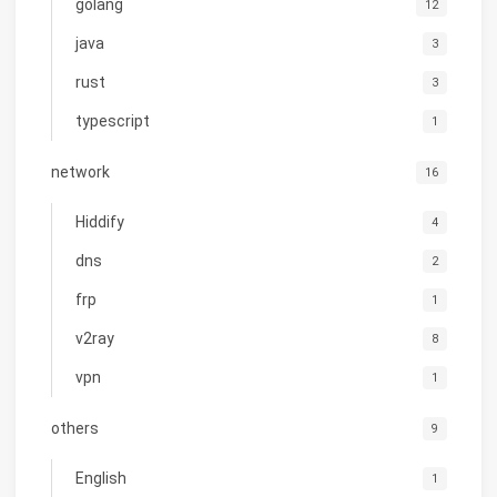
golang
12
java
3
rust
3
typescript
1
network
16
Hiddify
4
dns
2
frp
1
v2ray
8
vpn
1
others
9
English
1