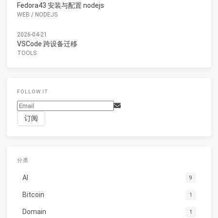
Fedora43 安装与配置 nodejs
WEB
/
NODEJS
2026-04-21
VSCode 跨设备迁移
TOOLS
FOLLOW.IT
分类
AI
9
Bitcoin
1
Domain
1