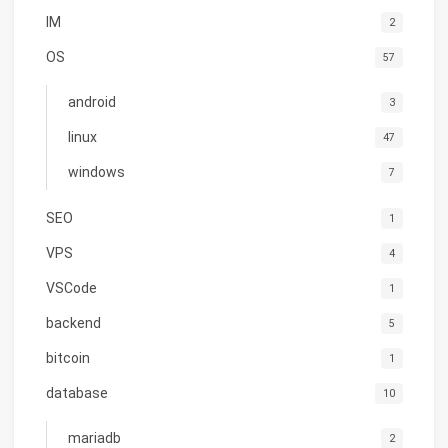
IM
2
OS
57
android
3
linux
47
windows
7
SEO
1
VPS
4
VSCode
1
backend
5
bitcoin
1
database
10
mariadb
2