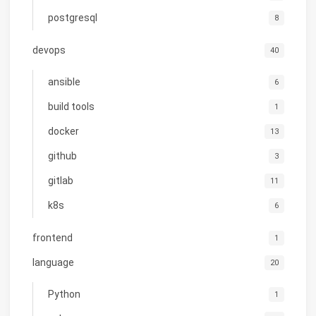
postgresql
8
devops
40
ansible
6
build tools
1
docker
13
github
3
gitlab
11
k8s
6
frontend
1
language
20
Python
1