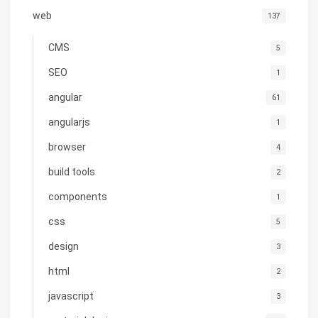
web
137
CMS
5
SEO
1
angular
61
angularjs
1
browser
4
build tools
2
components
1
css
5
design
3
html
2
javascript
3