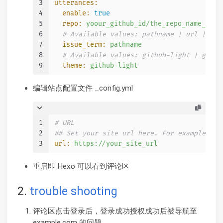
3
utterances:
4
enable:
true
5
repo:
yoour_github_id/the_repo_name_to_s
6
# Available values: pathname | url | tit
7
issue_term:
pathname
8
# Available values: github-light | githu
9
theme:
github-light
编辑站点配置文件 _config.yml
1
# URL
2
## Set your site url here. For example, if
3
url:
https://your_site_url
重启即 Hexo 可以看到评论区
2.
trouble shooting
评论区点击登录后，登录成功授权成功后被导航至
example.com 的问题