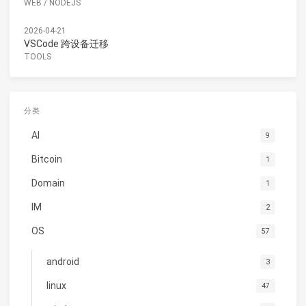
WEB
/
NODEJS
2026-04-21
VSCode 跨设备迁移
TOOLS
分类
AI
9
Bitcoin
1
Domain
1
IM
2
OS
57
android
3
linux
47