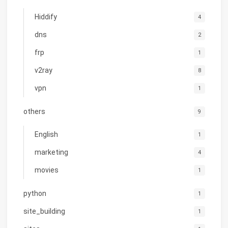
Hiddify
4
dns
2
frp
1
v2ray
8
vpn
1
others
9
English
1
marketing
4
movies
1
python
1
site_building
1