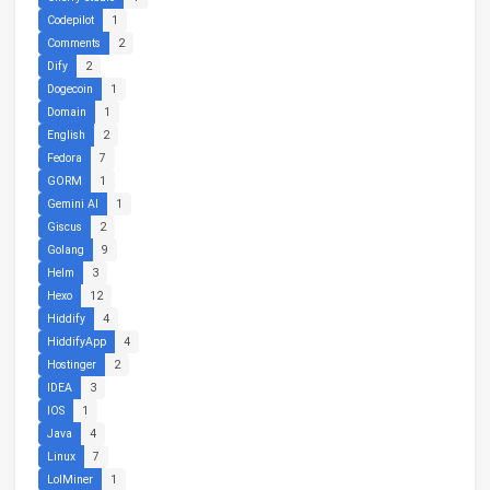
Codepilot
1
Comments
2
Dify
2
Dogecoin
1
Domain
1
English
2
Fedora
7
GORM
1
Gemini AI
1
Giscus
2
Golang
9
Helm
3
Hexo
12
Hiddify
4
HiddifyApp
4
Hostinger
2
IDEA
3
IOS
1
Java
4
Linux
7
LolMiner
1