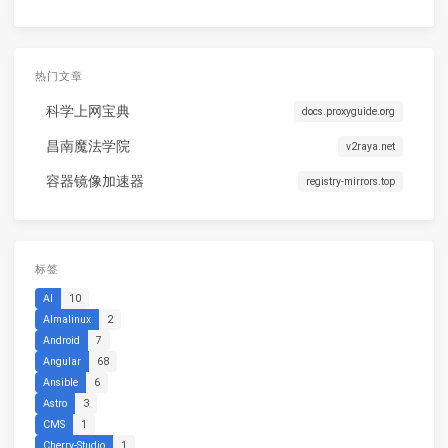
热门文章
科学上网宝典
docs.proxyguide.org
昌南魔法学院
v2raya.net
容器镜像加速器
registry-mirrors.top
标签
AI
10
Almalinux
2
Android
7
Angular
68
Ansible
6
Astro
3
CMS
1
Cherry-Studio
1