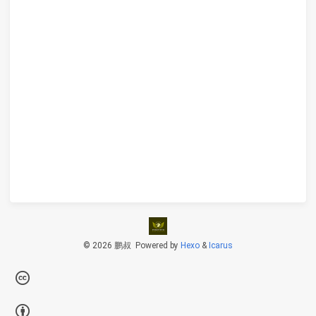
© 2026 鹏叔
Powered by
Hexo
&
Icarus