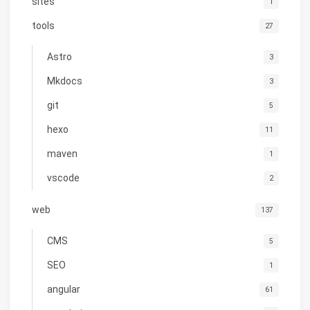
sites
1
tools
27
Astro
3
Mkdocs
3
git
5
hexo
11
maven
1
vscode
2
web
137
CMS
5
SEO
1
angular
61