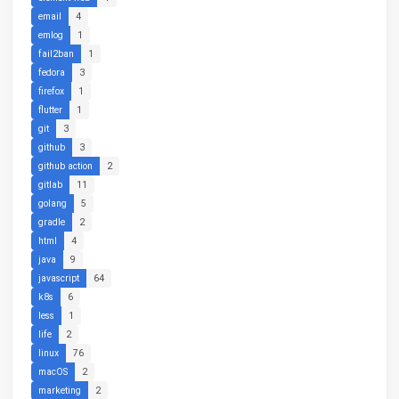
email
4
emlog
1
fail2ban
1
fedora
3
firefox
1
flutter
1
git
3
github
3
github action
2
gitlab
11
golang
5
gradle
2
html
4
java
9
javascript
64
k8s
6
less
1
life
2
linux
76
macOS
2
marketing
2