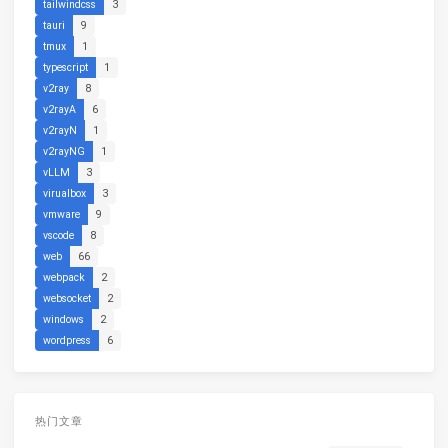
tailwindcss
3
tauri
9
tmux
1
typescript
1
v2ray
8
v2rayA
6
v2rayN
1
v2rayNG
1
vLLM
3
virualbox
3
vmware
9
vscode
8
web
66
webpack
2
websocket
2
windows
2
wordpress
6
热门文章