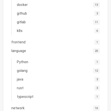
docker
13
github
3
gitlab
11
k8s
6
frontend
1
language
20
Python
1
golang
12
java
3
rust
3
typescript
1
network
16