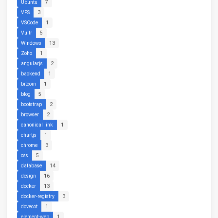
Ubuntu
7
VPS
3
VSCode
1
Vultr
5
Windows
13
Zoho
1
angularjs
2
backend
1
bitcoin
1
blog
5
bootstrap
2
browser
2
canonical link
1
chartjs
1
chrome
3
css
5
database
14
design
16
docker
13
docker-registry
3
dovecot
1
element-web
1