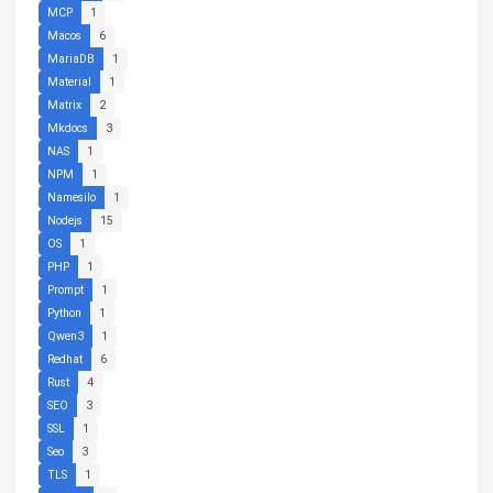
MCP
1
Macos
6
MariaDB
1
Material
1
Matrix
2
Mkdocs
3
NAS
1
NPM
1
Namesilo
1
Nodejs
15
OS
1
PHP
1
Prompt
1
Python
1
Qwen3
1
Redhat
6
Rust
4
SEO
3
SSL
1
Seo
3
TLS
1