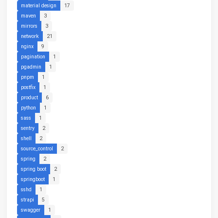
material design
17
maven
3
mirrors
3
network
21
nginx
9
pagination
1
pgadmin
1
pnpm
1
postfix
1
product
6
python
1
sass
1
sentry
2
shell
2
source_control
2
spring
2
spring boot
2
springboot
1
sshd
1
strapi
5
swagger
1