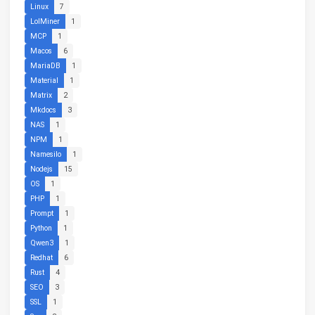
Linux
7
LolMiner
1
MCP
1
Macos
6
MariaDB
1
Material
1
Matrix
2
Mkdocs
3
NAS
1
NPM
1
Namesilo
1
Nodejs
15
OS
1
PHP
1
Prompt
1
Python
1
Qwen3
1
Redhat
6
Rust
4
SEO
3
SSL
1