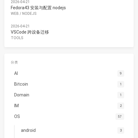
2026-04-21
Fedora43 安装与配置 nodejs
WEB
/
NODEJS
2026-04-21
VSCode 跨设备迁移
TOOLS
分类
AI
9
Bitcoin
1
Domain
1
IM
2
OS
57
android
3