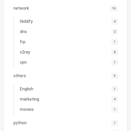
network
16
Hiddify
4
dns
2
frp
1
v2ray
8
vpn
1
others
9
English
1
marketing
4
movies
1
python
1