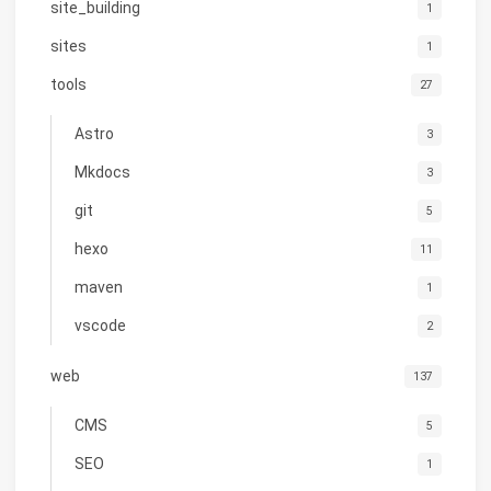
site_building
1
sites
1
tools
27
Astro
3
Mkdocs
3
git
5
hexo
11
maven
1
vscode
2
web
137
CMS
5
SEO
1