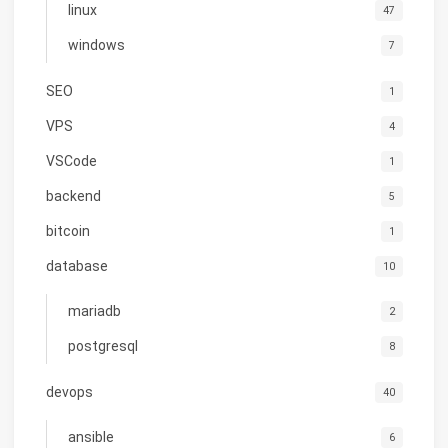
linux
47
windows
7
SEO
1
VPS
4
VSCode
1
backend
5
bitcoin
1
database
10
mariadb
2
postgresql
8
devops
40
ansible
6