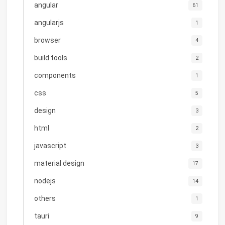
angular
61
angularjs
1
browser
4
build tools
2
components
1
css
5
design
3
html
2
javascript
3
material design
17
nodejs
14
others
1
tauri
9