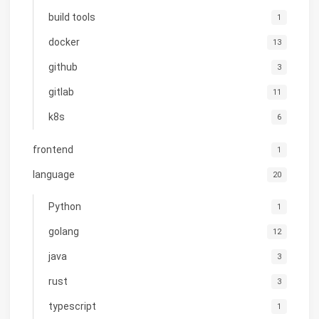
build tools
1
docker
13
github
3
gitlab
11
k8s
6
frontend
1
language
20
Python
1
golang
12
java
3
rust
3
typescript
1