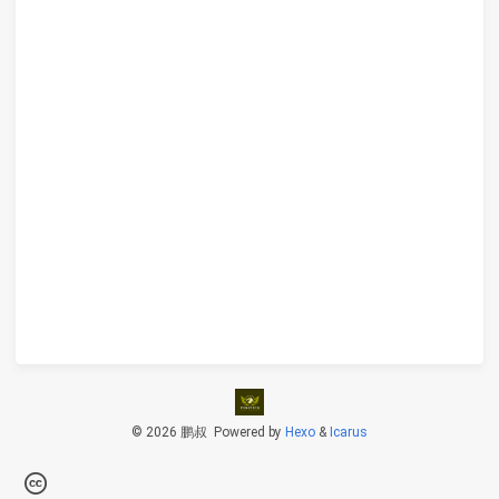
© 2026 鹏叔
Powered by
Hexo
&
Icarus