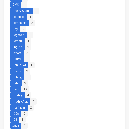
CMS
1
Cherry-Studio
1
Codepilot
1
Comments
2
Dify
2
Dogecoin
1
Domain
1
English
2
Fedora
7
GORM
1
Gemini AI
1
Giscus
2
Golang
9
Helm
3
Hexo
12
Hiddify
4
HiddifyApp
4
Hostinger
2
IDEA
3
IOS
1
Java
4