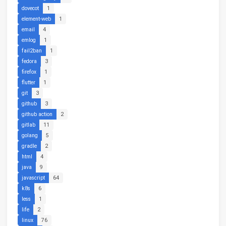
dovecot
1
element-web
1
email
4
emlog
1
fail2ban
1
fedora
3
firefox
1
flutter
1
git
3
github
3
github action
2
gitlab
11
golang
5
gradle
2
html
4
java
9
javascript
64
k8s
6
less
1
life
2
linux
76