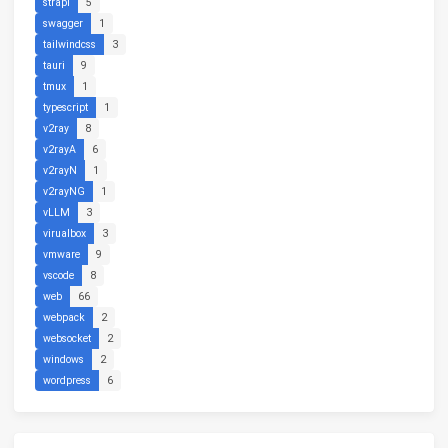
strapi
5
swagger
1
tailwindcss
3
tauri
9
tmux
1
typescript
1
v2ray
8
v2rayA
6
v2rayN
1
v2rayNG
1
vLLM
3
virualbox
3
vmware
9
vscode
8
web
66
webpack
2
websocket
2
windows
2
wordpress
6