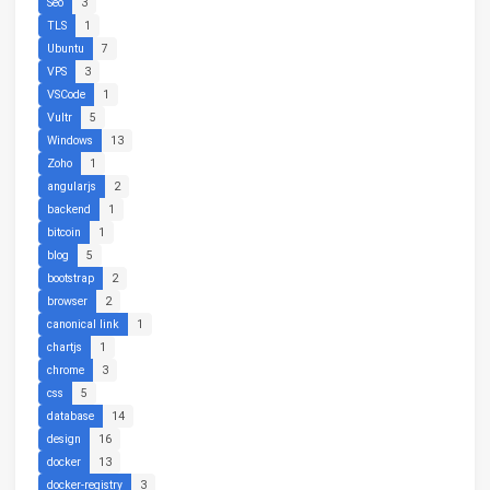
Seo
3
TLS
1
Ubuntu
7
VPS
3
VSCode
1
Vultr
5
Windows
13
Zoho
1
angularjs
2
backend
1
bitcoin
1
blog
5
bootstrap
2
browser
2
canonical link
1
chartjs
1
chrome
3
css
5
database
14
design
16
docker
13
docker-registry
3