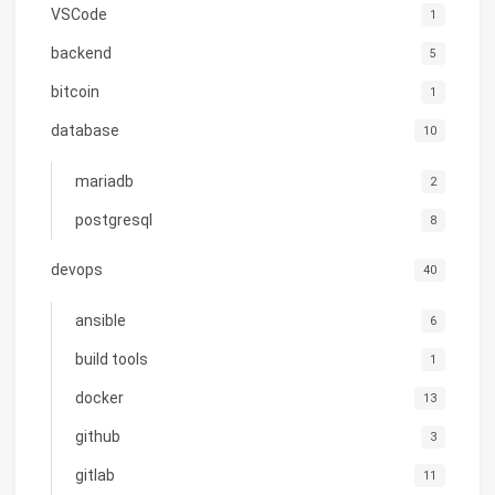
VSCode
1
backend
5
bitcoin
1
database
10
mariadb
2
postgresql
8
devops
40
ansible
6
build tools
1
docker
13
github
3
gitlab
11