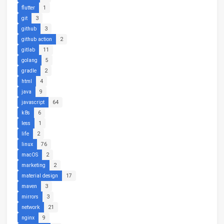
flutter
1
git
3
github
3
github action
2
gitlab
11
golang
5
gradle
2
html
4
java
9
javascript
64
k8s
6
less
1
life
2
linux
76
macOS
2
marketing
2
material design
17
maven
3
mirrors
3
network
21
nginx
9