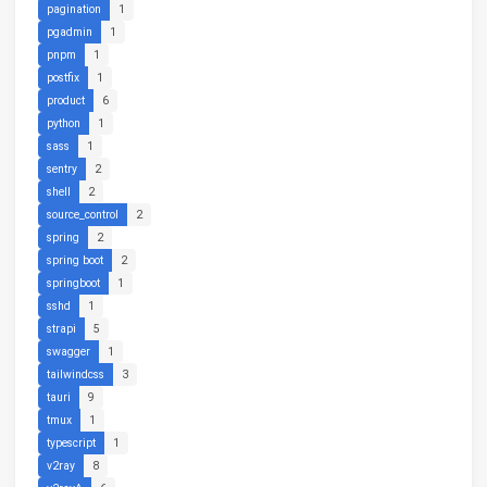
pagination
1
pgadmin
1
pnpm
1
postfix
1
product
6
python
1
sass
1
sentry
2
shell
2
source_control
2
spring
2
spring boot
2
springboot
1
sshd
1
strapi
5
swagger
1
tailwindcss
3
tauri
9
tmux
1
typescript
1
v2ray
8