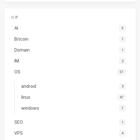
分类
AI
9
Bitcoin
1
Domain
1
IM
2
OS
57
android
3
linux
47
windows
7
SEO
1
VPS
4