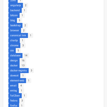
Zoho
1
angularjs
2
backend
1
bitcoin
1
blog
5
bootstrap
2
browser
2
canonical link
1
chartjs
1
chrome
3
css
5
database
14
design
16
docker
13
docker-registry
3
dovecot
1
element-web
1
email
4
emlog
1
fail2ban
1
fedora
3
firefox
1