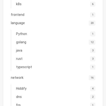
k8s
6
frontend
1
language
20
Python
1
golang
12
java
3
rust
3
typescript
1
network
16
Hiddify
4
dns
2
frp
1