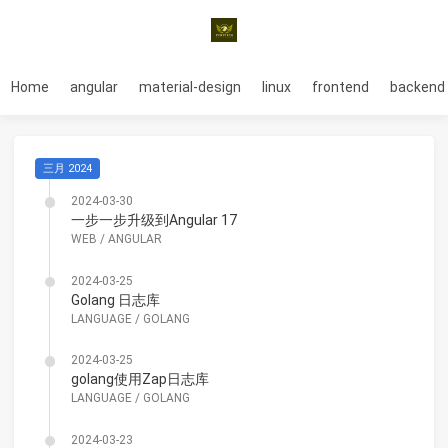
Home
angular
material-design
linux
frontend
backend
三月 2024
2024-03-30
一步一步升级到Angular 17
WEB
/
ANGULAR
2024-03-25
Golang 日志库
LANGUAGE
/
GOLANG
2024-03-25
golang使用Zap日志库
LANGUAGE
/
GOLANG
2024-03-23