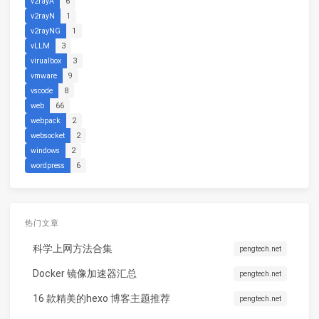
v2rayA
6
v2rayN
1
v2rayNG
1
vLLM
3
virualbox
3
vmware
9
vscode
8
web
66
webpack
2
websocket
2
windows
2
wordpress
6
热门文章
科学上网方法合集
pengtech.net
Docker 镜像加速器汇总
pengtech.net
16 款精美的hexo 博客主题推荐
pengtech.net