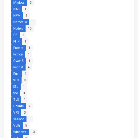
Mkdocs
3
NAS
1
NPM
1
Namesilo
1
Nodejs
15
OS
1
PHP
1
Prompt
1
Python
1
Qwen3
1
Redhat
6
Rust
4
SEO
3
SSL
1
Seo
3
TLS
1
Ubuntu
7
VPS
3
VSCode
1
Vultr
5
Windows
13