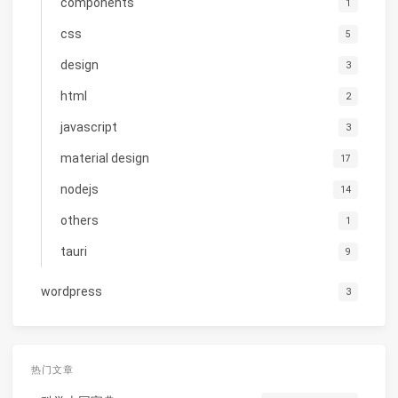
components
1
css
5
design
3
html
2
javascript
3
material design
17
nodejs
14
others
1
tauri
9
wordpress
3
热门文章