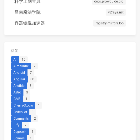
科学上网宝典
docs.proxyguide.org
昌南魔法学院
v2raya.net
容器镜像加速器
registry-mirrors.top
标签
AI
10
Almalinux
2
Android
7
Angular
68
Ansible
6
Astro
3
CMS
1
Cherry-Studio
1
Codepilot
1
Comments
2
Dify
2
Dogecoin
1
Domain
1