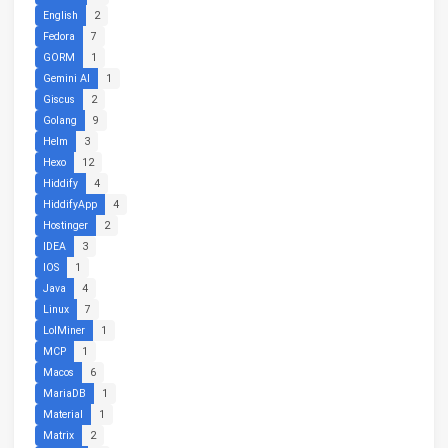
English
2
Fedora
7
GORM
1
Gemini AI
1
Giscus
2
Golang
9
Helm
3
Hexo
12
Hiddify
4
HiddifyApp
4
Hostinger
2
IDEA
3
IOS
1
Java
4
Linux
7
LolMiner
1
MCP
1
Macos
6
MariaDB
1
Material
1
Matrix
2