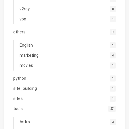
v2ray
8
vpn
1
others
9
English
1
marketing
4
movies
1
python
1
site_building
1
sites
1
tools
27
Astro
3