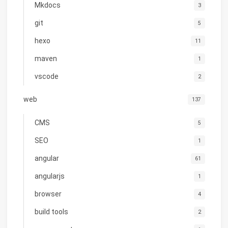
Mkdocs
3
git
5
hexo
11
maven
1
vscode
2
web
137
CMS
5
SEO
1
angular
61
angularjs
1
browser
4
build tools
2