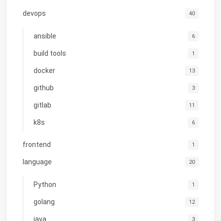
devops
40
ansible
6
build tools
1
docker
13
github
3
gitlab
11
k8s
6
frontend
1
language
20
Python
1
golang
12
java
3