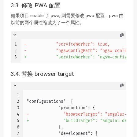
3.3. 修改 PWA 配置
如果项目 enable 了 pwa, 则需要修改 pwa 配置，pwa 由
以前的两个属性缩减为了一个属性。
1
-            "serviceWorker": true,
2
-            "ngswConfigPath": "ngsw-config.js
3
+            "serviceWorker": "ngsw-config.jso
3.4. 替换 browser target
1
2
"configurations": {
3
             "production": {
4
-              "browserTarget": "angular-demo
5
+              "buildTarget": "angular-demo:b
6
             },
7
             "development": {