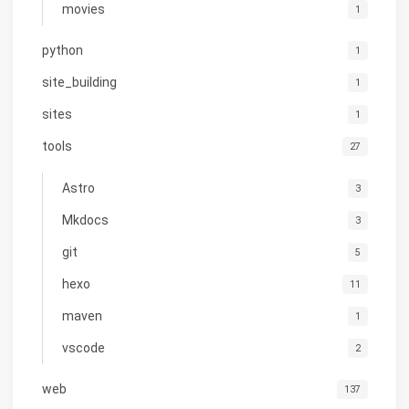
movies
1
python
1
site_building
1
sites
1
tools
27
Astro
3
Mkdocs
3
git
5
hexo
11
maven
1
vscode
2
web
137