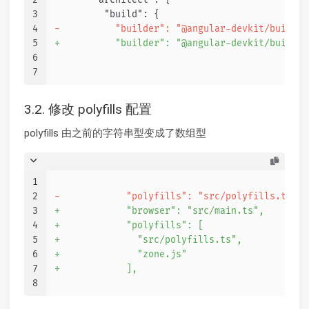
3
         "build": {
4
-          "builder": "@angular-devkit/build-a
5
+          "builder": "@angular-devkit/build-a
6
7
3.2. 修改 polyfills 配置
polyfills 由之前的字符串型变成了数组型
1
2
-            "polyfills": "src/polyfills.ts",
3
+            "browser": "src/main.ts",
4
+            "polyfills": [
5
+              "src/polyfills.ts",
6
+              "zone.js"
7
+            ],
8