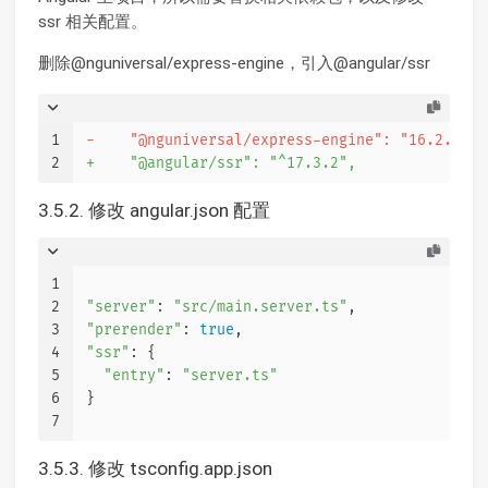
ssr 相关配置。
删除@nguniversal/express-engine，引入@angular/ssr
1
-    "@nguniversal/express-engine": "16.2.0",
2
+    "@angular/ssr": "^17.3.2",
3.5.2. 修改 angular.json 配置
1
2
"server"
: 
"src/main.server.ts"
,
3
"prerender"
: 
true
,
4
"ssr"
: {
5
"entry"
: 
"server.ts"
6
}
7
3.5.3. 修改 tsconfig.app.json