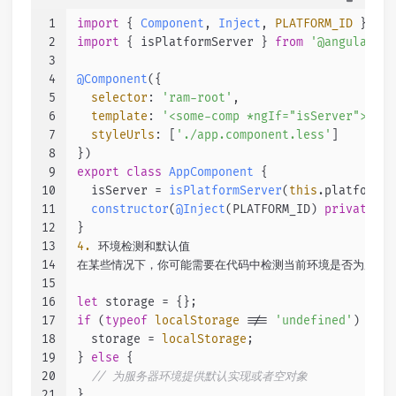
1
import
 { 
Component
, 
Inject
, 
PLATFORM_ID
 } 
fro
2
import
 { isPlatformServer } 
from
'@angular/co
3
4
@Component
({
5
selector
: 
'ram-root'
,
6
template
: 
'<some-comp *ngIf="isServer"></so
7
styleUrls
: [
'./app.component.less'
]
8
})
9
export
class
AppComponent
 {
10
  isServer = 
isPlatformServer
(
this
.
platformId
11
constructor
(
@Inject
(PLATFORM_ID) 
private
pl
12
}
13
4.
 环境检测和默认值
14
在某些情况下，你可能需要在代码中检测当前环境是否为服务
15
16
let
 storage = {};
17
if
 (
typeof
localStorage
 !== 
'undefined'
) {
18
  storage = 
localStorage
;
19
} 
else
 {
20
// 为服务器环境提供默认实现或者空对象
21
}