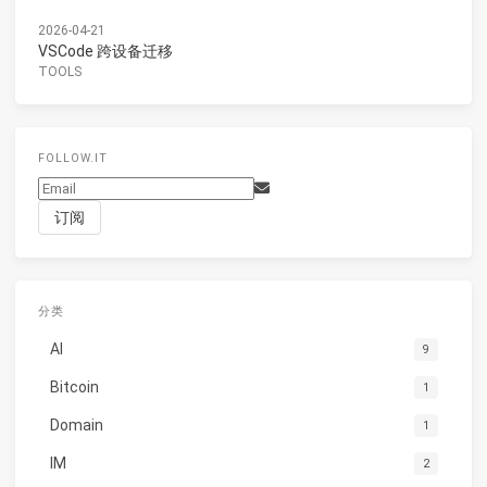
2026-04-21
VSCode 跨设备迁移
TOOLS
FOLLOW.IT
分类
AI
9
Bitcoin
1
Domain
1
IM
2