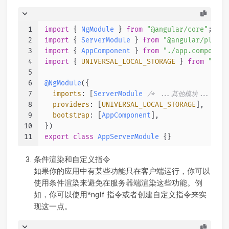
1
import
 { 
NgModule
 } 
from
"@angular/core"
;
2
import
 { 
ServerModule
 } 
from
"@angular/platfo
3
import
 { 
AppComponent
 } 
from
"./app.component
4
import
 { 
UNIVERSAL_LOCAL_STORAGE
 } 
from
"@ng-
5
6
@NgModule
({
7
imports
: [
ServerModule
/* ...其他模块... */
]
8
providers
: [
UNIVERSAL_LOCAL_STORAGE
],
9
bootstrap
: [
AppComponent
],
10
})
11
export
class
AppServerModule
 {}
条件渲染和自定义指令
如果你的应用中有某些功能只在客户端运行，你可以
使用条件渲染来避免在服务器端渲染这些功能。例
如，你可以使用*ngIf 指令或者创建自定义指令来实
现这一点。