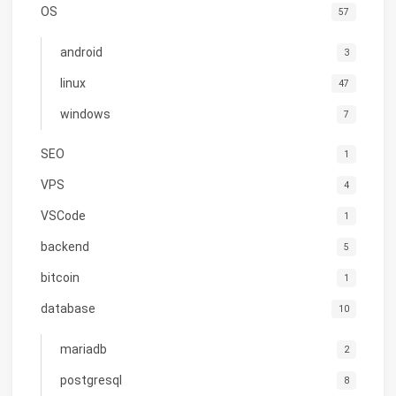
OS
57
android
3
linux
47
windows
7
SEO
1
VPS
4
VSCode
1
backend
5
bitcoin
1
database
10
mariadb
2
postgresql
8