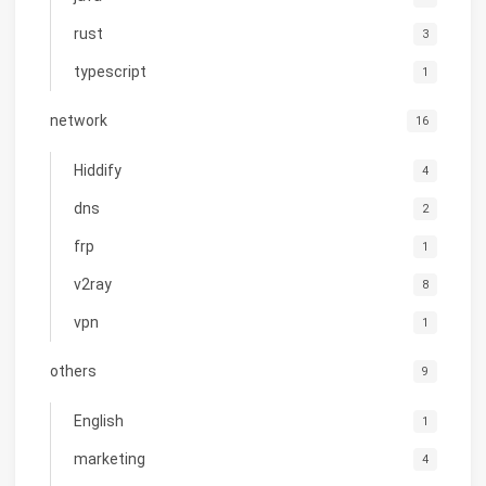
rust
3
typescript
1
network
16
Hiddify
4
dns
2
frp
1
v2ray
8
vpn
1
others
9
English
1
marketing
4