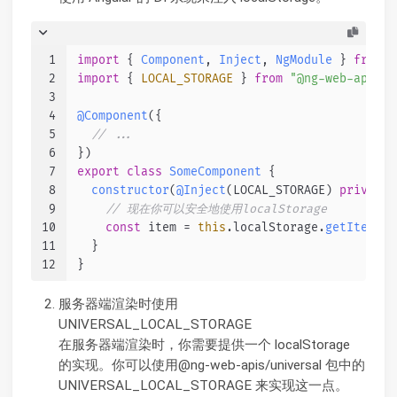
1
import
 { 
Component
, 
Inject
, 
NgModule
 } 
from
"
2
import
 { 
LOCAL_STORAGE
 } 
from
"@ng-web-apis/c
3
4
@Component
({
5
// ...
6
})
7
export
class
SomeComponent
 {
8
constructor
(
@Inject
(LOCAL_STORAGE) 
private
9
// 现在你可以安全地使用localStorage
10
const
 item = 
this
.
localStorage
.
getItem
(
"k
11
  }
12
}
服务器端渲染时使用
UNIVERSAL_LOCAL_STORAGE
在服务器端渲染时，你需要提供一个 localStorage
的实现。你可以使用@ng-web-apis/universal 包中的
UNIVERSAL_LOCAL_STORAGE 来实现这一点。