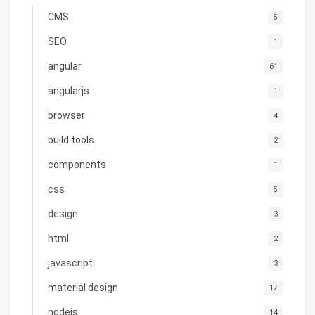
CMS
5
SEO
1
angular
61
angularjs
1
browser
4
build tools
2
components
1
css
5
design
3
html
2
javascript
3
material design
17
nodejs
14