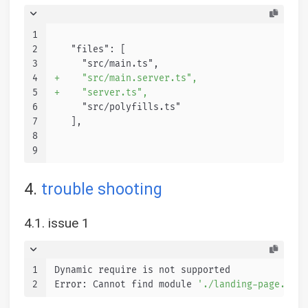
1
2
   "files": [
3
     "src/main.ts",
4
+    "src/main.server.ts",
5
+    "server.ts",
6
     "src/polyfills.ts"
7
   ],
8
9
4.
trouble shooting
4.1. issue 1
1
Dynamic require is not supported
2
Error: Cannot find module 
'./landing-page.comp