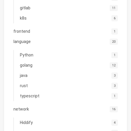
gitlab
11
k8s
6
frontend
1
language
20
Python
1
golang
12
java
3
rust
3
typescript
1
network
16
Hiddify
4