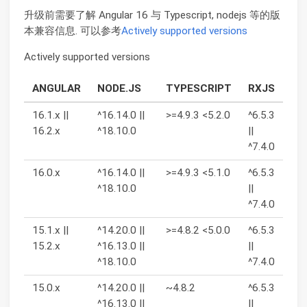
升级前需要了解 Angular 16 与 Typescript, nodejs 等的版
本兼容信息. 可以参考
Actively supported versions
Actively supported versions
ANGULAR
NODE.JS
TYPESCRIPT
RXJS
16.1.x ||
^16.14.0 ||
>=4.9.3 <5.2.0
^6.5.3
16.2.x
^18.10.0
||
^7.4.0
16.0.x
^16.14.0 ||
>=4.9.3 <5.1.0
^6.5.3
^18.10.0
||
^7.4.0
15.1.x ||
^14.20.0 ||
>=4.8.2 <5.0.0
^6.5.3
15.2.x
^16.13.0 ||
||
^18.10.0
^7.4.0
15.0.x
^14.20.0 ||
~4.8.2
^6.5.3
^16.13.0 ||
||