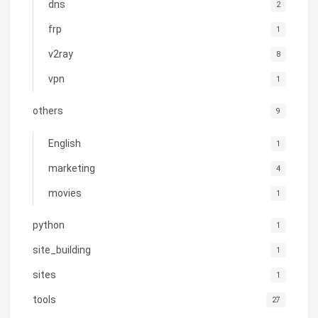
dns
2
frp
1
v2ray
8
vpn
1
others
9
English
1
marketing
4
movies
1
python
1
site_building
1
sites
1
tools
27