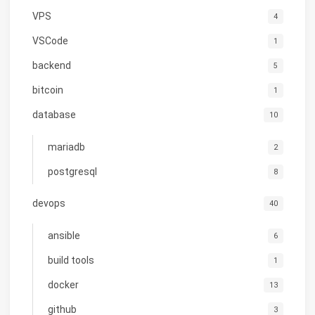
VPS
4
VSCode
1
backend
5
bitcoin
1
database
10
mariadb
2
postgresql
8
devops
40
ansible
6
build tools
1
docker
13
github
3