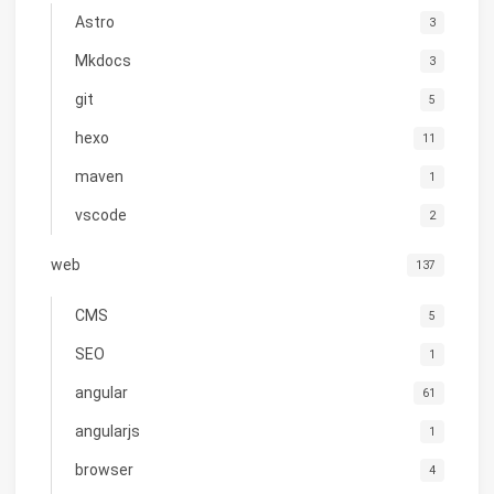
Astro
3
Mkdocs
3
git
5
hexo
11
maven
1
vscode
2
web
137
CMS
5
SEO
1
angular
61
angularjs
1
browser
4