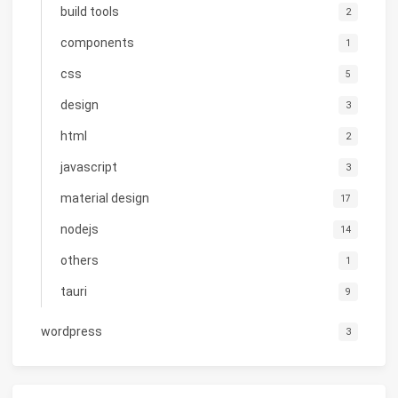
build tools
2
components
1
css
5
design
3
html
2
javascript
3
material design
17
nodejs
14
others
1
tauri
9
wordpress
3