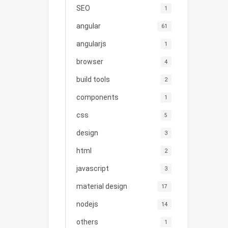
SEO
1
angular
61
angularjs
1
browser
4
build tools
2
components
1
css
5
design
3
html
2
javascript
3
material design
17
nodejs
14
others
1