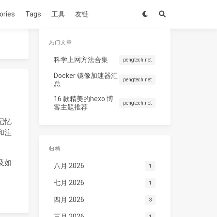
ories
Tags
工具
友链
热门文章
科学上网方法合集
pengtech.net
Docker 镜像加速器汇
pengtech.net
总
16 款精美的hexo 博
pengtech.net
客主题推荐
记忆
和注
归档
及如
八月 2026
1
七月 2026
1
四月 2026
3
三月 2026
1