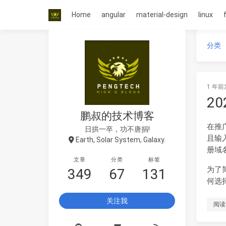
Home
angular
material-design
linux
分类
1 年前
2
鹏叔的技术博客
在推
日拱一卒，功不唐捐!
且输
Earth, Solar System, Galaxy.
册域
文章
分类
标签
为了
349
67
131
何选
关注我
阅读