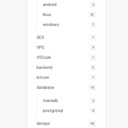
android
3
linux
47
windows
7
SEO
1
VPS
4
VSCode
1
backend
5
bitcoin
1
database
10
mariadb
2
postgresql
8
devops
40