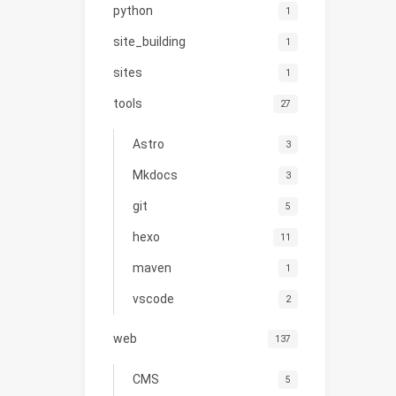
python
1
site_building
1
sites
1
tools
27
Astro
3
Mkdocs
3
git
5
hexo
11
maven
1
vscode
2
web
137
CMS
5