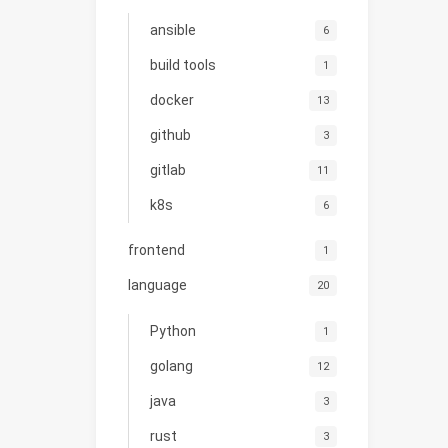
ansible
6
build tools
1
docker
13
github
3
gitlab
11
k8s
6
frontend
1
language
20
Python
1
golang
12
java
3
rust
3