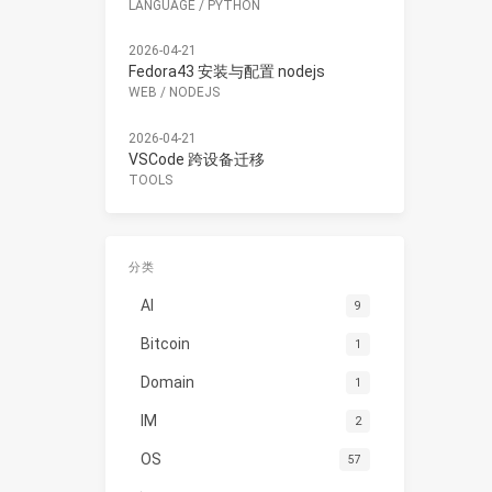
LANGUAGE
/
PYTHON
2026-04-21
Fedora43 安装与配置 nodejs
WEB
/
NODEJS
2026-04-21
VSCode 跨设备迁移
TOOLS
分类
AI
9
Bitcoin
1
Domain
1
IM
2
OS
57