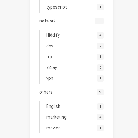
typescript
1
network
16
Hiddify
4
dns
2
frp
1
v2ray
8
vpn
1
others
9
English
1
marketing
4
movies
1