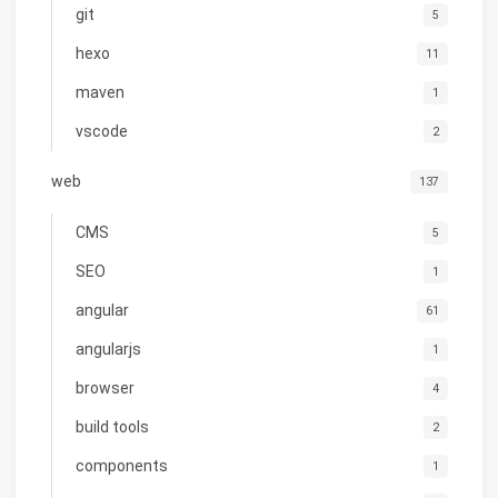
git
5
hexo
11
maven
1
vscode
2
web
137
CMS
5
SEO
1
angular
61
angularjs
1
browser
4
build tools
2
components
1