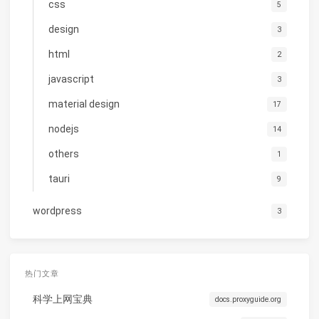
css
5
design
3
html
2
javascript
3
material design
17
nodejs
14
others
1
tauri
9
wordpress
3
热门文章
科学上网宝典
docs.proxyguide.org