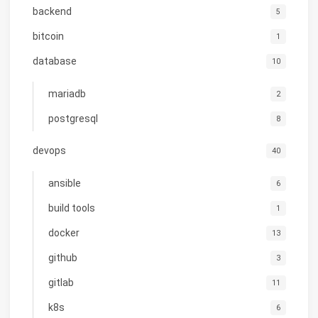
backend
5
bitcoin
1
database
10
mariadb
2
postgresql
8
devops
40
ansible
6
build tools
1
docker
13
github
3
gitlab
11
k8s
6