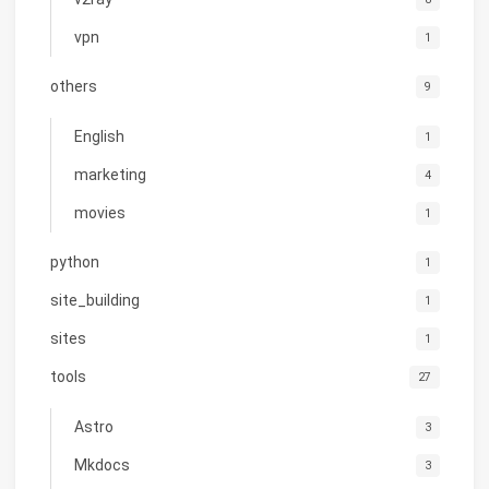
vpn
1
others
9
English
1
marketing
4
movies
1
python
1
site_building
1
sites
1
tools
27
Astro
3
Mkdocs
3