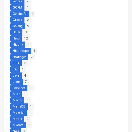
Fedora
7
GORM
1
Gemini AI
1
Giscus
2
Golang
9
Helm
3
Hexo
12
Hiddify
4
HiddifyApp
4
Hostinger
2
IDEA
3
IOS
1
Java
4
Linux
7
LolMiner
1
MCP
1
Macos
6
MariaDB
1
Material
1
Matrix
2
Mkdocs
3
NAS
1