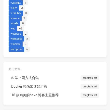
v2rayNG
1
vLLM
3
virualbox
3
vmware
9
vscode
8
web
66
webpack
2
websocket
2
windows
2
wordpress
6
热门文章
科学上网方法合集
pengtech.net
Docker 镜像加速器汇总
pengtech.net
16 款精美的hexo 博客主题推荐
pengtech.net