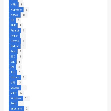
NPM
1
Namesilo
1
Nodejs
15
OS
1
PHP
1
Prompt
1
Python
1
Qwen3
1
Redhat
6
Rust
4
SEO
3
SSL
1
Seo
3
TLS
1
Ubuntu
7
VPS
3
VSCode
1
Vultr
5
Windows
13
Zoho
1
angularjs
2