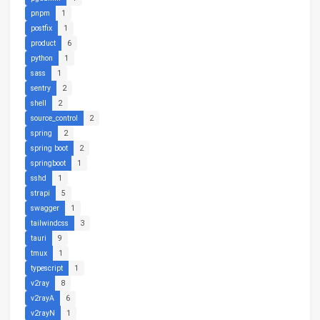
pnpm
1
postfix
1
product
6
python
1
sass
1
sentry
2
shell
2
source_control
2
spring
2
spring boot
2
springboot
1
sshd
1
strapi
5
swagger
1
tailwindcss
3
tauri
9
tmux
1
typescript
1
v2ray
8
v2rayA
6
v2rayN
1