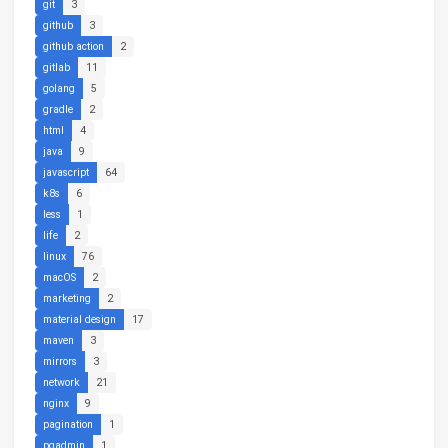
git
3
github
3
github action
2
gitlab
11
golang
5
gradle
2
html
4
java
9
javascript
64
k8s
6
less
1
life
2
linux
76
macOS
2
marketing
2
material design
17
maven
3
mirrors
3
network
21
nginx
9
pagination
1
pgadmin
1