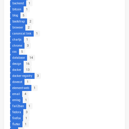
backend
1
bitcoin
1
blog
5
bootstrap
2
browser
2
canonical link
1
chartjs
1
chrome
3
css
5
database
14
design
16
docker
13
docker-registry
3
dovecot
1
element-web
1
email
4
emlog
1
fail2ban
1
fedora
3
firefox
1
flutter
1