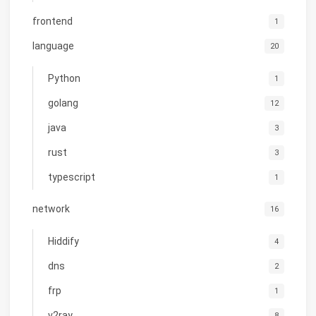
frontend
1
language
20
Python
1
golang
12
java
3
rust
3
typescript
1
network
16
Hiddify
4
dns
2
frp
1
v2ray
8