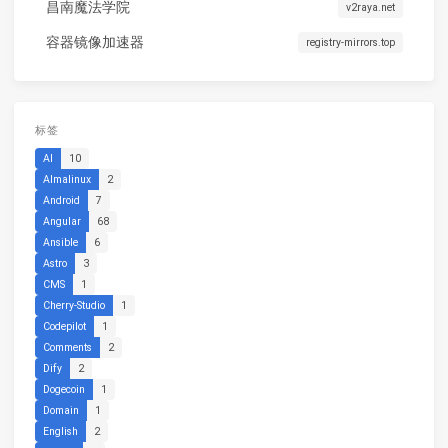
昌南魔法学院
v2raya.net
容器镜像加速器
registry-mirrors.top
标签
AI
10
Almalinux
2
Android
7
Angular
68
Ansible
6
Astro
3
CMS
1
Cherry-Studio
1
Codepilot
1
Comments
2
Dify
2
Dogecoin
1
Domain
1
English
2