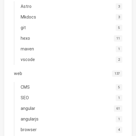
Astro
3
Mkdocs
3
git
5
hexo
11
maven
1
vscode
2
web
137
CMS
5
SEO
1
angular
61
angularjs
1
browser
4