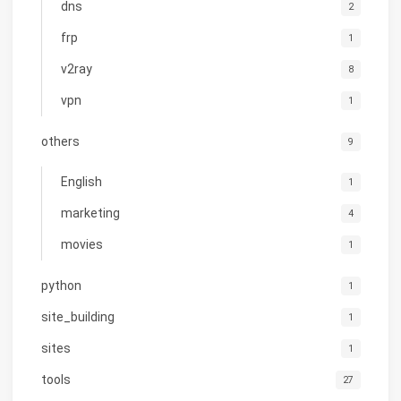
dns
2
frp
1
v2ray
8
vpn
1
others
9
English
1
marketing
4
movies
1
python
1
site_building
1
sites
1
tools
27