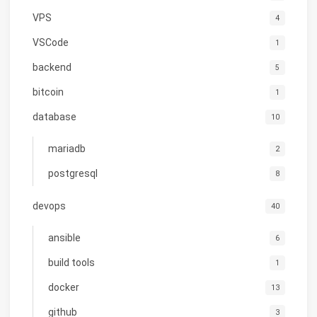
VPS
4
VSCode
1
backend
5
bitcoin
1
database
10
mariadb
2
postgresql
8
devops
40
ansible
6
build tools
1
docker
13
github
3