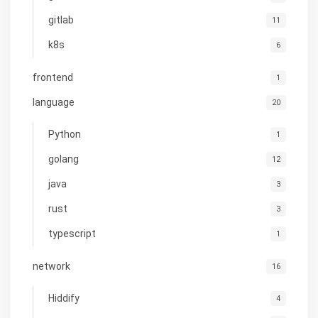
gitlab
11
k8s
6
frontend
1
language
20
Python
1
golang
12
java
3
rust
3
typescript
1
network
16
Hiddify
4