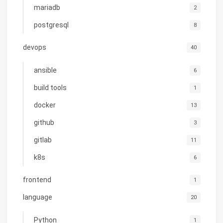
mariadb
2
postgresql
8
devops
40
ansible
6
build tools
1
docker
13
github
3
gitlab
11
k8s
6
frontend
1
language
20
Python
1