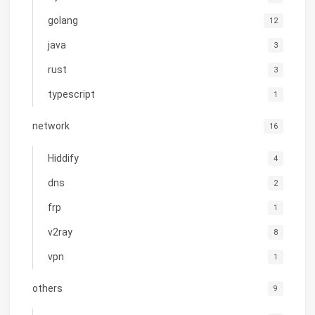
golang
12
java
3
rust
3
typescript
1
network
16
Hiddify
4
dns
2
frp
1
v2ray
8
vpn
1
others
9