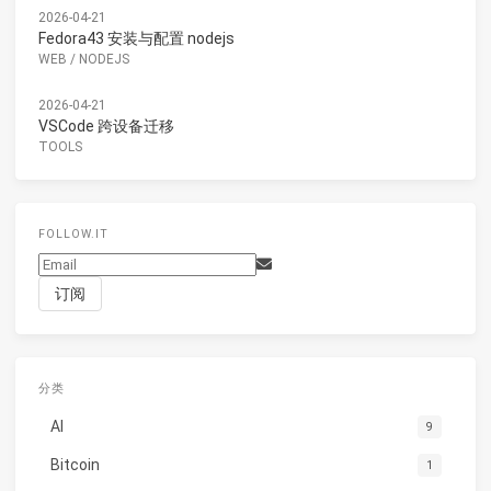
2026-04-21
Fedora43 安装与配置 nodejs
WEB
/
NODEJS
2026-04-21
VSCode 跨设备迁移
TOOLS
FOLLOW.IT
分类
AI
9
Bitcoin
1