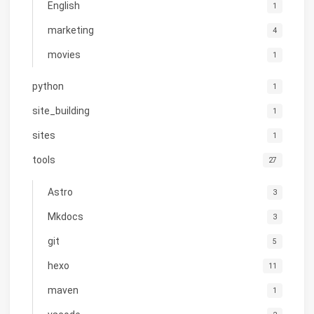
English
1
marketing
4
movies
1
python
1
site_building
1
sites
1
tools
27
Astro
3
Mkdocs
3
git
5
hexo
11
maven
1