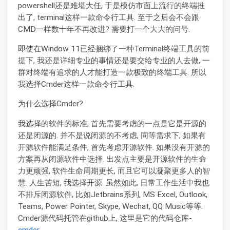
powershell还是难堪大任, 于是模仿市面上流行的终端推
出了, terminal这样一款命令行工具. 至于之后会不会跟
CMD一样数十年不再改进? 需要打一个大大的问号.
即使在Window 11已经捆绑了一种Terminal终端工具的前
提下, 我还是详细专业的事情还是要交给专业的人去做, 一
群对终端有追求的人才能打造一款极致的终端工具. 所以
我选择Cmder这样一款命令行工具.
为什么选择Cmder?
我选择的软件的标准, 首先需要考虑的一点是它是开源的
还是闭源的. 并不是说闭源的不考虑, 同等需求下, 如果有
开源软件能满足条件, 首先考虑开源软件. 如果没有开源的
方案再从闭源软件中选择. 出发点主要是开源软件的生命
力更顽强, 软件生命周期更长, 而且它可以凝聚更多人的智
慧. 人生苦短, 我选择开源. 虽然如此, 日常工作生活中我也
不排斥闭源软件, 比如Jetbrains系列, MS Excel, Outlook,
Teams, Power Pointer, Skype, Wechat, QQ Music等等.
Cmder源代码托管在github上, 这里是它的代码仓库-
cmder
.