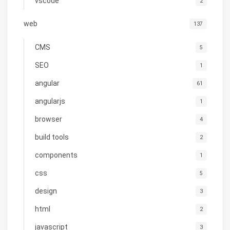
vscode
2
web
137
CMS
5
SEO
1
angular
61
angularjs
1
browser
4
build tools
2
components
1
css
5
design
3
html
2
javascript
3