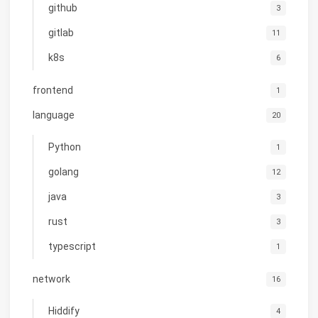
github
3
gitlab
11
k8s
6
frontend
1
language
20
Python
1
golang
12
java
3
rust
3
typescript
1
network
16
Hiddify
4