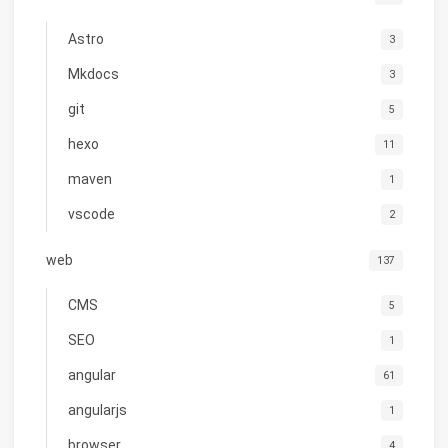
Astro
3
Mkdocs
3
git
5
hexo
11
maven
1
vscode
2
web
137
CMS
5
SEO
1
angular
61
angularjs
1
browser
4