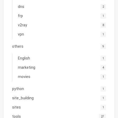
dns
2
frp
1
v2ray
8
vpn
1
others
9
English
1
marketing
4
movies
1
python
1
site_building
1
sites
1
tools
27