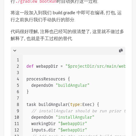
行
时自动执行这一过程.
./gradlew bootRun
将这一段加入到我们 build.gradle 中即可在编译, 打包, 运
行之前执行我们手动执行的部分.
代码很好理解, 注释也已经写的很清楚了, 这里就不做过多
解释了, 也就是手工过程的替代.
1
2
def
 webappDir = 
"$projectDir/src/main/webapp"
3
4
processResources {
5
  dependsOn 
"buildAngular"
6
}
7
8
task buildAngular(
type:
Exec) {
9
// installAngular should be run prior to th
10
  dependsOn 
"installAngular"
11
  workingDir 
"$webappDir"
12
  inputs.dir 
"$webappDir"