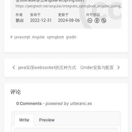
使用Gradle整合angular和Spring boot
https://pengtech.net/angular/integrate_springboot_angular_using_gradle
作者
发布于
更新于
许可协议
鹏叔
2022-12-31
2024-08-06
#
javascript
Angular
springboot
gradle
java实现websocket的五种方式
Cmder安装与配置
评论