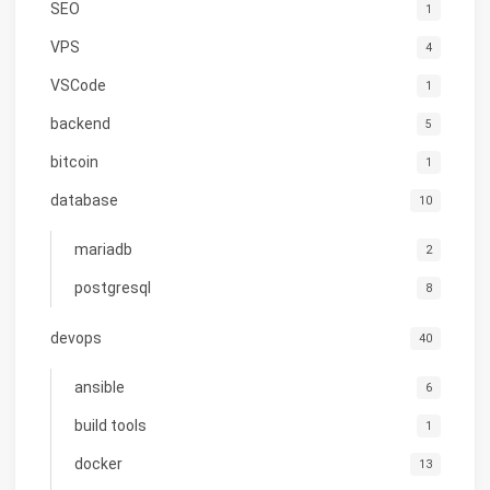
SEO
1
VPS
4
VSCode
1
backend
5
bitcoin
1
database
10
mariadb
2
postgresql
8
devops
40
ansible
6
build tools
1
docker
13