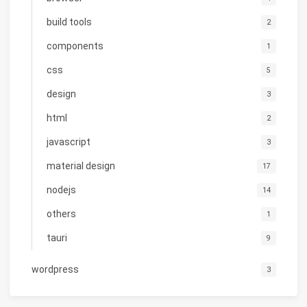
build tools
2
components
1
css
5
design
3
html
2
javascript
3
material design
17
nodejs
14
others
1
tauri
9
wordpress
3