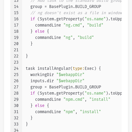
13
// Add task to the standard build group
14
  group = BasePlugin.BUILD_GROUP
15
// ng doesn't exist as a file in windows ->
16
if
 (System.getProperty(
"os.name"
).toUpperCa
17
    commandLine 
"ng.cmd"
, 
"build"
18
  } 
else
 {
19
    commandLine 
"ng"
, 
"build"
20
  }
21
22
}
23
24
task installAngular(
type:
Exec) {
25
  workingDir 
"$webappDir"
26
  inputs.dir 
"$webappDir"
27
  group = BasePlugin.BUILD_GROUP
28
if
 (System.getProperty(
"os.name"
).toUpperCa
29
    commandLine 
"npm.cmd"
, 
"install"
30
  } 
else
 {
31
    commandLine 
"npm"
, 
"install"
32
  }
33
}
34