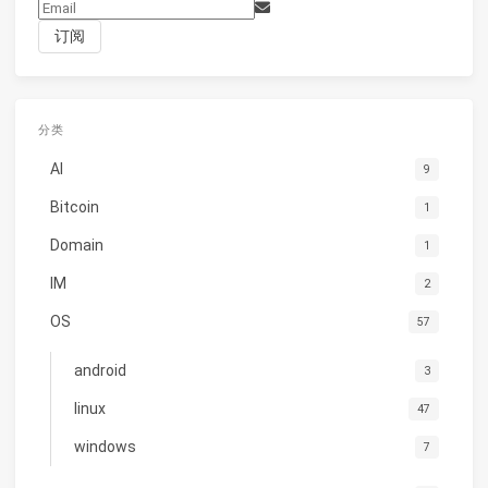
分类
AI
9
Bitcoin
1
Domain
1
IM
2
OS
57
android
3
linux
47
windows
7