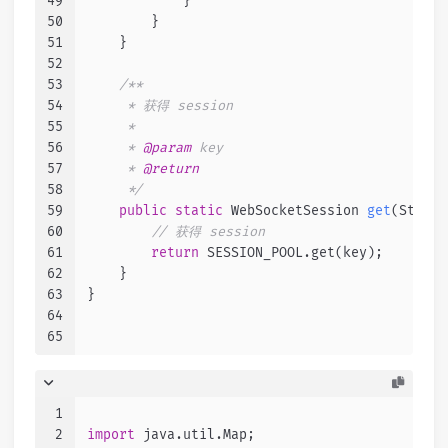
49
            }
50
        }
51
    }
52
53
/**
54
     * 获得 session
55
     *
56
     * 
@param
 key
57
     * 
@return
58
     */
59
public
static
 WebSocketSession 
get
(String
60
// 获得 session
61
return
 SESSION_POOL.get(key);
62
    }
63
}
64
65
1
2
import
 java.util.Map;