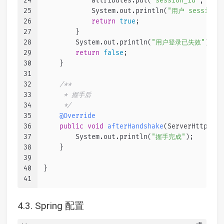
24
            attributes.put(
"session_id"
, sess
25
            System.out.println(
"用户 session_i
26
return
true
;
27
        }
28
        System.out.println(
"用户登录已失效"
);
29
return
false
;
30
    }
31
32
/**
33
     * 握手后
34
     */
35
@Override
36
public
void
afterHandshake
(ServerHttpRequ
37
        System.out.println(
"握手完成"
);
38
    }
39
40
}
41
4.3. Spring 配置