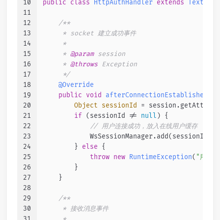
10
public
class
HttpAuthHandler
extends
TextWebS
11
12
/**
13
     * socket 建立成功事件
14
     *
15
     * 
@param
 session
16
     * 
@throws
 Exception
17
     */
18
@Override
19
public
void
afterConnectionEstablished
(We
20
Object
sessionId
=
 session.getAttribu
21
if
 (sessionId != 
null
) {
22
// 用户连接成功，放入在线用户缓存
23
            WsSessionManager.add(sessionId.to
24
        } 
else
 {
25
throw
new
RuntimeException
(
"用户登
26
        }
27
    }
28
29
/**
30
     * 接收消息事件
31
     *