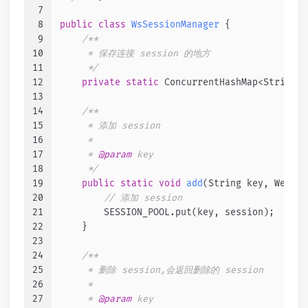
7
8
public
class
WsSessionManager
 {
9
/**
10
     * 保存连接 session 的地方
11
     */
12
private
static
 ConcurrentHashMap<String, 
13
14
/**
15
     * 添加 session
16
     *
17
     * 
@param
 key
18
     */
19
public
static
void
add
(String key, WebSoc
20
// 添加 session
21
        SESSION_POOL.put(key, session);
22
    }
23
24
/**
25
     * 删除 session,会返回删除的 session
26
     *
27
     * 
@param
 key