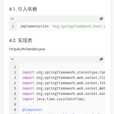
4.1. 引入依赖
1
implementation 
'org.springframework.boot:sprin
4.2. 实现类
HttpAuthHandler.java
1
2
import
 org.springframework.stereotype.Compone
3
import
 org.springframework.web.socket.CloseSt
4
import
 org.springframework.web.socket.TextMes
5
import
 org.springframework.web.socket.WebSock
6
import
 org.springframework.web.socket.handler
7
import
 java.time.LocalDateTime;
8
9
@Component