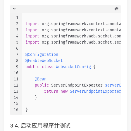
1
2
import
 org.springframework.context.annotation
3
import
 org.springframework.context.annotation
4
import
 org.springframework.web.socket.config.
5
import
 org.springframework.web.socket.server.
6
7
@Configuration
8
@EnableWebSocket
9
public
class
WebsocketConfig
 {
10
11
@Bean
12
public
 ServerEndpointExporter 
serverEndpo
13
return
new
ServerEndpointExporter
();
14
    } 
15
16
}
3.4. 启动应用程序并测试