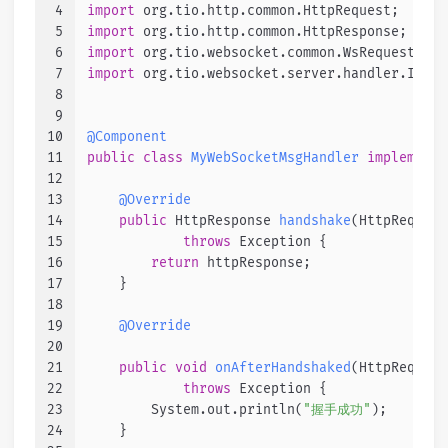
4
import
 org.tio.http.common.HttpRequest;
5
import
 org.tio.http.common.HttpResponse;
6
import
 org.tio.websocket.common.WsRequest;
7
import
 org.tio.websocket.server.handler.IWsMs
8
9
10
@Component
11
public
class
MyWebSocketMsgHandler
implements
12
13
@Override
14
public
 HttpResponse 
handshake
(HttpRequest
15
throws
 Exception {
16
return
 httpResponse;
17
    }
18
19
@Override
20
21
public
void
onAfterHandshaked
(HttpRequest
22
throws
 Exception {
23
        System.out.println(
"握手成功"
);
24
    }