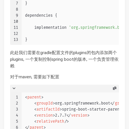
7
}
8
9
dependencies {
10
11
    implementation 
'org.springframework.boot:
12
13
}
此处我们需要在gradle配置文件的plugins闭包内添加两个
plugins, 一个复制控制spring boot的版本, 一个负责管理依
赖.
对于maven, 需要如下配置
1
<
parent
>
2
<
groupId
>
org.springframework.boot
</
groupI
3
<
artifactId
>
spring-boot-starter-parent
</
a
4
<
version
>
2.7.7
</
version
>
5
<
relativePath
/>
6
</
parent
>