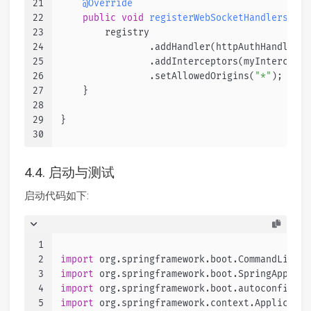
21
@Override
22
public
void
registerWebSocketHandlers
(Web
23
        registry
24
                .addHandler(httpAuthHandler, 
25
                .addInterceptors(myIntercepto
26
                .setAllowedOrigins(
"*"
);
27
    }
28
29
}
30
4.4. 启动与测试
启动代码如下:
1
2
import
 org.springframework.boot.CommandLineRu
3
import
 org.springframework.boot.SpringApplica
4
import
 org.springframework.boot.autoconfigure
5
import
 org.springframework.context.Applicatio