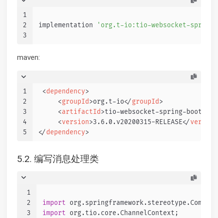
1
2
implementation 
'org.t-io:tio-websocket-spring-
3
maven:
1
<
dependency
>
2
<
groupId
>
org.t-io
</
groupId
>
3
<
artifactId
>
tio-websocket-spring-boot-sta
4
<
version
>
3.6.0.v20200315-RELEASE
</
version
5
</
dependency
>
5.2. 编写消息处理类
1
2
import
 org.springframework.stereotype.Compone
3
import
 org.tio.core.ChannelContext;