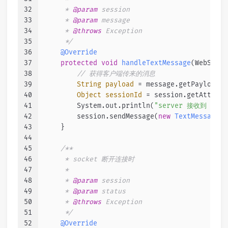
32
     * 
@param
 session
33
     * 
@param
 message
34
     * 
@throws
 Exception
35
     */
36
@Override
37
protected
void
handleTextMessage
(WebSocke
38
// 获得客户端传来的消息
39
String
payload
=
 message.getPayload()
40
Object
sessionId
=
 session.getAttribu
41
        System.out.println(
"server 接收到 "
 + 
42
        session.sendMessage(
new
TextMessage
(
"
43
    }
44
45
/**
46
     * socket 断开连接时
47
     *
48
     * 
@param
 session
49
     * 
@param
 status
50
     * 
@throws
 Exception
51
     */
52
@Override