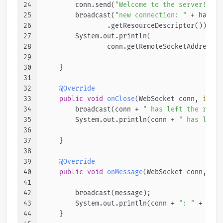
24
        conn.send(
"Welcome to the server!"
); 
25
        broadcast(
"new connection: "
 + handsh
26
                .getResourceDescriptor()); 
//
27
        System.out.println(
28
                conn.getRemoteSocketAddress()
29
30
    }
31
32
@Override
33
public
void
onClose
(WebSocket conn, 
int
 c
34
        broadcast(conn + 
" has left the room!
35
        System.out.println(conn + 
" has left 
36
37
    }
38
39
@Override
40
public
void
onMessage
(WebSocket conn, Str
41
42
        broadcast(message);
43
        System.out.println(conn + 
": "
 + mess
44
    }