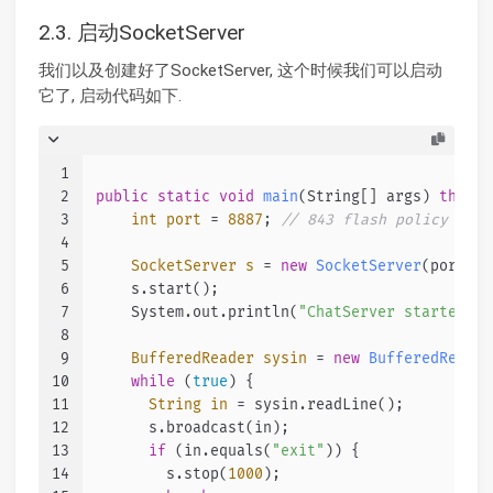
2.3. 启动SocketServer
我们以及创建好了SocketServer, 这个时候我们可以启动
它了, 启动代码如下.
1
2
public
static
void
main
(String[] args)
throws
3
int
port
=
8887
; 
// 843 flash policy port
4
5
SocketServer
s
=
new
SocketServer
(port);
6
    s.start();
7
    System.out.println(
"ChatServer started on
8
9
BufferedReader
sysin
=
new
BufferedReader
10
while
 (
true
) {
11
String
in
=
 sysin.readLine();
12
      s.broadcast(in);
13
if
 (in.equals(
"exit"
)) {
14
        s.stop(
1000
);