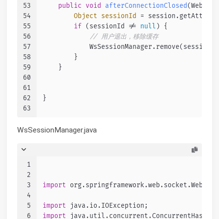
53
public
void
afterConnectionClosed
(WebSock
54
Object
sessionId
=
 session.getAttribu
55
if
 (sessionId != 
null
) {
56
// 用户退出，移除缓存
57
            WsSessionManager.remove(sessionId
58
        }
59
    }
60
61
62
}
63
WsSessionManager.java
1
2
3
import
 org.springframework.web.socket.WebSock
4
5
import
 java.io.IOException;
6
import
 java.util.concurrent.ConcurrentHashMap