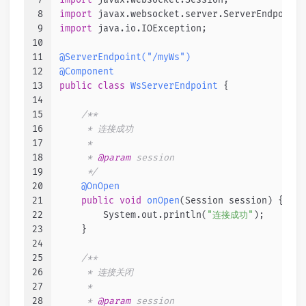
8
import
 javax.websocket.server.ServerEndpoint;
9
import
 java.io.IOException;
10
11
@ServerEndpoint("/myWs")
12
@Component
13
public
class
WsServerEndpoint
 {
14
15
/**
16
     * 连接成功
17
     *
18
     * 
@param
 session
19
     */
20
@OnOpen
21
public
void
onOpen
(Session session)
 {
22
        System.out.println(
"连接成功"
);
23
    }
24
25
/**
26
     * 连接关闭
27
     *
28
     * 
@param
 session