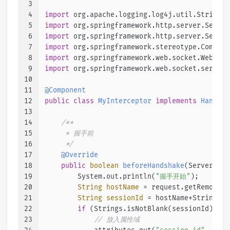
3
4
import
 org.apache.logging.log4j.util.Strings;
5
import
 org.springframework.http.server.Server
6
import
 org.springframework.http.server.Server
7
import
 org.springframework.stereotype.Compone
8
import
 org.springframework.web.socket.WebSock
9
import
 org.springframework.web.socket.server.
10
11
@Component
12
public
class
MyInterceptor
implements
Handsha
13
14
/**
15
     * 握手前
16
     */
17
@Override
18
public
boolean
beforeHandshake
(ServerHttp
19
        System.out.println(
"握手开始"
);
20
String
hostName
=
 request.getRemoteAd
21
String
sessionId
=
 hostName+String.va
22
if
 (Strings.isNotBlank(sessionId)) {
23
// 放入属性域