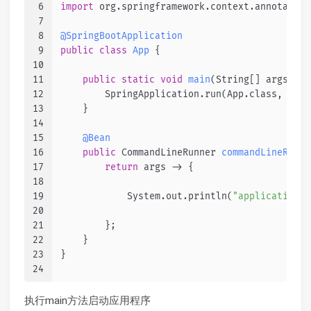
6
import
 org.springframework.context.annotation
7
8
@SpringBootApplication
9
public
class
App
 {
10
11
public
static
void
main
(String[] args)
 {
12
        SpringApplication.run(App.class, args
13
    }
14
15
@Bean
16
public
 CommandLineRunner 
commandLineRunne
17
return
 args -> {
18
19
            System.out.println(
"application s
20
21
        };
22
    }
23
}
24
执行main方法启动应用程序