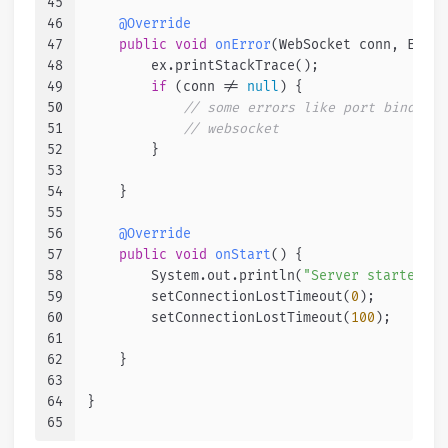
45
46
@Override
47
public
void
onError
(WebSocket conn, Excep
48
        ex.printStackTrace();
49
if
 (conn != 
null
) {
50
// some errors like port binding 
51
// websocket
52
        }
53
54
    }
55
56
@Override
57
public
void
onStart
()
 {
58
        System.out.println(
"Server started!"
)
59
        setConnectionLostTimeout(
0
);
60
        setConnectionLostTimeout(
100
);
61
62
    }
63
64
}
65