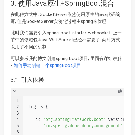
3. 使用Java原生+SpringBoot混合
在此种方式中, SocketServer依然使用原生的java代码编
写, 但是SocketServer实例化过程由spring来管理.
此时我们需要引入spring-boot-starter-websocket, 上一
节中的依赖包Java-WebSocket已经不需要了. 两种方式
采用了不同的机制.
可以参考我的博文创建spring boot项目, 里面有详细讲解
-
如何手动创建一个springBoot项目
3.1. 引入依赖
1
2
plugins {
3
4
    id 
'org.springframework.boot'
 version 
'2.
5
    id 
'io.spring.dependency-management'
 vers
6