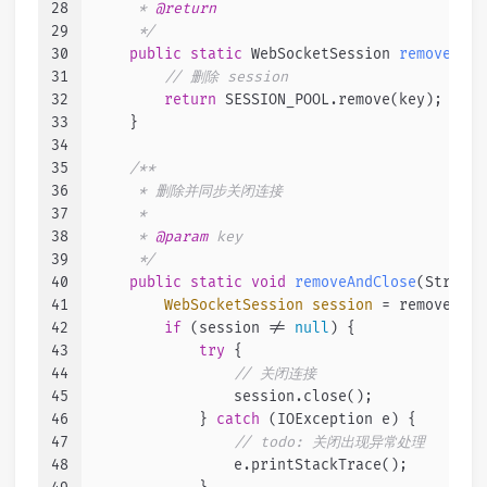
28
     * 
@return
29
     */
30
public
static
 WebSocketSession 
remove
(Str
31
// 删除 session
32
return
 SESSION_POOL.remove(key);
33
    }
34
35
/**
36
     * 删除并同步关闭连接
37
     *
38
     * 
@param
 key
39
     */
40
public
static
void
removeAndClose
(String 
41
WebSocketSession
session
=
 remove(key
42
if
 (session != 
null
) {
43
try
 {
44
// 关闭连接
45
                session.close();
46
            } 
catch
 (IOException e) {
47
// todo: 关闭出现异常处理
48
                e.printStackTrace();