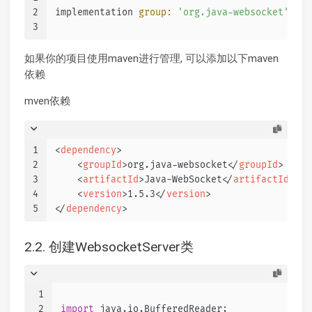
2
implementation 
group:
'org.java-websocket'
, 
na
3
如果你的项目使用maven进行管理, 可以添加以下maven
依赖
mven依赖
1
<
dependency
>
2
<
groupId
>
org.java-websocket
</
groupId
>
3
<
artifactId
>
Java-WebSocket
</
artifactId
>
4
<
version
>
1.5.3
</
version
>
5
</
dependency
>
2.2. 创建WebsocketServer类
1
2
import
 java.io.BufferedReader;