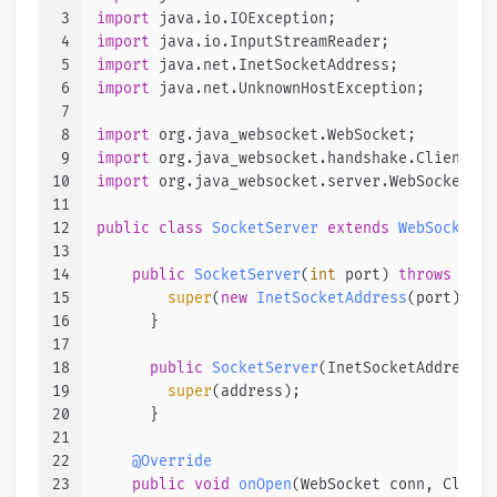
3
import
 java.io.IOException;
4
import
 java.io.InputStreamReader;
5
import
 java.net.InetSocketAddress;
6
import
 java.net.UnknownHostException;
7
8
import
 org.java_websocket.WebSocket;
9
import
 org.java_websocket.handshake.ClientHan
10
import
 org.java_websocket.server.WebSocketSer
11
12
public
class
SocketServer
extends
WebSocketSe
13
14
public
SocketServer
(
int
 port)
throws
 Unkn
15
super
(
new
InetSocketAddress
(port));
16
      }
17
18
public
SocketServer
(InetSocketAddress a
19
super
(address);
20
      }
21
22
@Override
23
public
void
onOpen
(WebSocket conn, Client