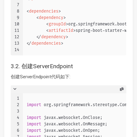
7
8
<
dependencies
>
9
<
dependency
>
10
<
groupId
>
org.springframework.boot
</
gr
11
<
artifactId
>
spring-boot-starter-webso
12
</
dependency
>
13
</
dependencies
>
14
3.2. 创建ServerEndpoint
创建ServerEndpoint代码如下:
1
2
import
 org.springframework.stereotype.Compone
3
4
import
 javax.websocket.OnClose;
5
import
 javax.websocket.OnMessage;
6
import
 javax.websocket.OnOpen;
7
import
 javax.websocket.Session;