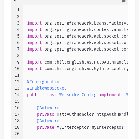
1
2
3
import
 org.springframework.beans.factory.anno
4
import
 org.springframework.context.annotation
5
import
 org.springframework.web.socket.config.
6
import
 org.springframework.web.socket.config.
7
import
 org.springframework.web.socket.config.
8
9
import
 com.philoenglish.ws.HttpAuthHandler;
10
import
 com.philoenglish.ws.MyInterceptor;
11
12
@Configuration
13
@EnableWebSocket
14
public
class
WebsocketConfig
implements
WebSo
15
16
@Autowired
17
private
 HttpAuthHandler httpAuthHandler;
18
@Autowired
19
private
 MyInterceptor myInterceptor;
20