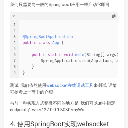
我们只需要向一般的Spring boot应用一样启动它即可.
1
2
3
@SpringBootApplication
4
public
class
App
 {
5
6
public
static
void
main
(String[] args)
 {
7
        SpringApplication.run(App.class, args)
8
    }
9
}
测试, 我们依然使用
websocket在线调试工具
来测试, 详情
可参考上一节中的介绍
与前一种实现方式稍微不同的地方是, 我们可以url中指定
endpoint了 ws://127.0.0.1:8080/myWs
4. 使用SpringBoot实现websocket