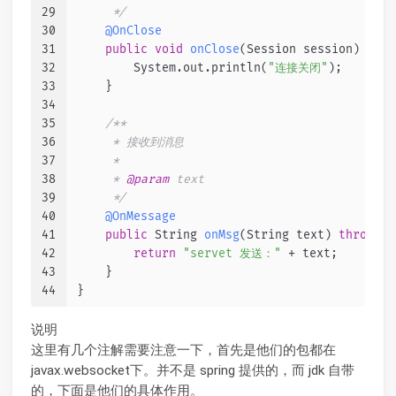
29
     */
30
@OnClose
31
public
void
onClose
(Session session)
 {
32
        System.out.println(
"连接关闭"
);
33
    }
34
35
/**
36
     * 接收到消息
37
     *
38
     * 
@param
 text
39
     */
40
@OnMessage
41
public
 String 
onMsg
(String text)
throws
 I
42
return
"servet 发送："
 + text;
43
    }
44
}
说明
这里有几个注解需要注意一下，首先是他们的包都在
javax.websocket下。并不是 spring 提供的，而 jdk 自带
的，下面是他们的具体作用。