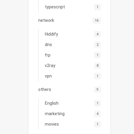
typescript
1
network
16
Hiddify
4
dns
2
frp
1
v2ray
8
vpn
1
others
9
English
1
marketing
4
movies
1