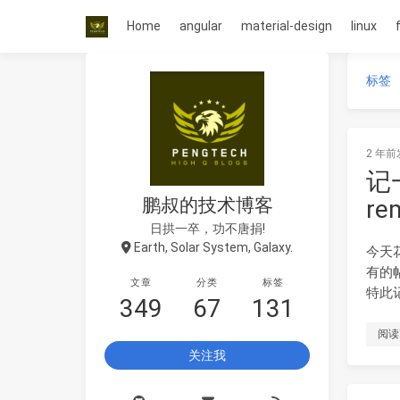
Home
angular
material-design
linux
标签
2 年前
记一
鹏叔的技术博客
re
日拱一卒，功不唐捐!
Earth, Solar System, Galaxy.
今天
有的
文章
分类
标签
特此
349
67
131
阅读
关注我