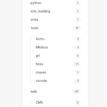
python
1
site_building
1
sites
1
tools
27
Astro
3
Mkdocs
3
git
5
hexo
11
maven
1
vscode
2
web
137
CMS
5