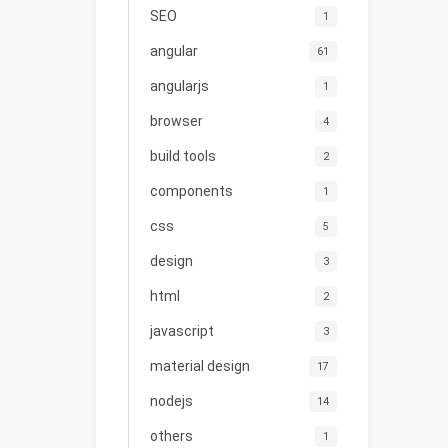
SEO
1
angular
61
angularjs
1
browser
4
build tools
2
components
1
css
5
design
3
html
2
javascript
3
material design
17
nodejs
14
others
1