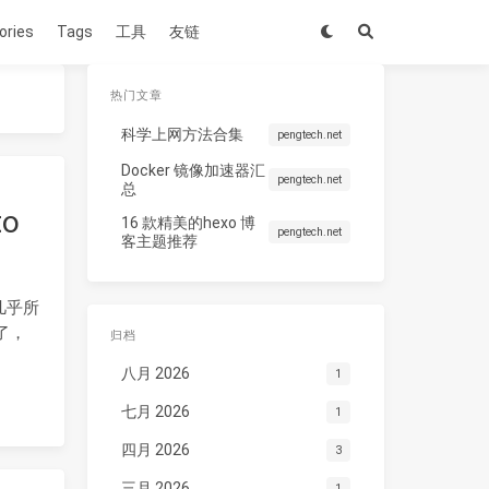
ories
Tags
工具
友链
热门文章
科学上网方法合集
pengtech.net
Docker 镜像加速器汇
pengtech.net
总
to
16 款精美的hexo 博
pengtech.net
客主题推荐
几乎所
了，
归档
八月 2026
1
七月 2026
1
四月 2026
3
三月 2026
1