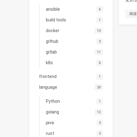
ansible
6
阅读
build tools
1
docker
13
github
3
gitlab
11
k8s
6
frontend
1
language
20
Python
1
golang
12
java
3
rust
3