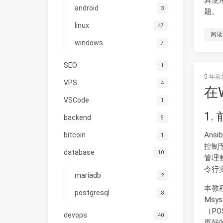
具使
android
3
题。
linux
47
阅读
windows
7
SEO
1
5 年前
VPS
4
在W
VSCode
1
1.
backend
5
An
bitcoin
1
控制节
database
10
管理
令行
mariadb
2
本教程
postgresql
8
Msy
（PO
devops
40
更好的