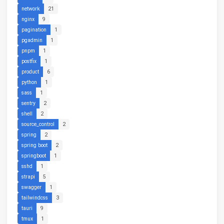
network
21
nginx
9
pagination
1
pgadmin
1
pnpm
1
postfix
1
product
6
python
1
sass
1
sentry
2
shell
2
source_control
2
spring
2
spring boot
2
springboot
1
sshd
1
strapi
5
swagger
1
tailwindcss
3
tauri
9
tmux
1