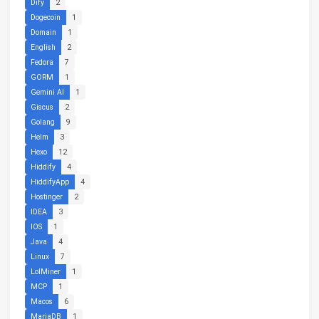
Dify
2
Dogecoin
1
Domain
1
English
2
Fedora
7
GORM
1
Gemini AI
1
Giscus
2
Golang
9
Helm
3
Hexo
12
Hiddify
4
HiddifyApp
4
Hostinger
2
IDEA
3
IOS
1
Java
4
Linux
7
LolMiner
1
MCP
1
Macos
6
MariaDB
1