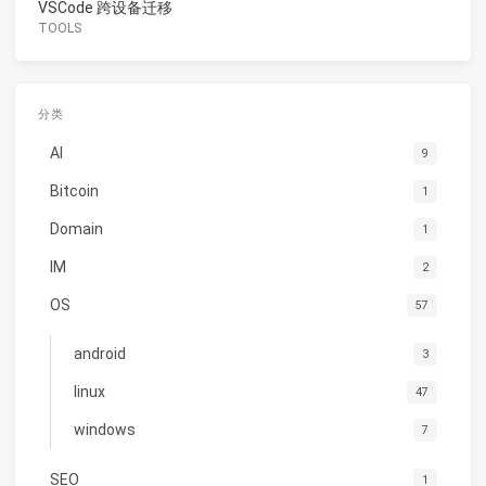
VSCode 跨设备迁移
TOOLS
分类
AI
9
Bitcoin
1
Domain
1
IM
2
OS
57
android
3
linux
47
windows
7
SEO
1