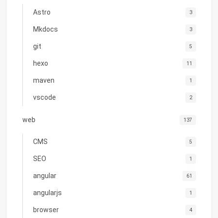
Astro
3
Mkdocs
3
git
5
hexo
11
maven
1
vscode
2
web
137
CMS
5
SEO
1
angular
61
angularjs
1
browser
4