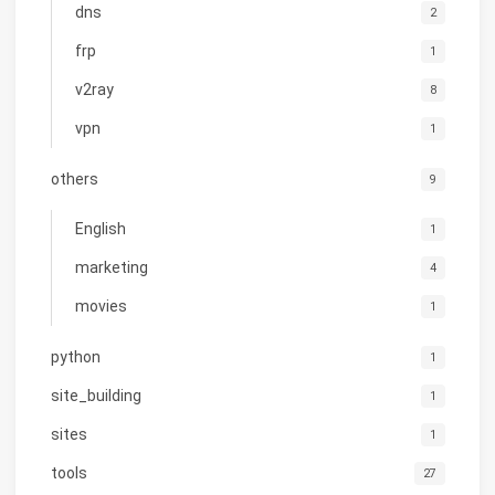
dns
2
frp
1
v2ray
8
vpn
1
others
9
English
1
marketing
4
movies
1
python
1
site_building
1
sites
1
tools
27