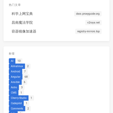
热门文章
科学上网宝典
docs.proxyguide.org
昌南魔法学院
v2raya.net
容器镜像加速器
registry-mirrors.top
标签
AI
10
Almalinux
2
Android
7
Angular
68
Ansible
6
Astro
3
CMS
1
Cherry-Studio
1
Codepilot
1
Comments
2