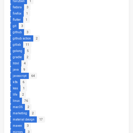
fail2ban
1
fedora
3
firefox
1
flutter
1
git
3
github
3
github action
2
gitlab
11
golang
5
gradle
2
html
4
java
9
javascript
64
k8s
6
less
1
life
2
linux
76
macOS
2
marketing
2
material design
17
maven
3
mirrors
3