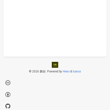
© 2026 鹏叔
Powered by
Hexo
&
Icarus