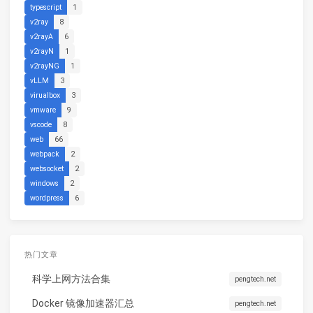
typescript
1
v2ray
8
v2rayA
6
v2rayN
1
v2rayNG
1
vLLM
3
virualbox
3
vmware
9
vscode
8
web
66
webpack
2
websocket
2
windows
2
wordpress
6
热门文章
科学上网方法合集
pengtech.net
Docker 镜像加速器汇总
pengtech.net