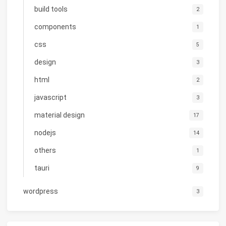
build tools
2
components
1
css
5
design
3
html
2
javascript
3
material design
17
nodejs
14
others
1
tauri
9
wordpress
3