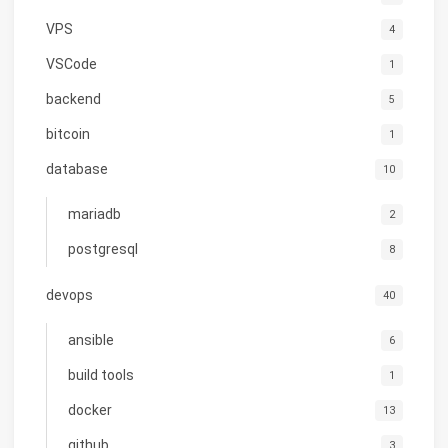
VPS
4
VSCode
1
backend
5
bitcoin
1
database
10
mariadb
2
postgresql
8
devops
40
ansible
6
build tools
1
docker
13
github
3