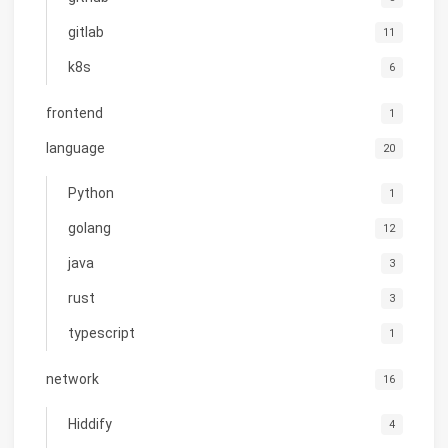
gitlab
11
k8s
6
frontend
1
language
20
Python
1
golang
12
java
3
rust
3
typescript
1
network
16
Hiddify
4