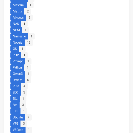
Material
1
Matrix
2
Mkdocs
3
NAS
1
NPM
1
Namesilo
1
Nodejs
15
OS
1
PHP
1
Prompt
1
Python
1
Qwen3
1
Redhat
6
Rust
4
SEO
3
SSL
1
Seo
3
TLS
1
Ubuntu
7
VPS
3
VSCode
1