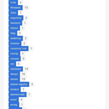
Vultr
5
Windows
13
Zoho
1
angularjs
2
backend
1
bitcoin
1
blog
5
bootstrap
2
browser
2
canonical link
1
chartjs
1
chrome
3
css
5
database
14
design
16
docker
13
docker-registry
3
dovecot
1
element-web
1
email
4
emlog
1