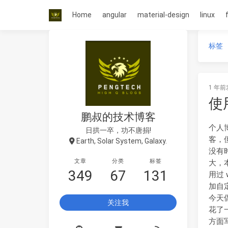
Home
angular
material-design
linux
标签
1 年前
使
鹏叔的技术博客
个人
日拱一卒，功不唐捐!
客，
Earth, Solar System, Galaxy.
没有
文章
分类
标签
大，
349
67
131
用过 
加自
今天
关注我
花了
方面