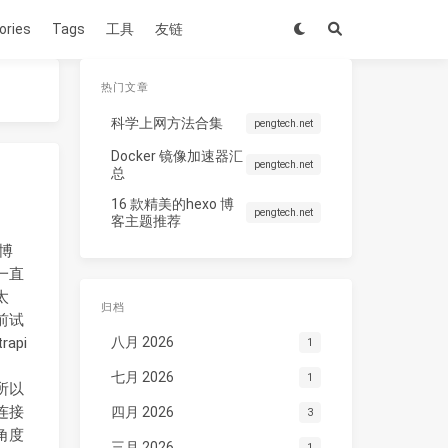
ories
Tags
工具
友链
热门文章
科学上网方法合集
pengtech.net
Docker 镜像加速器汇
pengtech.net
总
16 款精美的hexo 博
pengtech.net
客主题推荐
博
一直
太
归档
前试
api
八月 2026
1
七月 2026
1
所以
连接
四月 2026
3
角度
三月 2026
1