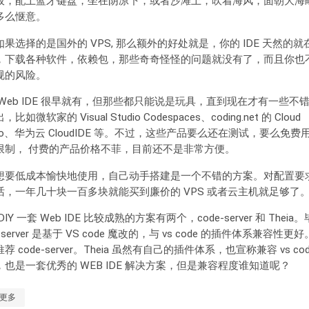
板，配上蓝牙键盘，坐在阴凉下，或者沙滩上，吹着海风，面朝大海
多么惬意。
如果选择的是国外的 VPS, 那么额外的好处就是，你的 IDE 天然的就
，下载各种软件，依赖包，那些奇奇怪怪的问题就没有了，而且你也
规的风险。
 Web IDE 很早就有，但那些都只能说是玩具，直到现在才有一些不
比如微软家的 Visual Studio Codespaces、coding.net 的 Cloud
dio、华为云 CloudIDE 等。不过，这些产品要么还在测试，要么免费
限制， 付费的产品价格不菲，目前还不是非常方便。
想要低成本愉快地使用，自己动手搭建是一个不错的方案。对配置要
话，一年几十块一百多块就能买到廉价的 VPS 或者云主机就足够了
DIY 一套 Web IDE 比较成熟的方案有两个，code-server 和 Theia
e-server 是基于 VS code 魔改的，与 vs code 的插件体系兼容性更
荐 code-server。Theia 虽然有自己的插件体系，也宣称兼容 vs cod
，也是一套优秀的 WEB IDE 解决方案，但是兼容程度谁知道呢？
更多