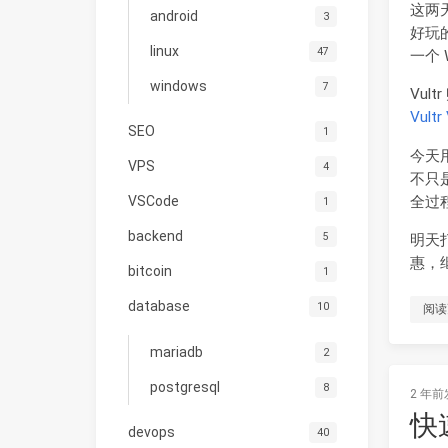
这两
android
3
好玩的
linux
47
一个 
windows
7
Vul
Vultr
SEO
1
今天用
VPS
4
不只
全过
VSCode
1
backend
5
明天打
惠，
bitcoin
1
database
10
阅读
mariadb
2
postgresql
8
2 年前
快速
devops
40