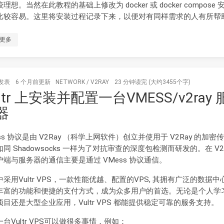
理想。当然在此教程的基础上修改为 docker 或 docker compose 
比较容易。这里将安装过程记录下来，以便对有同样需求的人有所帮
更多
发表
6 个月前
更新
NETWORK
/
V2RAY
23 分钟读完 (大约3455个字)
ltr 上安装并配置一台VMESS/v2ray 
器
ss 协议是由 V2Ray （科学上网软件）创立并使用于 V2Ray 的加密
同 Shadowsocks 一样为了对抗审查的深度包检测而研发的。在 V2
户端与服务器的通信主要是通过 VMess 协议通信。
采用Vultr VPS，一款性能优越、配置的VPS, 其拥有广泛的数据中
丰富的功能和便捷的支付方式，成为众多用户的首选。无论是个人学
项目还是大型企业应用，Vultr VPS 都能提供稳定可靠的服务支持。
台Vultr VPS可以做很多事情，例如：