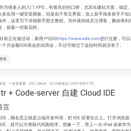
作为很多人的入门 VPS，有着良好的口碑，尤其在建站方面，稳定。Vu
众多应用一键安装模板，但是由于英文界面，加上新手很多新手不知
操作，这里写下详细新手图文教程。另外请持续关注博客，鹏叔将利
惠，探索一些新花样。
tr 目前正在做活动，新用户访问
https://www.vultr.com
进行注册，可以
一个月金额300美金的试用金，不过可能过了这段时间就没有了。
更多
发表
1 年前
更新
OS
/
LINUX
10 分钟读完 (大约1558个字)
ltr + Code-server 自建 Cloud IDE
 前言
b IDE，顾名思义就是云端开发环境，把 IDE 部署在云上。打开浏览器
 IDE，就可以方便敲代码跑程序。想象一下，带上一台 iPad 或者华