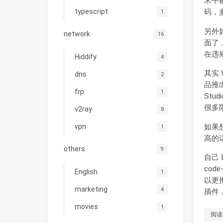
米平
typescript
码，
1
另外
network
16
面了
在违
Hiddify
4
其实
dns
2
品推出，
frp
1
Stu
很多
v2ray
8
如果
vpn
1
高的
others
9
自己 
cod
English
1
以更推
marketing
4
插件
movies
1
阅读