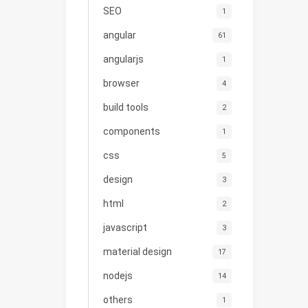
SEO
1
angular
61
angularjs
1
browser
4
build tools
2
components
1
css
5
design
3
html
2
javascript
3
material design
17
nodejs
14
others
1