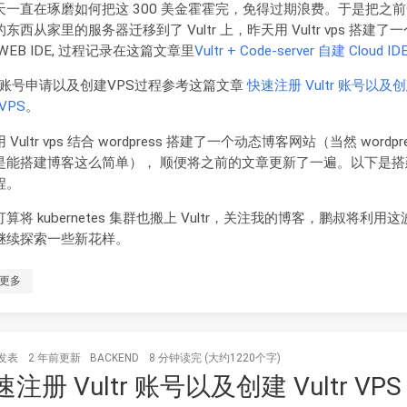
天一直在琢磨如何把这 300 美金霍霍完，免得过期浪费。于是把之
东西从家里的服务器迁移到了 Vultr 上，昨天用 Vultr vps 搭建了
WEB IDE, 过程记录在这篇文章里
Vultr + Code-server 自建 Cloud ID
tr 账号申请以及创建VPS过程参考这篇文章
快速注册 Vultr 账号以及
 VPS
。
 Vultr vps 结合 wordpress 搭建了一个动态博客网站（当然 wordpr
是能搭建博客这么简单）， 顺便将之前的文章更新了一遍。以下是搭
程。
算将 kubernetes 集群也搬上 Vultr，关注我的博客，鹏叔将利用
继续探索一些新花样。
更多
发表
2 年前
更新
BACKEND
8 分钟读完 (大约1220个字)
注册 Vultr 账号以及创建 Vultr VPS