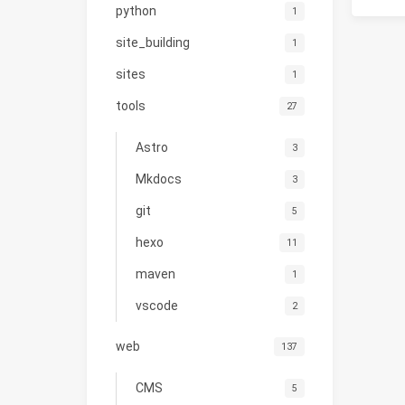
python
1
site_building
1
sites
1
tools
27
Astro
3
Mkdocs
3
git
5
hexo
11
maven
1
vscode
2
web
137
CMS
5