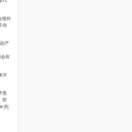
敲代
在墙外
不存
错的产
用会有
求不
。
。毕竟
好。所
e 的