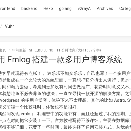
frontend
backend
Hexo
golang
v2rayA
Archives
Categ
Vultr
发表
1 年前
更新
SITE_BUILDING
11 分钟读完 (大约1687个字)
用 Emlog 搭建一款多用户博客系统
博客早就玩得有点腻了， 独乐乐不如众乐乐，自己也写了一个多用户
但是集成在一个比较大的系统里面，一直想把它分拆出来进行，但是
时间和精力去做，考虑到更加没有时间去做推广。花费时间意义又不
本着想吃鱼不必去养鱼的想法，一直在寻找一款开源的解决方案。之
wordpress 的多用户博客，体验下来不太理想。其他的比如 Astro, Str
定义前端一个比较耗时，体验也不是很好。
偶然间发现 emlog，我理想中的功能都有，而且还超过了我的预期。
一点点时间把它安装了一下。官方教程写得不够详细，主要在数据库
写得不够详细，花费了一些时间，最终选择了通用安装方式，从我的