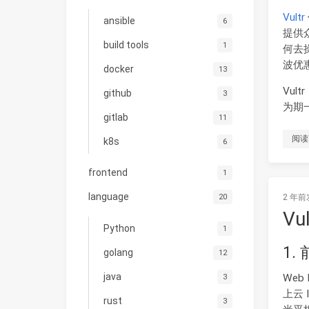
Vultr
ansible
6
提供
build tools
1
何去
波优
docker
13
Vul
github
3
为期
gitlab
11
阅读
k8s
6
frontend
1
language
2 年前
20
Vu
Python
1
1.
golang
12
java
We
3
上云
rust
3