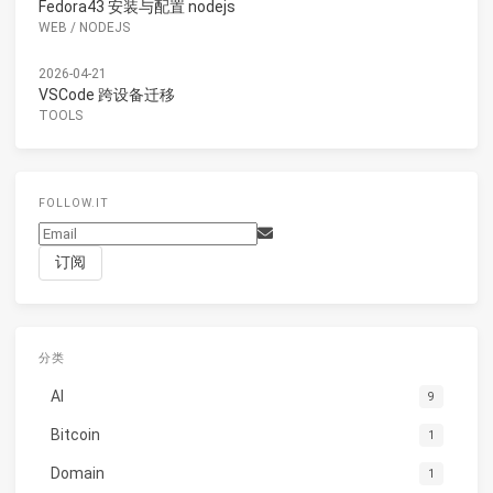
Fedora43 安装与配置 nodejs
WEB
/
NODEJS
2026-04-21
VSCode 跨设备迁移
TOOLS
FOLLOW.IT
分类
AI
9
Bitcoin
1
Domain
1