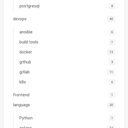
postgresql
8
devops
40
ansible
6
build tools
1
docker
13
github
3
gitlab
11
k8s
6
frontend
1
language
20
Python
1
golang