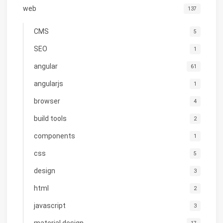
web
137
CMS
5
SEO
1
angular
61
angularjs
1
browser
4
build tools
2
components
1
css
5
design
3
html
2
javascript
3
material design