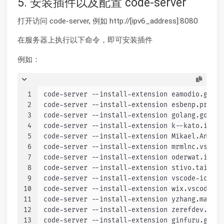
5. 安装插件以及配置 code-server
打开访问 code-server, 例如 http://[ipv6_address]:8080
在服务器上执行以下命令，即可安装插件
例如：
1
code-server --install-extension eamodio.gitle
2
code-server --install-extension esbenp.pretti
3
code-server --install-extension golang.go
4
code-server --install-extension k--kato.intel
5
code-server --install-extension Mikael.Angula
6
code-server --install-extension mrmlnc.vscode
7
code-server --install-extension oderwat.inden
8
code-server --install-extension stivo.tailwin
9
code-server --install-extension vscode-icons-
10
code-server --install-extension wix.vscode-im
11
code-server --install-extension yzhang.markdo
12
code-server --install-extension zerefdev.todo
13
code-server --install-extension ginfuru.ginfu