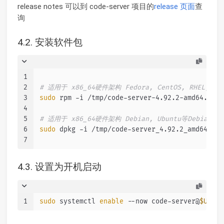
release notes 可以到 code-server 项目的
release 页面
查
询
4.2. 安装软件包
1
2
# 适用于 x86_64硬件架构 Fedora, CentOS, RHEL, S
3
sudo
 rpm -i /tmp/code-server-4.92.2-amd64.rpm
4
5
# 适用于 x86_64硬件架构 Debian, Ubuntu等Debian
6
sudo
 dpkg -i /tmp/code-server_4.92.2_amd64.deb
7
4.3. 设置为开机启动
1
sudo
 systemctl 
enable
 --now code-server@
$USER