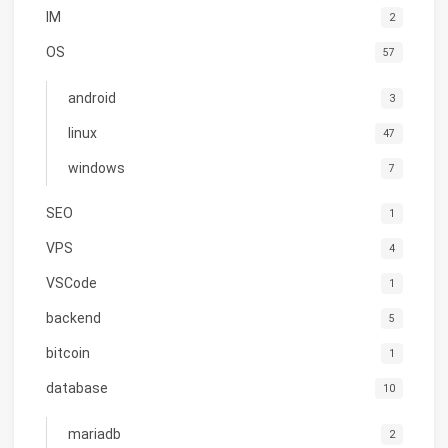
IM
2
OS
57
android
3
linux
47
windows
7
SEO
1
VPS
4
VSCode
1
backend
5
bitcoin
1
database
10
mariadb
2