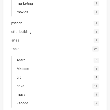
marketing
4
movies
1
python
1
site_building
1
sites
1
tools
27
Astro
3
Mkdocs
3
git
5
hexo
11
maven
1
vscode
2