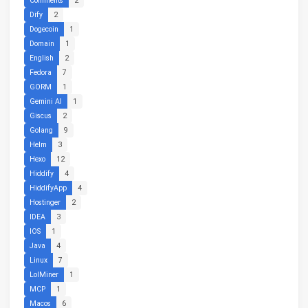
Comments
2
Dify
2
Dogecoin
1
Domain
1
English
2
Fedora
7
GORM
1
Gemini AI
1
Giscus
2
Golang
9
Helm
3
Hexo
12
Hiddify
4
HiddifyApp
4
Hostinger
2
IDEA
3
IOS
1
Java
4
Linux
7
LolMiner
1
MCP
1
Macos
6