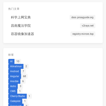
热门文章
科学上网宝典
docs.proxyguide.org
昌南魔法学院
v2raya.net
容器镜像加速器
registry-mirrors.top
标签
AI
10
Almalinux
2
Android
7
Angular
68
Ansible
6
Astro
3
CMS
1
Cherry-Studio
1
Codepilot
1