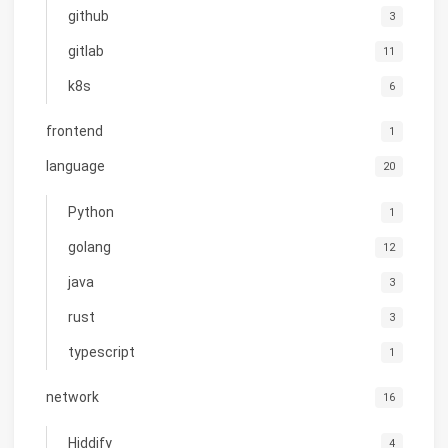
github
3
gitlab
11
k8s
6
frontend
1
language
20
Python
1
golang
12
java
3
rust
3
typescript
1
network
16
Hiddify
4