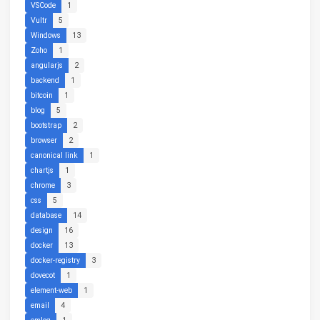
VSCode
1
Vultr
5
Windows
13
Zoho
1
angularjs
2
backend
1
bitcoin
1
blog
5
bootstrap
2
browser
2
canonical link
1
chartjs
1
chrome
3
css
5
database
14
design
16
docker
13
docker-registry
3
dovecot
1
element-web
1
email
4