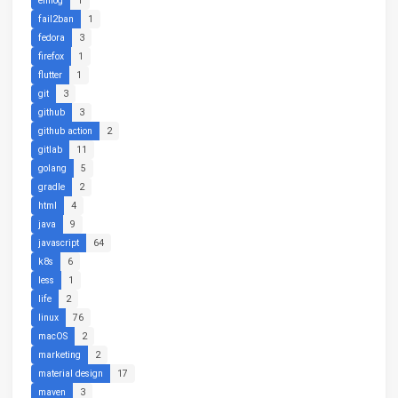
emlog
1
fail2ban
1
fedora
3
firefox
1
flutter
1
git
3
github
3
github action
2
gitlab
11
golang
5
gradle
2
html
4
java
9
javascript
64
k8s
6
less
1
life
2
linux
76
macOS
2
marketing
2
material design
17
maven
3