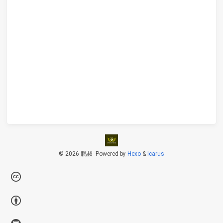
© 2026 鹏叔
Powered by
Hexo
&
Icarus