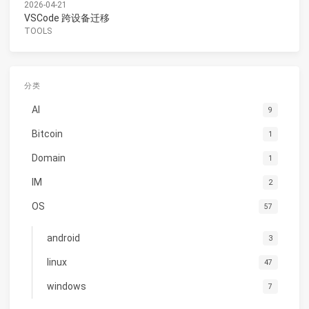
2026-04-21
VSCode 跨设备迁移
TOOLS
分类
AI
9
Bitcoin
1
Domain
1
IM
2
OS
57
android
3
linux
47
windows
7