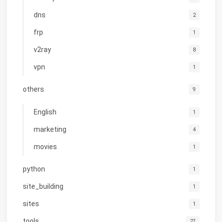
dns
2
frp
1
v2ray
8
vpn
1
others
9
English
1
marketing
4
movies
1
python
1
site_building
1
sites
1
tools
27