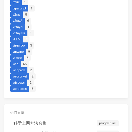
tmux
1
typescript
1
v2ray
8
v2rayA
6
v2rayN
1
v2rayNG
1
vLLM
3
virualbox
3
vmware
9
vscode
8
web
66
webpack
2
websocket
2
windows
2
wordpress
6
热门文章
科学上网方法合集
pengtech.net