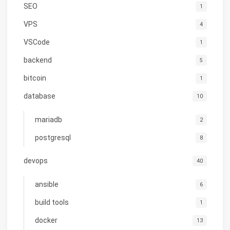
SEO
1
VPS
4
VSCode
1
backend
5
bitcoin
1
database
10
mariadb
2
postgresql
8
devops
40
ansible
6
build tools
1
docker
13