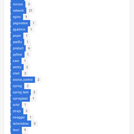
mirrors
3
network
21
nginx
9
pagination
1
pgadmin
1
pnpm
1
postfix
1
product
6
python
1
sass
1
sentry
2
shell
2
source_control
2
spring
2
spring boot
2
springboot
1
sshd
1
strapi
5
swagger
1
tailwindcss
3
tauri
9