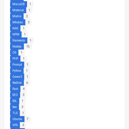
MariaDB
1
Material
1
Matrix
2
Mkdocs
3
NAS
1
NPM
1
Namesilo
1
Nodejs
15
OS
1
PHP
1
Prompt
1
Python
1
Qwen3
1
Redhat
6
Rust
4
SEO
3
SSL
1
Seo
3
TLS
1
Ubuntu
7
VPS
3