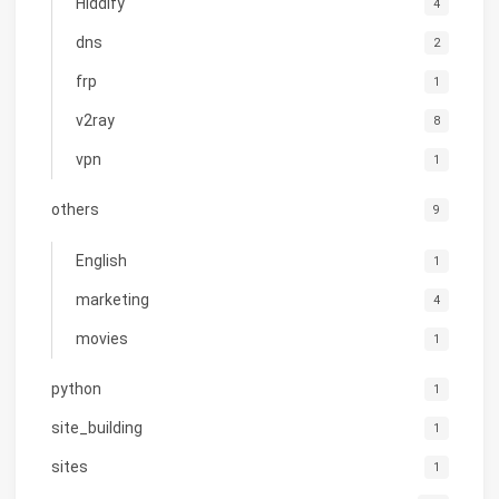
Hiddify
4
dns
2
frp
1
v2ray
8
vpn
1
others
9
English
1
marketing
4
movies
1
python
1
site_building
1
sites
1