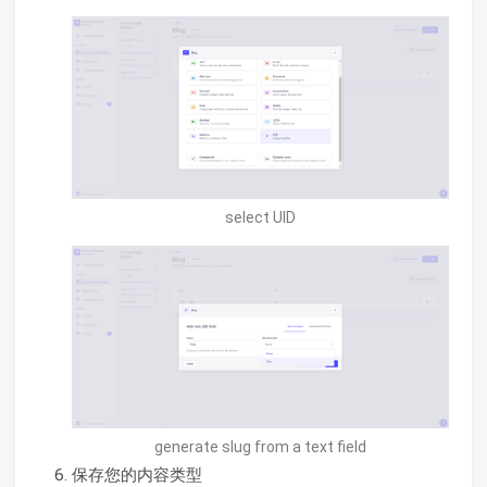
select UID
generate slug from a text field
保存您的内容类型