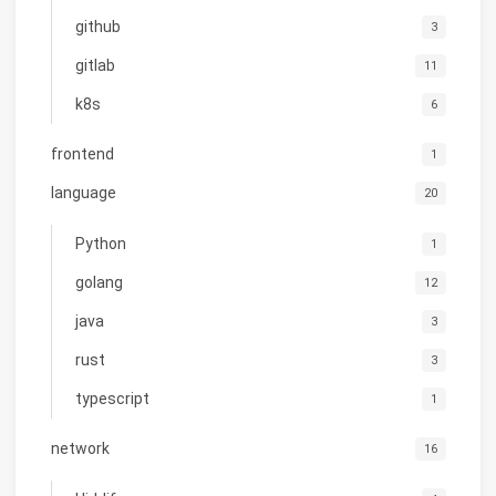
github
3
gitlab
11
k8s
6
frontend
1
language
20
Python
1
golang
12
java
3
rust
3
typescript
1
network
16