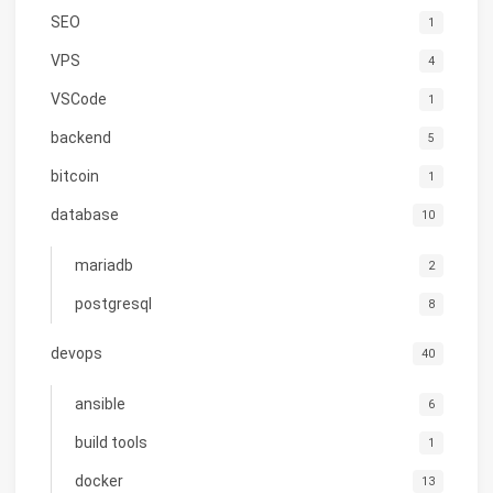
SEO
1
VPS
4
VSCode
1
backend
5
bitcoin
1
database
10
mariadb
2
postgresql
8
devops
40
ansible
6
build tools
1
docker
13