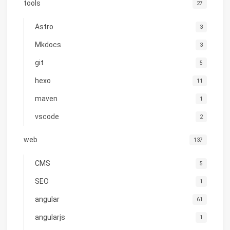
tools
27
Astro
3
Mkdocs
3
git
5
hexo
11
maven
1
vscode
2
web
137
CMS
5
SEO
1
angular
61
angularjs
1