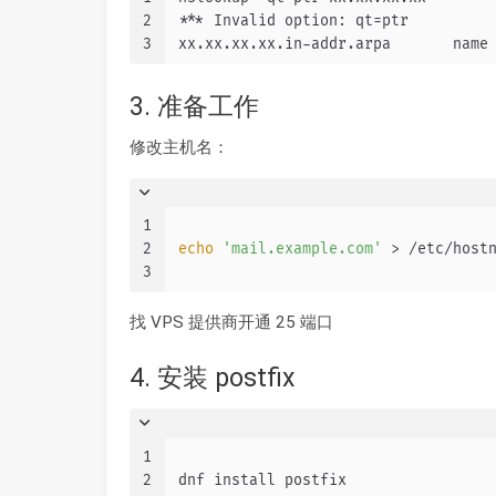
2
*** Invalid option: qt=ptr
3
xx.xx.xx.xx.in-addr.arpa       name
3. 准备工作
修改主机名：
1
2
echo
'mail.example.com'
 > /etc/host
3
找 VPS 提供商开通 25 端口
4. 安装 postfix
1
2
dnf install postfix