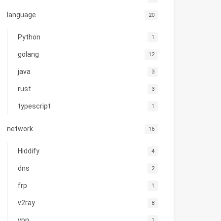
language
20
Python
1
golang
12
java
3
rust
3
typescript
1
network
16
Hiddify
4
dns
2
frp
1
v2ray
8
vpn
1