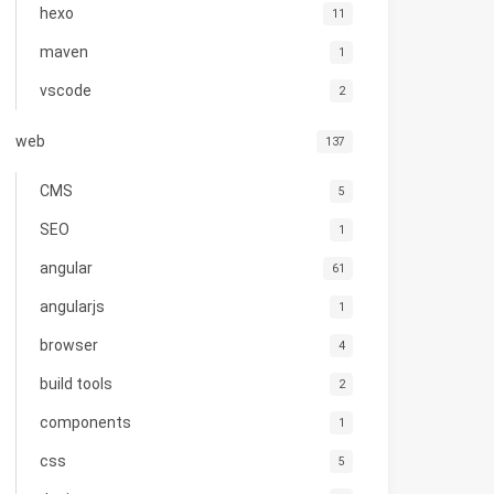
hexo
11
maven
1
vscode
2
web
137
CMS
5
SEO
1
angular
61
angularjs
1
browser
4
build tools
2
components
1
css
5