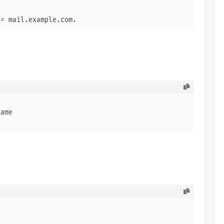
 = mail.example.com.
name