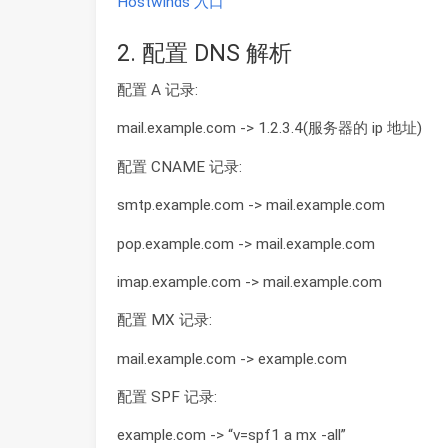
Hostwinds 入口
2. 配置 DNS 解析
配置 A 记录:
mail.example.com -> 1.2.3.4(服务器的 ip 地址)
配置 CNAME 记录:
smtp.example.com -> mail.example.com
pop.example.com -> mail.example.com
imap.example.com -> mail.example.com
配置 MX 记录:
mail.example.com -> example.com
配置 SPF 记录:
example.com -> “v=spf1 a mx -all”