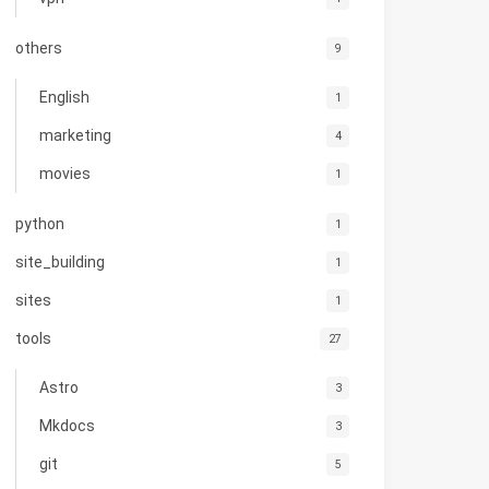
others
9
English
1
marketing
4
movies
1
python
1
site_building
1
sites
1
tools
27
Astro
3
Mkdocs
3
git
5