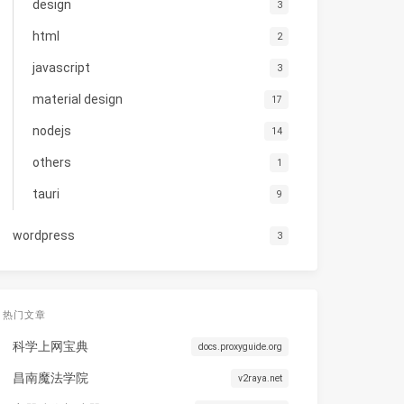
design
3
html
2
javascript
3
material design
17
nodejs
14
others
1
tauri
9
wordpress
3
热门文章
科学上网宝典
docs.proxyguide.org
昌南魔法学院
v2raya.net