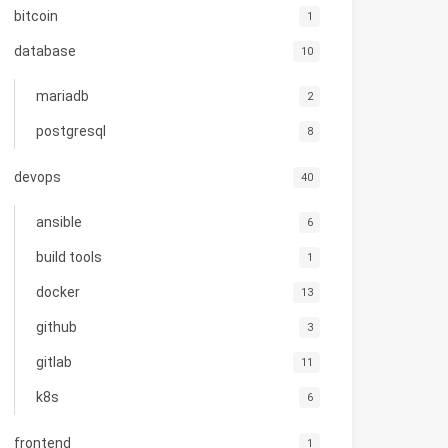
bitcoin
1
database
10
mariadb
2
postgresql
8
devops
40
ansible
6
build tools
1
docker
13
github
3
gitlab
11
k8s
6
frontend
1