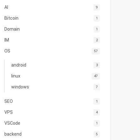
AI
9
Bitcoin
1
Domain
1
IM
2
OS
57
android
3
linux
47
windows
7
SEO
1
VPS
4
VSCode
1
backend
5