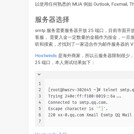
以使用任何熟悉的 MUA 例如 Outlook, Foxmail, Thu
服务器选择
smtp 服务需要服务器开放 25 端口，目前市面开
客服， 需要入金一定数量的金额作为按金，一旦
听和摸索，才找到了一家适合作为邮件服务器的 VP
Hostwinds
是海外商家，所以云服务器限制很少，其云
25 端口，本人测试结果如下：
1
2
[root@hwsrv-302645 ~]# telnet smtp.
3
Trying 240e:ff:f100:8019::6a...
4
Connected to smtp.qq.com.
5
Escape character is 
'^]'
.
6
220 xx-0.qq.com Xmail Esmtp QQ Mail
7