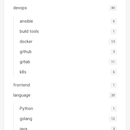
devops
40
ansible
6
build tools
1
docker
13
github
3
gitlab
11
k8s
6
frontend
1
language
20
Python
1
golang
12
java
3