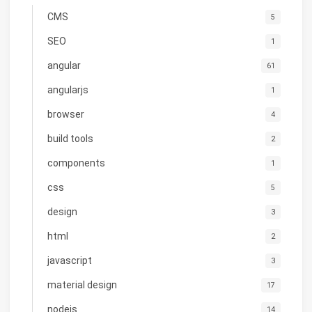
CMS
5
SEO
1
angular
61
angularjs
1
browser
4
build tools
2
components
1
css
5
design
3
html
2
javascript
3
material design
17
nodejs
14