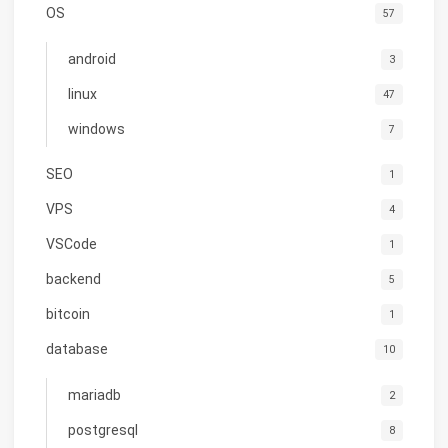
OS
57
android
3
linux
47
windows
7
SEO
1
VPS
4
VSCode
1
backend
5
bitcoin
1
database
10
mariadb
2
postgresql
8