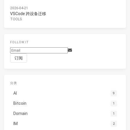
2026-04-21
VSCode 跨设备迁移
TOOLS
FOLLOW.IT
分类
AI
9
Bitcoin
1
Domain
1
IM
2