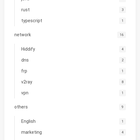
rust
3
typescript
1
network
16
Hiddify
4
dns
2
frp
1
v2ray
8
vpn
1
others
9
English
1
marketing
4