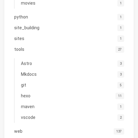
movies
1
python
1
site_building
1
sites
1
tools
27
Astro
3
Mkdocs
3
git
5
hexo
11
maven
1
vscode
2
web
137