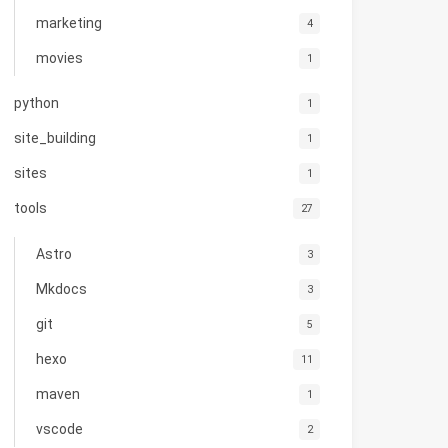
marketing
4
movies
1
python
1
site_building
1
sites
1
tools
27
Astro
3
Mkdocs
3
git
5
hexo
11
maven
1
vscode
2