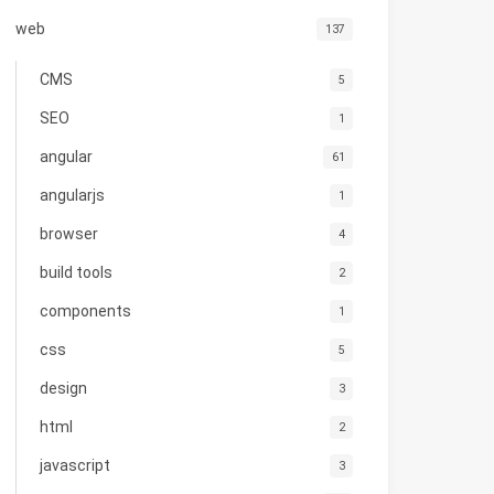
web
137
CMS
5
SEO
1
angular
61
angularjs
1
browser
4
build tools
2
components
1
css
5
design
3
html
2
javascript
3