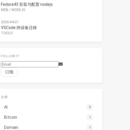
Fedora43 安装与配置 nodejs
WEB
/
NODEJS
2026-04-21
VSCode 跨设备迁移
TOOLS
FOLLOW.IT
分类
AI
9
Bitcoin
1
Domain
1