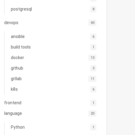
postgresql
8
devops
40
ansible
6
build tools
1
docker
13
github
3
gitlab
11
k8s
6
frontend
1
language
20
Python
1