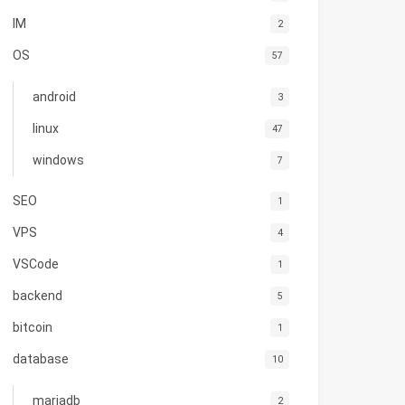
IM
2
OS
57
android
3
linux
47
windows
7
SEO
1
VPS
4
VSCode
1
backend
5
bitcoin
1
database
10
mariadb
2