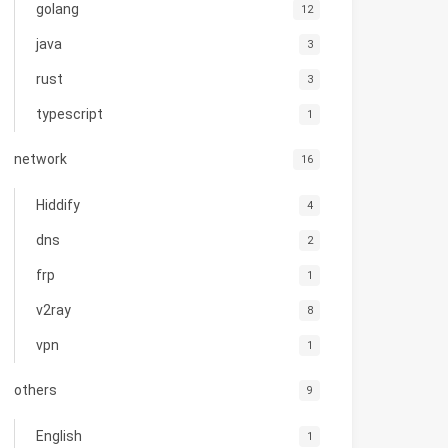
golang
12
java
3
rust
3
typescript
1
network
16
Hiddify
4
dns
2
frp
1
v2ray
8
vpn
1
others
9
English
1