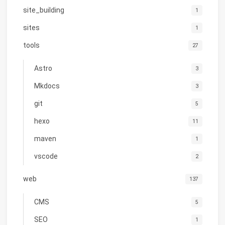
site_building
1
sites
1
tools
27
Astro
3
Mkdocs
3
git
5
hexo
11
maven
1
vscode
2
web
137
CMS
5
SEO
1