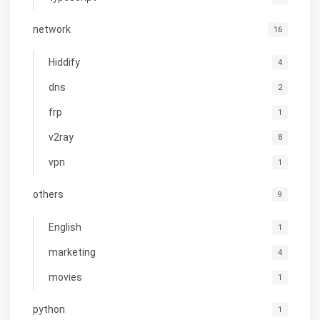
network
16
Hiddify
4
dns
2
frp
1
v2ray
8
vpn
1
others
9
English
1
marketing
4
movies
1
python
1