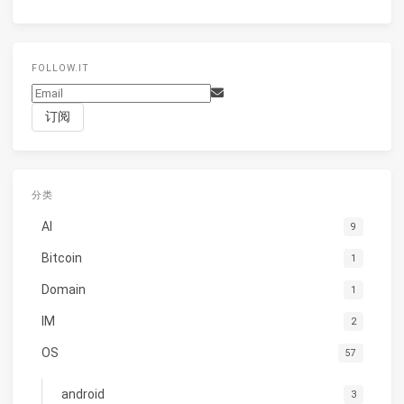
FOLLOW.IT
分类
AI
9
Bitcoin
1
Domain
1
IM
2
OS
57
android
3