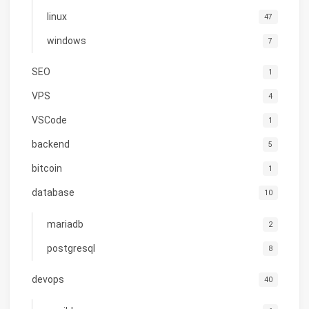
linux
47
windows
7
SEO
1
VPS
4
VSCode
1
backend
5
bitcoin
1
database
10
mariadb
2
postgresql
8
devops
40