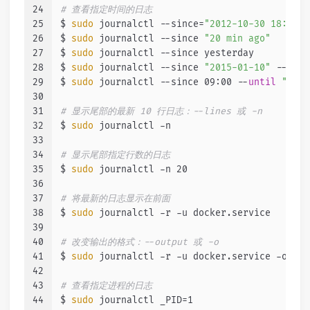
24
# 查看指定时间的日志
25
$ 
sudo
 journalctl --since=
"2012-10-30 18:17:1
26
$ 
sudo
 journalctl --since 
"20 min ago"
27
$ 
sudo
 journalctl --since yesterday
28
$ 
sudo
 journalctl --since 
"2015-01-10"
 --
unti
29
$ 
sudo
 journalctl --since 09:00 --
until
"1 ho
30
31
# 显示尾部的最新 10 行日志：--lines 或 -n
32
$ 
sudo
 journalctl -n
33
34
# 显示尾部指定行数的日志
35
$ 
sudo
 journalctl -n 20
36
37
# 将最新的日志显示在前面
38
$ 
sudo
 journalctl -r -u docker.service
39
40
# 改变输出的格式：--output 或 -o
41
$ 
sudo
 journalctl -r -u docker.service -o jso
42
43
# 查看指定进程的日志
44
$ 
sudo
 journalctl _PID=1