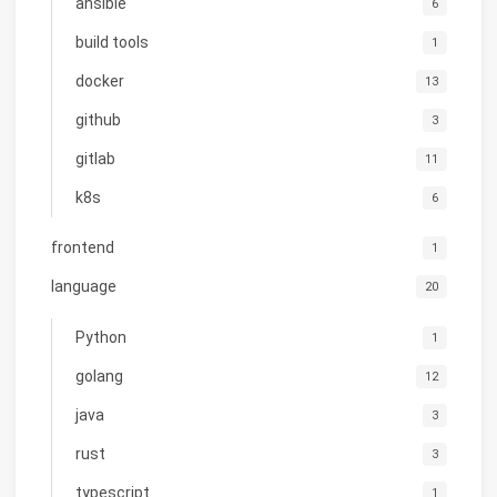
ansible
6
build tools
1
docker
13
github
3
gitlab
11
k8s
6
frontend
1
language
20
Python
1
golang
12
java
3
rust
3
typescript
1