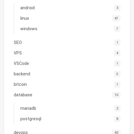
android
3
linux
47
windows
7
SEO
1
VPS
4
VSCode
1
backend
5
bitcoin
1
database
10
mariadb
2
postgresql
8
devops
40