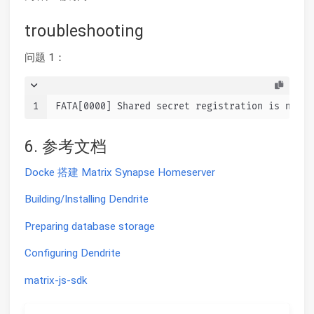
troubleshooting
问题 1：
1
FATA[0000] Shared secret registration is not e
6. 参考文档
Docke 搭建 Matrix Synapse Homeserver
Building/Installing Dendrite
Preparing database storage
Configuring Dendrite
matrix-js-sdk