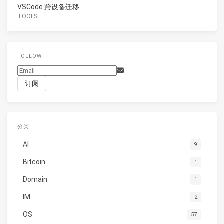
VSCode 跨设备迁移
TOOLS
FOLLOW.IT
分类
AI
9
Bitcoin
1
Domain
1
IM
2
OS
57