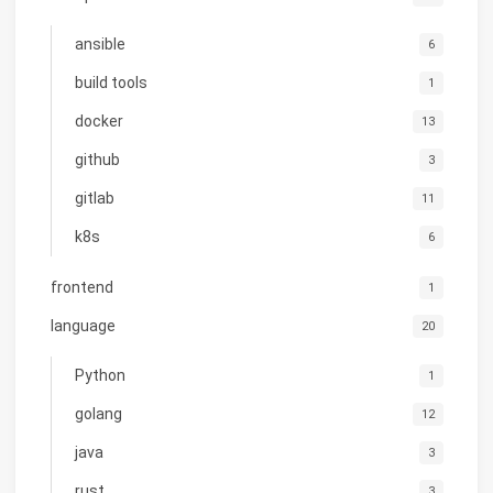
ansible
6
build tools
1
docker
13
github
3
gitlab
11
k8s
6
frontend
1
language
20
Python
1
golang
12
java
3
rust
3