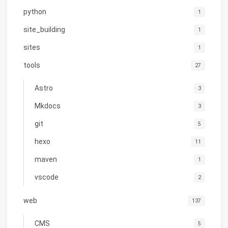
python
1
site_building
1
sites
1
tools
27
Astro
3
Mkdocs
3
git
5
hexo
11
maven
1
vscode
2
web
137
CMS
5