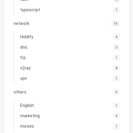
typescript
1
network
16
Hiddify
4
dns
2
frp
1
v2ray
8
vpn
1
others
9
English
1
marketing
4
movies
1