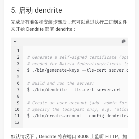
5. 启动 dendrite
完成所有准备和安装步骤后，您可以通过执行二进制文件
来开始 Dendrite 部署 dendrite：
1
2
# Generate a self-signed certificate (optiona
3
# needed for Matrix federation/clients to wor
4
$ ./bin/generate-keys --tls-cert server.crt -
5
6
# Build and run the server:
7
$ ./bin/dendrite --tls-cert server.crt --tls-
8
9
# Create an user account (add -admin for an a
10
# Specify the localpart only, e.g. 'alice' fo
11
$ ./bin/create-account --config dendrite.yaml
12
默认情况下，Dendrite 将在端口 8008 上监听 HTTP。如