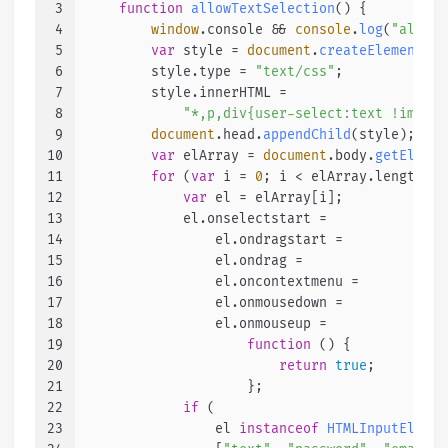
3
function
allowTextSelection
(
) {
4
window
.
console
 && 
console
.
log
(
"allowT
5
var
 style = 
document
.
createElement
(
"s
6
        style.
type
 = 
"text/css"
;
7
        style.
innerHTML
 =
8
"*,p,div{user-select:text !import
9
document
.
head
.
appendChild
(style);
10
var
 elArray = 
document
.
body
.
getElemen
11
for
 (
var
 i = 
0
; i < elArray.
length
; i
12
var
 el = elArray[i];
13
            el.
onselectstart
 =
14
                el.
ondragstart
 =
15
                el.
ondrag
 =
16
                el.
oncontextmenu
 =
17
                el.
onmousedown
 =
18
                el.
onmouseup
 =
19
function
 (
) {
20
return
true
;
21
                    };
22
if
 (
23
                el 
instanceof
HTMLInputElemen