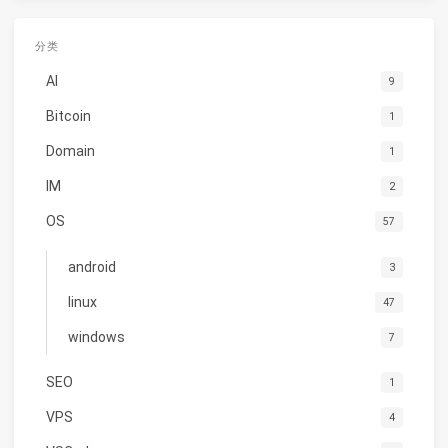
分类
AI
9
Bitcoin
1
Domain
1
IM
2
OS
57
android
3
linux
47
windows
7
SEO
1
VPS
4