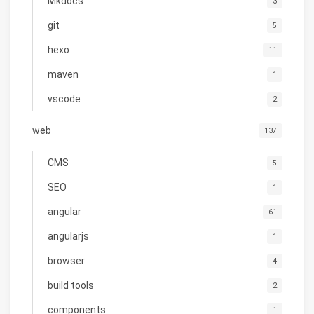
Mkdocs
3
git
5
hexo
11
maven
1
vscode
2
web
137
CMS
5
SEO
1
angular
61
angularjs
1
browser
4
build tools
2
components
1