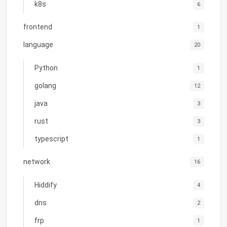
k8s
6
frontend
1
language
20
Python
1
golang
12
java
3
rust
3
typescript
1
network
16
Hiddify
4
dns
2
frp
1