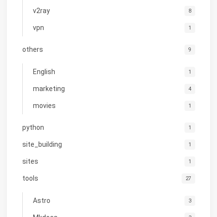
v2ray
8
vpn
1
others
9
English
1
marketing
4
movies
1
python
1
site_building
1
sites
1
tools
27
Astro
3