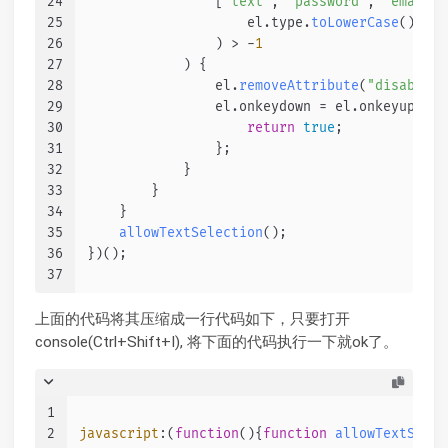
24
                [
"text"
, 
"password"
, 
"email"
,
25
                    el.
type
.
toLowerCase
()
26
                ) > -
1
27
            ) {
28
                el.
removeAttribute
(
"disabled"
29
                el.
onkeydown
 = el.
onkeyup
 = 
f
30
return
true
;
31
                };
32
            }
33
        }
34
    }
35
allowTextSelection
();
36
})();
37
上面的代码将其压缩成一行代码如下，只要打开
console(Ctrl+Shift+I), 将下面的代码执行一下就ok了。
1
2
javascript
:(
function
(
){
function
allowTextSelec