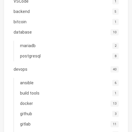
VSCode
1
backend
5
bitcoin
1
database
10
mariadb
2
postgresql
8
devops
40
ansible
6
build tools
1
docker
13
github
3
gitlab
11