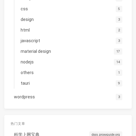
css
5
design
3
html
2
javascript
3
material design
17
nodejs
14
others
1
tauri
9
wordpress
3
热门文章
科学上网宝典
docs.proxyguide.org