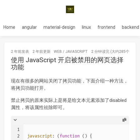
Home
angular
material-design
linux
frontend
backend
2 年前
发表
2 年前
更新
WEB
/
JAVASCRIPT
2 分钟读完 (大约285个字)
使用 JavaScript 开启被禁用的网页选择
功能
现在有很多的网站关闭了拷贝功能，下面介绍一种方法，
将拷贝功能打开。
禁止拷贝的原来实际上是将是给文本元素添加了disabled
属性，将该属性祛除即可。
1
2
javascript
: (
function
 (
) {