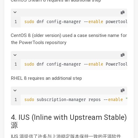
CentOS Steam 8 requires an additional step
1
sudo
 dnf config-manager --
enable
 powertools
CentOS 8 (older version) used a case sensitive name for
the PowerTools repository
1
sudo
 dnf config-manager --
enable
 PowerTools
RHEL 8 requires an additional step
1
sudo
 subscription-manager repos --
enable
"code
4. IUS (Inline with Upstream Stable)
源
IUS 源提供了许多与上游稳定版本保持一致的开源软件