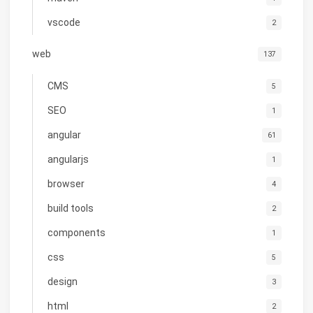
vscode
2
web
137
CMS
5
SEO
1
angular
61
angularjs
1
browser
4
build tools
2
components
1
css
5
design
3
html
2