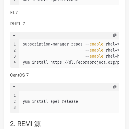
2
dnf install epel-release
EL7
RHEL 7
1
subscription-manager repos --
enable
 rhel-*-opt
2
                           --
enable
 rhel-*-ext
3
                           --
enable
 rhel-ha-fo
4
yum install https://dl.fedoraproject.org/pub/e
CentOS 7
1
2
yum install epel-release
3
2. REMI 源