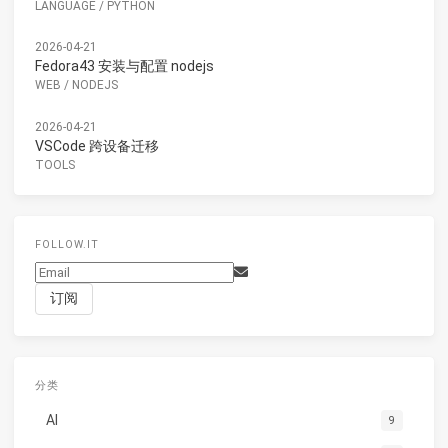
LANGUAGE
/
PYTHON
2026-04-21
Fedora43 安装与配置 nodejs
WEB
/
NODEJS
2026-04-21
VSCode 跨设备迁移
TOOLS
FOLLOW.IT
分类
AI
9