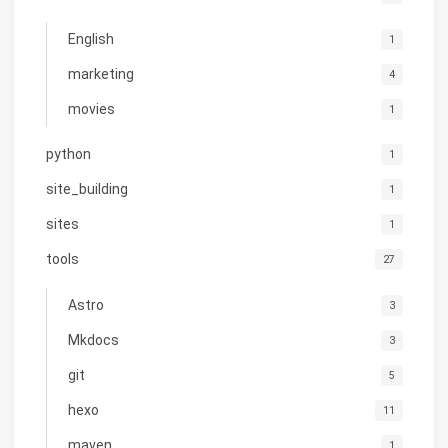
English
1
marketing
4
movies
1
python
1
site_building
1
sites
1
tools
27
Astro
3
Mkdocs
3
git
5
hexo
11
maven
1