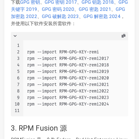
下载
GPG 密钥
、
GPG 密钥 2017
、
GPG 钥匙 2018
、
GPG
关键字 2019
、
GPG 密码 2020
、
GPG 密匙 2021
、
GPG
加密匙 2022
、
GPG 破解匙 2023
、
GPG 解密匙 2024
，
并使用以下软件安装所需软件：
1
2
rpm --import RPM-GPG-KEY-remi
3
rpm --import RPM-GPG-KEY-remi2017
4
rpm --import RPM-GPG-KEY-remi2018
5
rpm --import RPM-GPG-KEY-remi2019
6
rpm --import RPM-GPG-KEY-remi2020
7
rpm --import RPM-GPG-KEY-remi2021
8
rpm --import RPM-GPG-KEY-remi2022
9
rpm --import RPM-GPG-KEY-remi2023
10
rpm --import RPM-GPG-KEY-remi2024
11
3. RPM Fusion 源