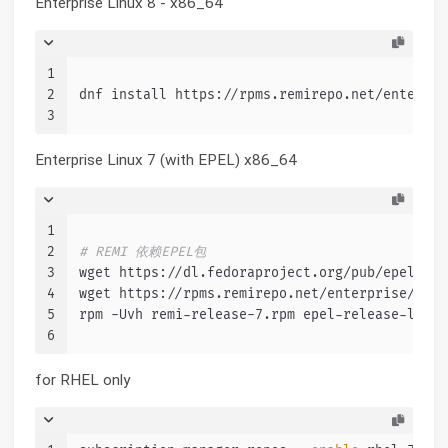
Enterprise Linux 8 - x86_64
1
2
dnf install https://rpms.remirepo.net/enterpri
3
Enterprise Linux 7 (with EPEL) x86_64
1
2
# REMI 依赖EPEL包
3
wget https://dl.fedoraproject.org/pub/epel/epe
4
wget https://rpms.remirepo.net/enterprise/remi
5
rpm -Uvh remi-release-7.rpm epel-release-lates
6
for RHEL only