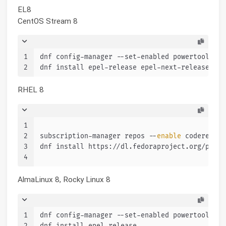
EL8
CentOS Stream 8
1
dnf config-manager --set-enabled powertools
2
dnf install epel-release epel-next-release
RHEL 8
1
2
subscription-manager repos --
enable
 codeready-
3
dnf install https://dl.fedoraproject.org/pub/e
4
AlmaLinux 8, Rocky Linux 8
1
dnf config-manager --set-enabled powertools