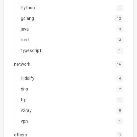
Python
1
golang
12
java
3
rust
3
typescript
1
network
16
Hiddify
4
dns
2
frp
1
v2ray
8
vpn
1
others
9