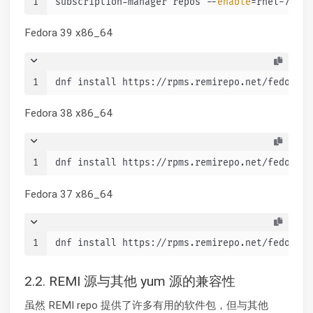
1
subscription-manager repos --
enable
=rhel-7-ser
Fedora 39 x86_64
1
dnf install https://rpms.remirepo.net/fedora/r
Fedora 38 x86_64
1
dnf install https://rpms.remirepo.net/fedora/r
Fedora 37 x86_64
1
dnf install https://rpms.remirepo.net/fedora/r
2.2. REMI 源与其他 yum 源的兼容性
虽然 REMI repo 提供了许多有用的软件包，但与其他