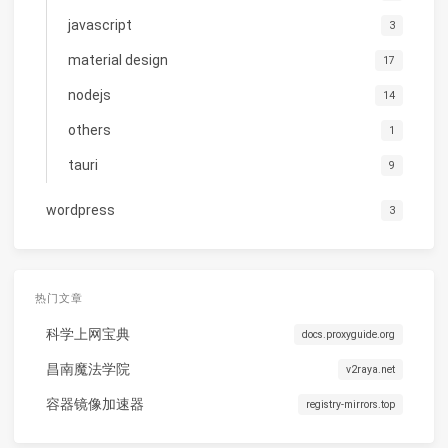
javascript
3
material design
17
nodejs
14
others
1
tauri
9
wordpress
3
热门文章
科学上网宝典
docs.proxyguide.org
昌南魔法学院
v2raya.net
容器镜像加速器
registry-mirrors.top