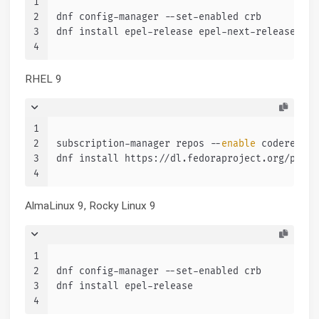
1
2
dnf config-manager --set-enabled crb
3
dnf install epel-release epel-next-release
4
RHEL 9
1
2
subscription-manager repos --
enable
 codeready-
3
dnf install https://dl.fedoraproject.org/pub/e
4
AlmaLinux 9, Rocky Linux 9
1
2
dnf config-manager --set-enabled crb
3
dnf install epel-release
4