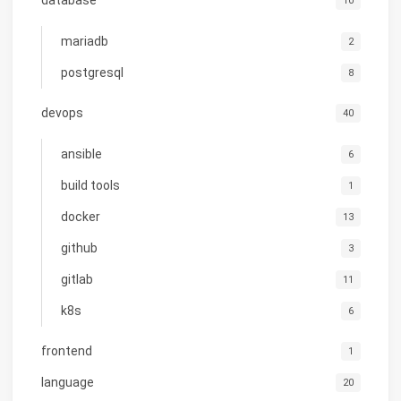
database
10
mariadb
2
postgresql
8
devops
40
ansible
6
build tools
1
docker
13
github
3
gitlab
11
k8s
6
frontend
1
language
20