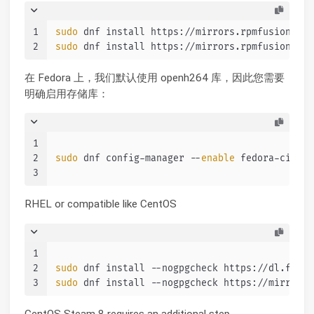
1
sudo
 dnf install https://mirrors.rpmfusion.org
2
sudo
 dnf install https://mirrors.rpmfusion.org
在 Fedora 上，我们默认使用 openh264 库，因此您需要
明确启用存储库：
1
2
sudo
 dnf config-manager --
enable
 fedora-cisco-
3
RHEL or compatible like CentOS
1
2
sudo
 dnf install --nogpgcheck https://dl.fedor
3
sudo
 dnf install --nogpgcheck https://mirrors.