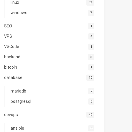
linux
47
windows
7
SEO
1
VPS
4
VSCode
1
backend
5
bitcoin
1
database
10
mariadb
2
postgresql
8
devops
40
ansible
6