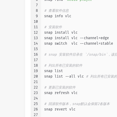
7
8
# 查看软件信息
9
snap info vlc
10
11
# 安装软件
12
snap install vlc                  
13
snap install vlc --channel=edge   
14
snap switch  vlc --channel=stable 
15
16
# snap 安装软件目录在 `/snap/bin
17
18
# 列出所有已安装的软件
19
snap list
20
snap list --all vlc 
# 列出所有已安装
21
22
# 更新已安装的软件
23
snap refresh vlc
24
25
# 回滚软件版本，snap默认会保留2各版本
26
snap revert vlc
27