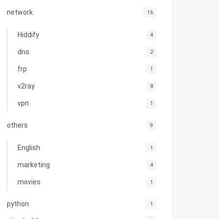
network
16
Hiddify
4
dns
2
frp
1
v2ray
8
vpn
1
others
9
English
1
marketing
4
movies
1
python
1