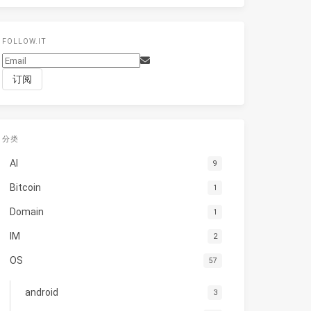
FOLLOW.IT
分类
AI
9
Bitcoin
1
Domain
1
IM
2
OS
57
android
3