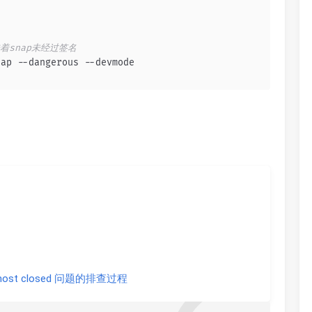
味着snap未经过签名
nap --dangerous --devmode
otehost closed 问题的排查过程