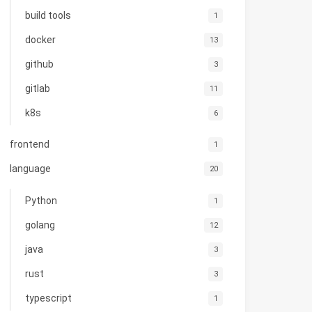
build tools
1
docker
13
github
3
gitlab
11
k8s
6
frontend
1
language
20
Python
1
golang
12
java
3
rust
3
typescript
1