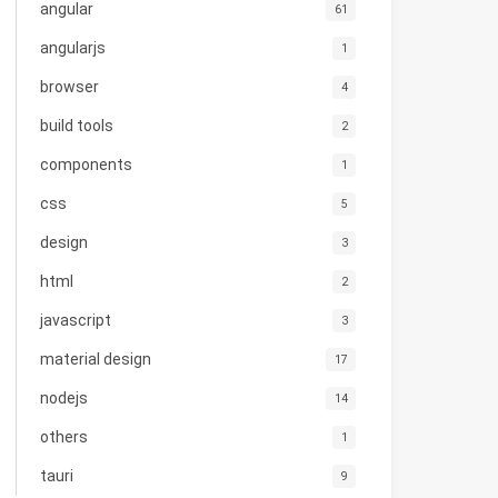
angular
61
angularjs
1
browser
4
build tools
2
components
1
css
5
design
3
html
2
javascript
3
material design
17
nodejs
14
others
1
tauri
9