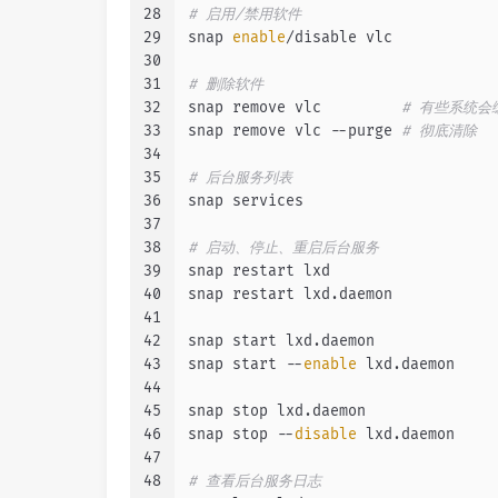
28
# 启用/禁用软件
29
snap 
enable
/disable vlc
30
31
# 删除软件
32
snap remove vlc         
# 有些系统会
33
snap remove vlc --purge 
# 彻底清除
34
35
# 后台服务列表
36
snap services
37
38
# 启动、停止、重启后台服务
39
snap restart lxd
40
snap restart lxd.daemon
41
42
snap start lxd.daemon
43
snap start --
enable
 lxd.daemon
44
45
snap stop lxd.daemon
46
snap stop --
disable
 lxd.daemon
47
48
# 查看后台服务日志