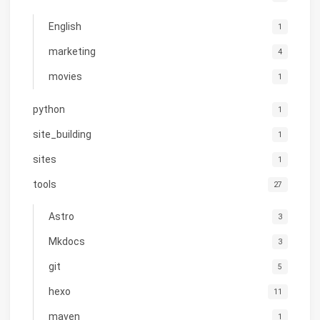
English
1
marketing
4
movies
1
python
1
site_building
1
sites
1
tools
27
Astro
3
Mkdocs
3
git
5
hexo
11
maven
1