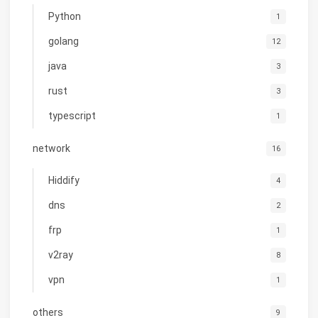
Python
1
golang
12
java
3
rust
3
typescript
1
network
16
Hiddify
4
dns
2
frp
1
v2ray
8
vpn
1
others
9