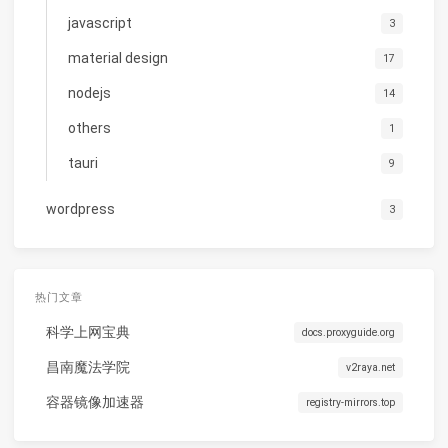
javascript
3
material design
17
nodejs
14
others
1
tauri
9
wordpress
3
热门文章
科学上网宝典
docs.proxyguide.org
昌南魔法学院
v2raya.net
容器镜像加速器
registry-mirrors.top