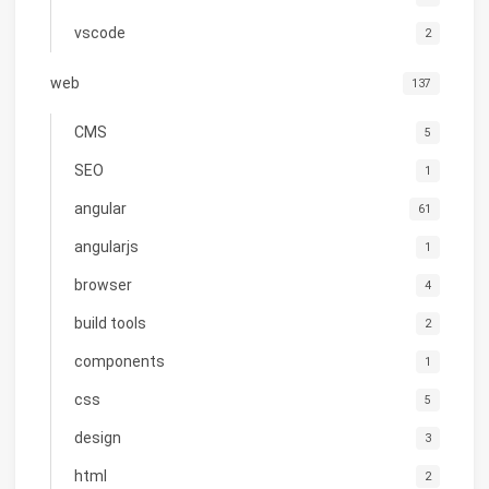
vscode
2
web
137
CMS
5
SEO
1
angular
61
angularjs
1
browser
4
build tools
2
components
1
css
5
design
3
html
2