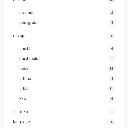
mariadb
2
postgresql
8
devops
40
ansible
6
build tools
1
docker
13
github
3
gitlab
11
k8s
6
frontend
1
language
20