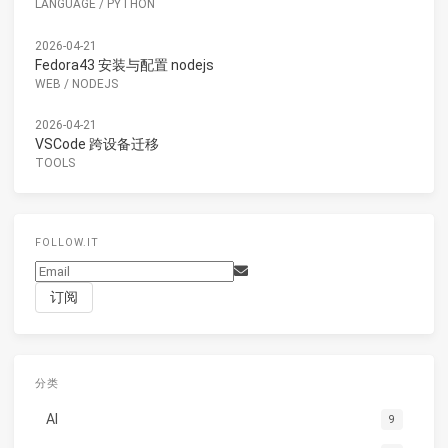
LANGUAGE
/
PYTHON
2026-04-21
Fedora43 安装与配置 nodejs
WEB
/
NODEJS
2026-04-21
VSCode 跨设备迁移
TOOLS
FOLLOW.IT
分类
AI
9